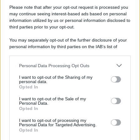
Please note that after your opt-out request is processed you
may continue seeing interest-based ads based on personal
information utilized by us or personal information disclosed to
third parties prior to your opt-out.
You may separately opt-out of the further disclosure of your
personal information by third parties on the IAB’s list of
downstream participants.
Personal Data Processing Opt Outs
This information may also be disclosed by us to third parties
on the IAB’s List of Downstream Participants that may further
I want to opt-out of the Sharing of my
disclose it to other third parties.
personal data.
Opted In
Please note that this website/app uses one or more Google
services and may gather and store information including but
I want to opt-out of the Sale of my
Personal Data.
not limited to your visit or usage behaviour. You may click to
Opted In
grant or deny consent to Google and its third-party tags to
use your data for below specified purposes in below Google
I want to opt-out of processing my
consent section.
Personal Data for Targeted Advertising.
Opted In