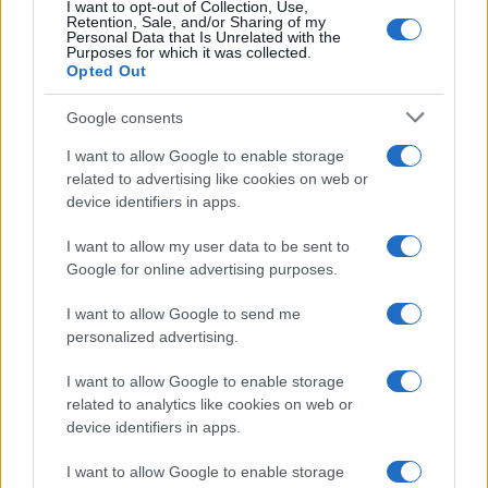
I want to opt-out of Collection, Use,
Retention, Sale, and/or Sharing of my
Personal Data that Is Unrelated with the
Purposes for which it was collected.
Opted Out
Google consents
I want to allow Google to enable storage
related to advertising like cookies on web or
device identifiers in apps.
I want to allow my user data to be sent to
Google for online advertising purposes.
I want to allow Google to send me
personalized advertising.
I want to allow Google to enable storage
related to analytics like cookies on web or
device identifiers in apps.
I want to allow Google to enable storage