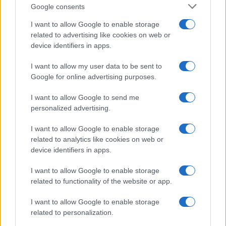
Google consents
I want to allow Google to enable storage
related to advertising like cookies on web or
device identifiers in apps.
I want to allow my user data to be sent to
Google for online advertising purposes.
I want to allow Google to send me
personalized advertising.
I want to allow Google to enable storage
related to analytics like cookies on web or
device identifiers in apps.
I want to allow Google to enable storage
related to functionality of the website or app.
I want to allow Google to enable storage
related to personalization.