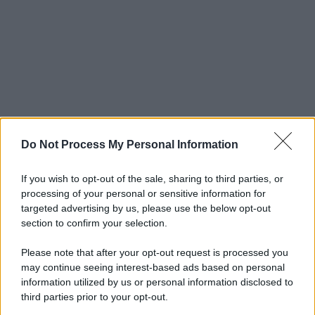
Do Not Process My Personal Information
If you wish to opt-out of the sale, sharing to third parties, or
processing of your personal or sensitive information for
targeted advertising by us, please use the below opt-out
section to confirm your selection.
Please note that after your opt-out request is processed you
may continue seeing interest-based ads based on personal
information utilized by us or personal information disclosed to
third parties prior to your opt-out.