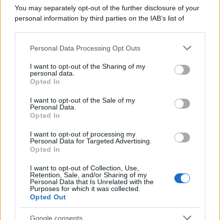
You may separately opt-out of the further disclosure of your
personal information by third parties on the IAB’s list of
downstream participants.
Personal Data Processing Opt Outs
This information may also be disclosed by us to third parties
on the IAB’s List of Downstream Participants that may further
I want to opt-out of the Sharing of my
disclose it to other third parties.
personal data.
Opted In
Please note that this website/app uses one or more Google
services and may gather and store information including but
I want to opt-out of the Sale of my
Personal Data.
not limited to your visit or usage behaviour. You may click to
Opted In
grant or deny consent to Google and its third-party tags to
use your data for below specified purposes in below Google
I want to opt-out of processing my
consent section.
Personal Data for Targeted Advertising.
Opted In
I want to opt-out of Collection, Use,
Retention, Sale, and/or Sharing of my
Personal Data that Is Unrelated with the
Purposes for which it was collected.
Opted Out
Google consents