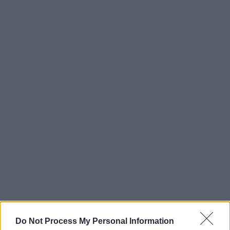
Do Not Process My Personal Information