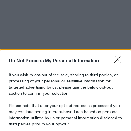
Do Not Process My Personal Information
If you wish to opt-out of the sale, sharing to third parties, or
processing of your personal or sensitive information for
targeted advertising by us, please use the below opt-out
section to confirm your selection.
Please note that after your opt-out request is processed you
may continue seeing interest-based ads based on personal
information utilized by us or personal information disclosed to
third parties prior to your opt-out.