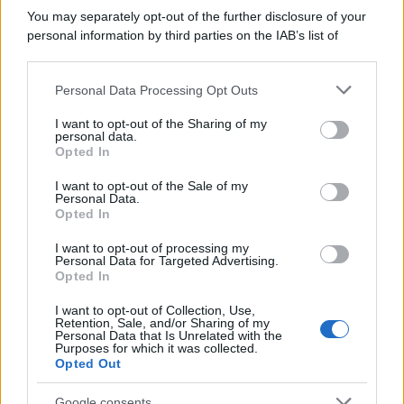
You may separately opt-out of the further disclosure of your
personal information by third parties on the IAB’s list of
downstream participants.
Personal Data Processing Opt Outs
This information may also be disclosed by us to third parties
on the IAB’s List of Downstream Participants that may further
I want to opt-out of the Sharing of my
disclose it to other third parties.
personal data.
Opted In
Please note that this website/app uses one or more Google
services and may gather and store information including but
I want to opt-out of the Sale of my
Personal Data.
not limited to your visit or usage behaviour. You may click to
Opted In
grant or deny consent to Google and its third-party tags to
use your data for below specified purposes in below Google
I want to opt-out of processing my
consent section.
Personal Data for Targeted Advertising.
Opted In
I want to opt-out of Collection, Use,
Retention, Sale, and/or Sharing of my
Personal Data that Is Unrelated with the
Purposes for which it was collected.
Opted Out
Google consents