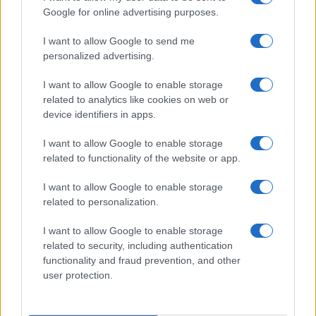
Google for online advertising purposes.
I want to allow Google to send me
personalized advertising.
I want to allow Google to enable storage
related to analytics like cookies on web or
device identifiers in apps.
I want to allow Google to enable storage
related to functionality of the website or app.
I want to allow Google to enable storage
related to personalization.
I want to allow Google to enable storage
related to security, including authentication
functionality and fraud prevention, and other
user protection.