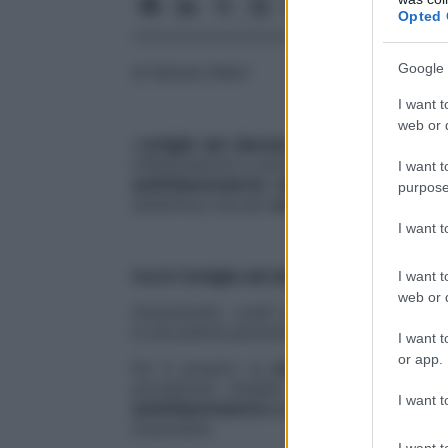
Opted 
Google 
di Serena Allevi
I want t
web or d
L’
artiglio del diavolo
è un rimedio tutto 
infiammazioni e problematiche di tipo
os
I want t
antinfiammatorio naturale
. L’artiglio 
purpose
sistemico) sia per
uso esterno
(o topico)
I want 
Cos’è l’artiglio del diavolo
I want t
web or d
Innanzitutto, cos’è questo rimedio dal
n
è una pianta perenne della famiglia delle P
I want t
or app.
Ed è proprio la
medicina tradizionale
portentoso rimedio. Ora l’artiglio del
I want t
antinfiammatoria e analgesica
a cui rico
muscolare.
I want t