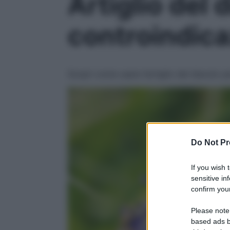
Artiglio del 
controindica
Scopri come usare l’artiglio del diavolo 
Do Not Pr
If you wish 
sensitive in
confirm your
Please note
based ads b