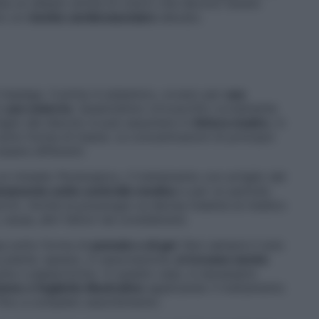
ata un alleato anche di coloro che devono tenere
no un
rischio cardiovascolare
elevato.
di impiego. Il primo è sistemico, ovvero per
uso
r
uso esterno
. Quest’ultimo circoscritto ovviamente
rtiglio del diavolo si può assumere in
tintura madre
, in
otto forma di tisana. Le concentrazioni di principio
sere differenti.
n rimedio fitoterapico, il trattamento con artiglio del
ivamente sotto controllo medico
e per un periodo
rni). Anche la posologia va decisa insieme al medico
causa, altri fattori da considerare).
usa sotto forma di
pomate o di gel
. Non sempre il solo
a pianta: spesso, in associazione,
si trovano anche
a o peperoncino. In questo caso, è necessario
one o foglietto illustrativo
applicando il trattamento
 fino a completo assorbimento.