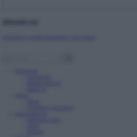
Abbonati ora!
Starbene ti regala benessere ogni mese!
Benessere
Psicologia
Rimedi naturali
Bellezza
Salute
News
Problemi e soluzioni
Alimentazione
Mangiare sano
Diete
Ricette