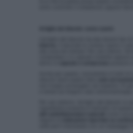
fa sì che la pianta possa essere consider
sotto controllo il colesterolo oppure han
Artiglio del diavolo: come usarlo
L’artiglio del diavolo ha due diversi tipi 
interno
. Il secondo è, invece, topico o pe
alla zona da trattare. Per uso interno, l’a
compresse o in capsule rivestite oppure s
attivo in
capsule e compresse
possono es
Anche per questo, nonostante si tratti di u
diavolo deve essere fatto
solo ed esclus
non troppo prolungato (al massimo 15 gio
e tarata sul singolo caso (sintomatologia, 
Per uso esterno, l’artiglio del diavolo si 
ingrediente presente è l’estratto di quest
altri antinfiammatori naturali
come curcum
seguire le
indicazioni riportate su confezi
sulle parti interessate con un massaggio