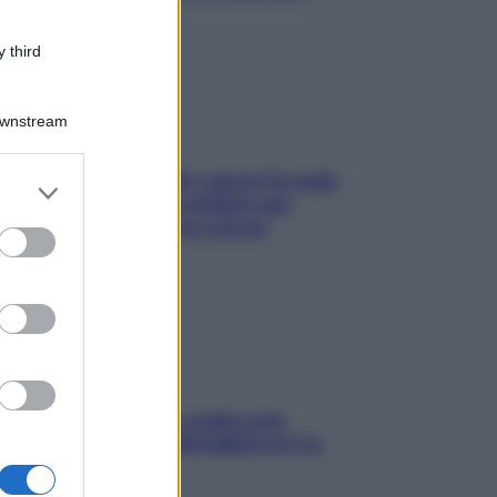
subito
 third
Downstream
Doccia, lavarsi tutti i giorni fa male
er and store
alla pelle? I miti da sfatare per
to grant or
proteggerla davvero senza
ed purposes
stressarla
Aria condizionata: usala così,
senza rischiare raffreddore & Co.