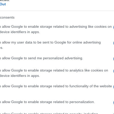
Out
consents
o allow Google to enable storage related to advertising like cookies on
evice identifiers in apps.
naturale utilizzato
da tempo immemore
per trattare
teo-articolare
. Si tratta, infatti, di un vero e proprio
o allow my user data to be sent to Google for online advertising
del diavolo si può assumere sia per
via orale
(uso
s.
 sulla parte da trattare.
to allow Google to send me personalized advertising.
o allow Google to enable storage related to analytics like cookies on
evice identifiers in apps.
ome decisamente evocativo
? L’artiglio del diavolo
edaliacee, originaria dell’Africa del Sud.
o allow Google to enable storage related to functionality of the website
 sudafricana
ad aver utilizzato per prima questo
 diavolo viene prescritto come vera e propria
cura
o allow Google to enable storage related to personalization.
rrere in caso di sintomatologia dolorosa articolare o
o allow Google to enable storage related to security, including