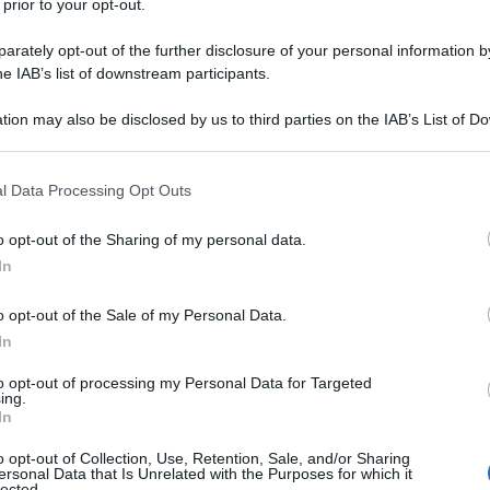
 prior to your opt-out.
rately opt-out of the further disclosure of your personal information by
he IAB’s list of downstream participants.
tion may also be disclosed by us to third parties on the IAB’s List of 
 that may further disclose it to other third parties.
 that this website/app uses one or more Google services and may gath
l Data Processing Opt Outs
including but not limited to your visit or usage behaviour. You may click 
 to Google and its third-party tags to use your data for below specifi
o opt-out of the Sharing of my personal data.
ogle consent section.
In
o opt-out of the Sale of my Personal Data.
In
to opt-out of processing my Personal Data for Targeted
ing.
ti preferite
In
o opt-out of Collection, Use, Retention, Sale, and/or Sharing
ersonal Data that Is Unrelated with the Purposes for which it
lected.