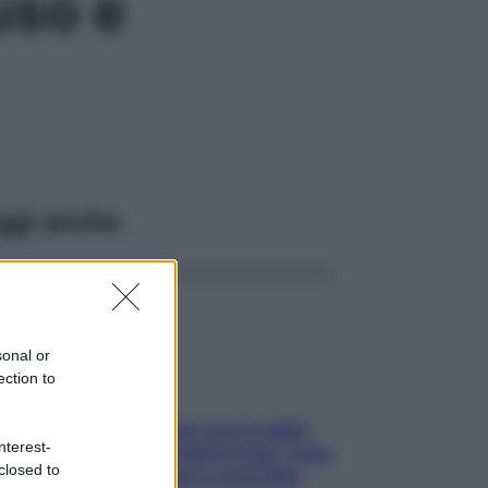
uso e
ggi anche
sonal or
ection to
Perché la pressione con il caldo
nterest-
scende e sale all’improvviso: cosa
closed to
succede alle donne e cosa fare