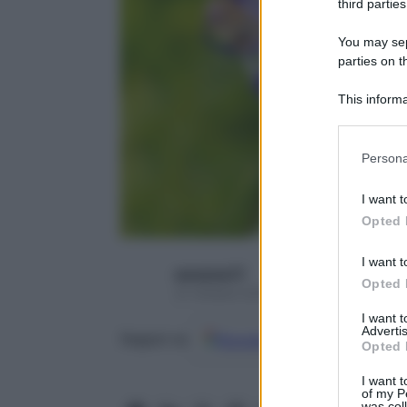
third parties
You may sepa
parties on t
This informa
Participants
Please note
Persona
information 
deny consent
I want t
in below Go
Opted 
I want t
seresissi77
Opted 
31 Ottobre 2018 – Lettura 4 minuti
I want 
Advertis
Google
Discover
Fon
Seguici su
Opted 
I want t
of my P
was col