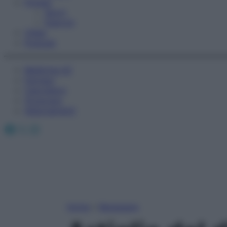
Fitness
Sport
Esercizi
Video
Podcast
Medicina AZ
Farmaci
Calcolatori
Oroscopo
Abbonamenti
Facebook
X
Instagram
Home
»
Benessere