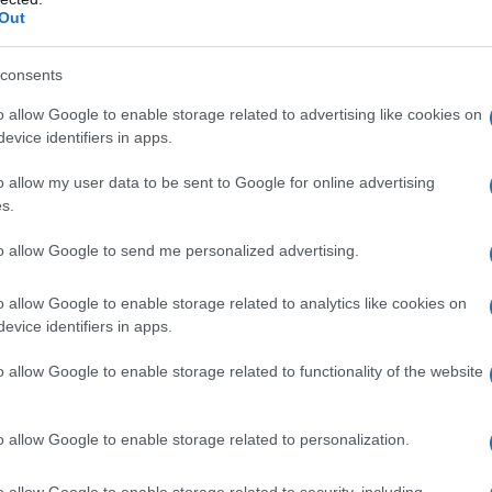
ttutto, come si supera?
Out
Molti di noi probabilmente l’hanno sperimentata in
ne soffre. Spesso nasce a causa della
mancanza di
consents
rispetto ad altri mezzi di trasporto più tradizionali»,
o allow Google to enable storage related to advertising like cookies on
peuta e clinical director del servizio di psicologia
evice identifiers in apps.
a maggior parte dei casi scompare o si attenua con
ensazione di timore persiste e la paura di volare
o allow my user data to be sent to Google for online advertising
parlare di
fobia
. In questi casi crea forti stati d’ansia
s.
to allow Google to send me personalized advertising.
 quando diventa fobia
o allow Google to enable storage related to analytics like cookies on
aliani su 10 soffrono della paura di volare e in quasi
evice identifiers in apps.
lla
paura di guasti o incidenti
. Il 40% è preoccupato
 mezzo di trasporto e, se
il 58% riesce ugualmente
o allow Google to enable storage related to functionality of the website
le da arrivare a preferire di non viaggiare, con
ivata che professionale.
azione è assolutamente normale. Si può parlare
o allow Google to enable storage related to personalization.
raggiunge livelli elevati. Nei casi più gravi, può
 da portare chi ne soffre a evitare completamente i
o allow Google to enable storage related to security, including