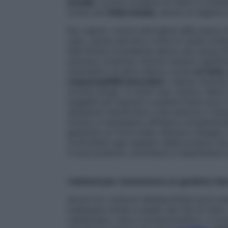
sociale
, ovvero la paura di stare a conta
come una
fobia isolata
, senza un legame d
Per capire i motivi all’origine della paur
caso, anche perché a volte le cause scaten
l’aerofobia si presenta senza una causa d
avevano mostrato sintomi ansiosi signific
traumatico di altra natura, come
un lutto
responsabilità lavorative
. L’aereo divent
trovare sfogo. In molti casi, inoltre, dietr
soggetti più esposti a questa fobia sono 
situazioni impreviste e che sentono il bis
invece, è necessario affidarsi completamen
generare un forte stato d’ansia e disagio
controllare ogni aspetto della propria vita
in aria possono contribuire a esacerbare 
I sintomi per riconoscere (e gestire) l’a
Alcuni tra i sintomi dell’aerofobia sono p
malessere simile a quello del mal di mare.
vestibolare, visivo e propriocettivo. Il c