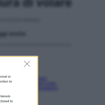
ura di volare
he un prezioso decalogo
ggi anche
sonal or
Capelli spezzati lungo
ection to
l’attaccatura? Scopri come
risolvere l’annoso problema
nterest-
closed to