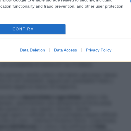
ssono provare
ansia estrema o, persino, veri e propri
cation functionality and fraud prevention, and other user protection.
rdo di un aereo o
anche solo al pensiero di volare
.
isagio
, ma non limita significativamente le attività
tamente invalidante e richiede spesso un intervento
».
CONFIRM
Data Deletion
Data Access
Privacy Policy
aereo come
il mezzo di trasporto più sicuro
al mondo.
Università di Harvard indica il rischio di un
con probabilità di morire di 1 su 11 milioni.
lte persone, anche coloro che hanno già preso l’aereo
e di voli turbolenti, oppure per precedenti fobie o
mente legate al mezzo di trasporto.
ssociata a
claustrofobia o agorafobia
: coloro che
sempio, sperimentare una sensazione di forte ansia
lta quota e in uno spazio ristretto. Anche
oghi aperti e affollati da cui potrebbe essere difficile
ociata al volo», chiarisce Fiorenza Perris. «L’aerofobia
ura dell’altezza)
in coloro che soffrono di
fobia