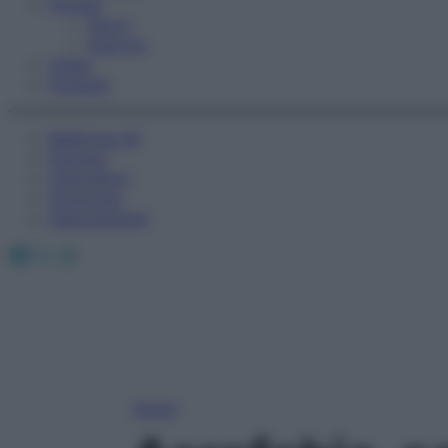
Fitness
Sport
Esercizi
Video
Podcast
Medicina AZ
Farmaci
Calcolatori
Oroscopo
Abbonamenti
Facebook
X
Instagram
Home