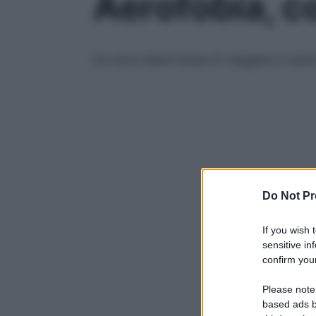
Aerofobia, c
Da dove nasce l’ansia di viaggiare in aer
Do Not Pr
If you wish 
sensitive in
confirm your
Please note
based ads b