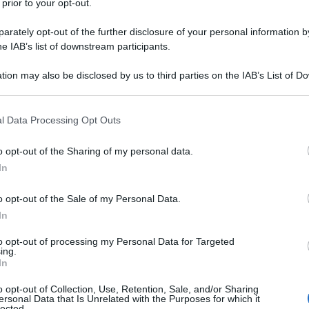
 prior to your opt-out.
rately opt-out of the further disclosure of your personal information by
he IAB’s list of downstream participants.
tion may also be disclosed by us to third parties on the IAB’s List of 
 that may further disclose it to other third parties.
 that this website/app uses one or more Google services and may gath
l Data Processing Opt Outs
including but not limited to your visit or usage behaviour. You may click 
 to Google and its third-party tags to use your data for below specifi
o opt-out of the Sharing of my personal data.
ogle consent section.
In
ti preferite
o opt-out of the Sale of my Personal Data.
In
to opt-out of processing my Personal Data for Targeted
ing.
In
tto è la paura di salire su un aereo, che blocca
o opt-out of Collection, Use, Retention, Sale, and/or Sharing
ersonal Data that Is Unrelated with the Purposes for which it
ssibilità di molti viaggi, specie a lungo raggio. Ma
lected.