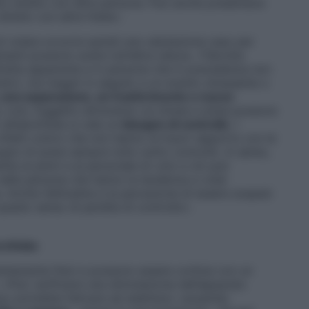
tto stretto con altre persone. Può anche presentarsi
iretto con altre fobie».
a di volare occorre quindi una valutazione caso per
anti possono avere tutt’altra natura. «Talvolta
iretta apparente e in persone che in precedenza non
ativi, ma magari in seguito a un evento stressante o
, una separazione, un trasferimento o nuove
a, così, l’oggetto attraverso cui stress e ansia possono
o all’aerofobia si cela un
bisogno di controllo
. I
infatti coloro che non hanno un buon rapporto con le
ogno di avere sempre tutto sotto controllo. In aereo,
te ai piloti e al personale di volo e ciò può
 nelle persone che hanno la tendenza a voler
. Anche l’altitudine e la percezione di essere sospesi
questo senso di perdita di controllo».
erofobia
rettamente fisici e possono essere confusi con un
 «Può verificarsi una stimolazione dell’apparato
orpo potrebbe faticare ad adattarsi, causando