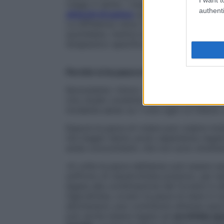
viaggi in aereo. I soggetti aerofobici po
authenti
attacchi di panico
quando si trovano a bo
La diffidenza verso l’aereo può causare
d
quotidiane, mentre la fobia può essere al
terapeutico specifico per essere superata
Perché si ha paura di volare: le cause
Nonostante i timori, i numeri indicano l’
Uno studio condotto da David Ropeik per l’
incidente aereo su 1 volo ogni 1,2 milioni, 
Eppure la paura di volare può colpire mo
ma magari hanno avuto esperienze negativ
ansie concomitanti, che non sono stretta
«A volte la paura dell’aereo può essere a
soffrono di claustrofobia possono, per e
legata alla combinazione del trovarsi in a
l’agorafobia, ovvero la paura di stare in lu
allontanarsi, può contribuire all’ansia ass
può anche essere legata ad
acrofobia (pa