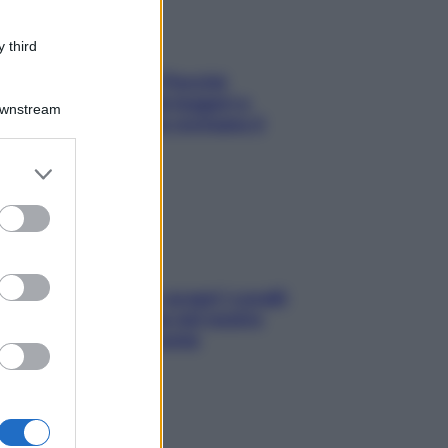
 third
Fame dopo cena? Perché
succede e 6 snack leggeri e
Downstream
appetitosi che non rovinano il
sonno
er and store
to grant or
ed purposes
Non solo Maldive: scopri i coralli
che si nascondono nel nostro
Mediterraneo (e come
proteggerli)