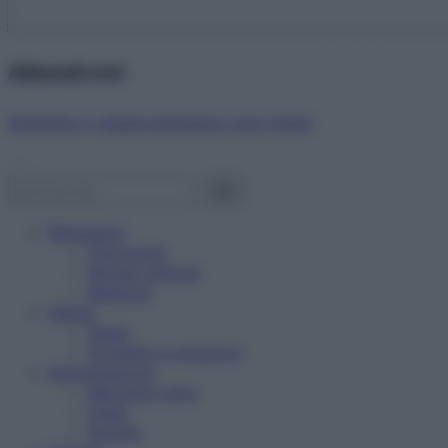
Abbonati ora!
Starbene ti regala benessere ogni mese!
Benessere
Psicologia
Rimedi naturali
Bellezza
Salute
News
Problemi e soluzioni
Alimentazione
Mangiare sano
Diete
Ricette