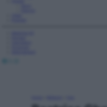
Fitness
Sport
Esercizi
Video
Podcast
Medicina AZ
Farmaci
Calcolatori
Oroscopo
Abbonamenti
Facebook
X
Instagram
Home
»
Bellezza
»
Viso