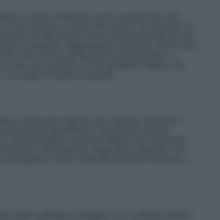
rezza, si può conquistare, ma è un percorso che
ucco può aiutare, e molto. Per quanto mi riguarda, mi
e versioni di me stessa. Penso che la bellezza non sia
uzione e possiamo raggiungerla coltivando l’amore per
el mio caso, era un problema di pelle acneica – e
n a caso, sta uscendo un mio progetto beauty che
n cui scegli di essere te stessa”.
line, creato per le donne che vogliono imparare a
 praticità del quotidiano. Comprende tutorial
su come scegliere i prodotti migliori per le proprie
ilizzare il make-up per migliorare la fiducia in se
 accessibile a tutte, fornendo strumenti concreti e
ve essere idratata e levigata con i cosmetici giusti,