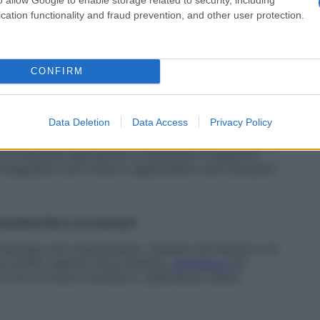
r altre è un momento di relax, un rituale che permette
cation functionality and fraud prevention, and other user protection.
tre ancora lo vedono come un vero e proprio hobby,
el tempo. Non c’è comunque un’età adeguata per
up: è universale, trasversale, adatto a tutte. Quello
noi trova il proprio stile e la propria voce
CONFIRM
Data Deletion
Data Access
Privacy Policy
 come una necessità, e fallo solo se ti rende felice.
 di truccarsi ogni giorno e nemmeno di apparire
é seguiamo certi trend o applichiamo certi prodotti,
’estetica fine a se stessa?
n’energia che trasmettiamo. Quando hai fiducia in te
tua mente, esprimi forza d’animo,
gentilezza
ed
 con un trucco minimal o, addirittura, niente.