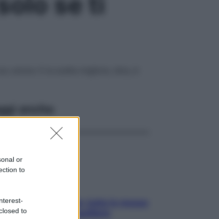
solo se ti
uo umore. E la scelta migliore, dice, è
ggi anche
sonal or
ection to
nterest-
SOS pelle irritabile: tutte le mosse
closed to
per riportarla in equilibrio