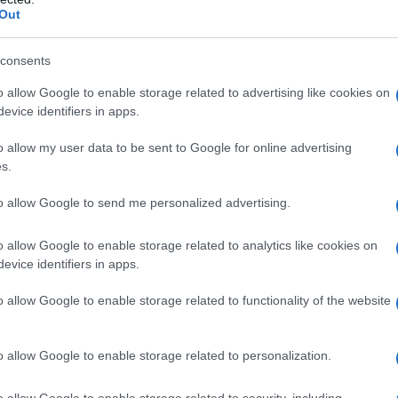
Out
consents
o allow Google to enable storage related to advertising like cookies on
re il fondotinta effetto “pelle nuda” ma la dottrina
evice identifiers in apps.
auty star da milioni di follower su TikTok e Instagram,
 veste anche di certezze interiori. Quelle che
o allow my user data to be sent to Google for online advertising
 che stimola le donne a sentirsi belle sia fuori che
s.
to allow Google to send me personalized advertising.
e-up?
o allow Google to enable storage related to analytics like cookies on
a piuttosto per valorizzare ciò che già c’è di
evice identifiers in apps.
p è uno strumento di empowerment, per sentirsi sicure
 essere semplice e naturale, audace e artistico, tutto
o allow Google to enable storage related to functionality of the website
 messaggio che vogliamo trasmettere.
e maquillage?
o allow Google to enable storage related to personalization.
nuna di noi. Per alcune è un’abitudine quotidiana, per
o allow Google to enable storage related to security, including