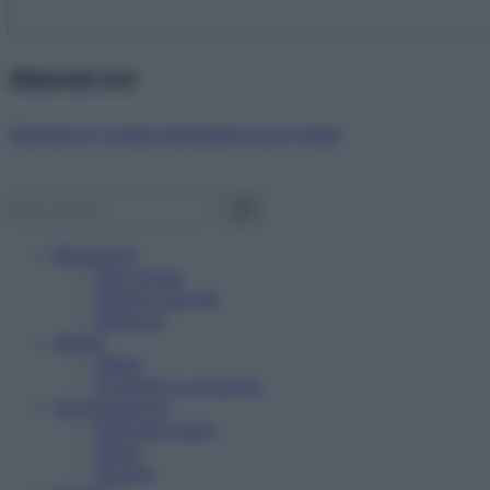
Abbonati ora!
Starbene ti regala benessere ogni mese!
Benessere
Psicologia
Rimedi naturali
Bellezza
Salute
News
Problemi e soluzioni
Alimentazione
Mangiare sano
Diete
Ricette