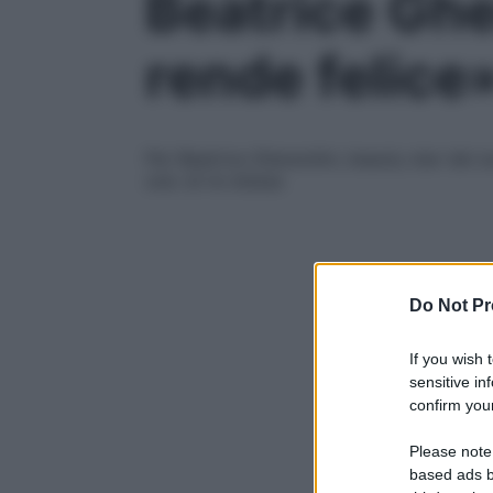
Beatrice Gher
rende felice
Per Beatrice Gherardini, beauty star dei so
una: sii te stessa
Do Not Pr
If you wish 
sensitive in
confirm your
Please note
based ads b