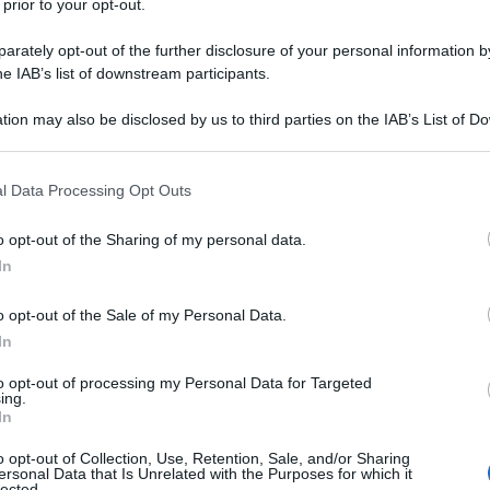
 prior to your opt-out.
rately opt-out of the further disclosure of your personal information by
he IAB’s list of downstream participants.
tion may also be disclosed by us to third parties on the IAB’s List of 
 that may further disclose it to other third parties.
 that this website/app uses one or more Google services and may gath
l Data Processing Opt Outs
including but not limited to your visit or usage behaviour. You may click 
 to Google and its third-party tags to use your data for below specifi
o opt-out of the Sharing of my personal data.
ogle consent section.
In
o opt-out of the Sale of my Personal Data.
In
to opt-out of processing my Personal Data for Targeted
ti preferite
ing.
In
o opt-out of Collection, Use, Retention, Sale, and/or Sharing
ersonal Data that Is Unrelated with the Purposes for which it
lected.