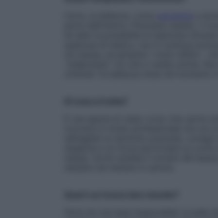
Certo, la bellezza, come
autostima
e sicu
parte dall’interno. Premesso questo, il tr
ha dato la possibilità di esplorare divers
qualcosa di statico, ma in continua evol
noi stesse, accettando i nostri difetti – n
“celebrando” ciò che ci rende uniche. No
s’intitola “la bellezza inizia nel momento i
Di cosa si tratta?
È una specie di video corso che uscirà on
truccarsi in modo professionale ma con la
dettagliati su tecniche avanzate, consigli 
esigenze e un focus particolare su come ut
stesse. Vorrei rendere il mondo del beauty
semplici da mettere in azione.
Qual è un trucco ben riuscito?
Parte da una base impeccabile: la pelle de