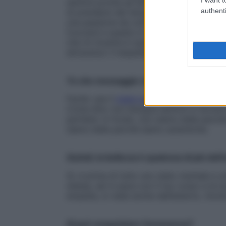
sentirsi pronte ad affrontare il mondo. Pe
authenti
di prendersi del tempo per se stesse. Al
una passione da coltivare e migliorare n
truccarsi e questo è ciò che amo del make-
che mi incanta è osservare come ognuna di 
attraverso il maquillage.
Tu che messaggio vuoi mandare?
Facile: usa il
make-up
come un alleato, non
Come dire: non bisogna sentirsi in dovere
perfette. In fondo, non siamo belle perch
siamo belle perché siamo autentiche.
Quindi, la bellezza è qualcosa di più dell
Sì, è prima di tutto uno stato mentale e u
stessa, sei in pace con il tuo corpo e la 
empatia, si vede anche dall’esterno. Anche
Si può conquistare l’avvenenza?