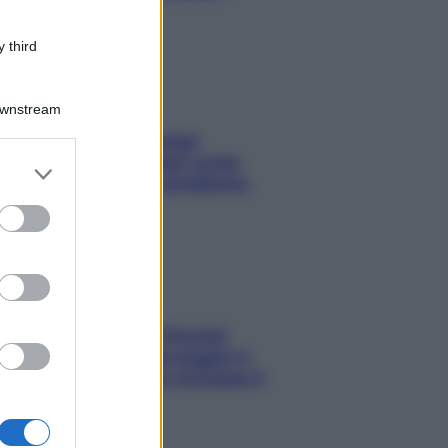
 third
Downstream
Capelli spezzati lungo
l’attaccatura? Scopri come
er and store
risolvere l’annoso problema
to grant or
ed purposes
Fame dopo cena? Perché
succede e 6 snack leggeri e
appetitosi che non rovinano il
sonno