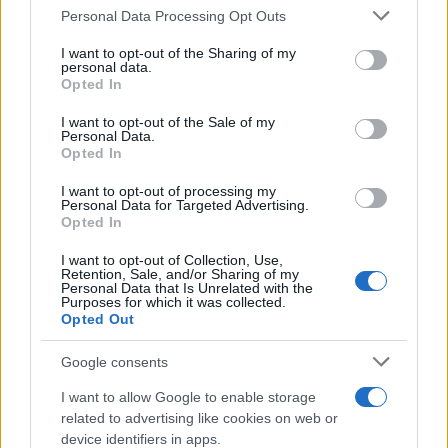
Personal Data Processing Opt Outs
This information may also be disclosed by us to third parties
on the IAB’s List of Downstream Participants that may further
I want to opt-out of the Sharing of my
disclose it to other third parties.
personal data.
Opted In
Please note that this website/app uses one or more Google
services and may gather and store information including but
I want to opt-out of the Sale of my
Personal Data.
not limited to your visit or usage behaviour. You may click to
Opted In
grant or deny consent to Google and its third-party tags to
use your data for below specified purposes in below Google
I want to opt-out of processing my
consent section.
Personal Data for Targeted Advertising.
Opted In
I want to opt-out of Collection, Use,
Retention, Sale, and/or Sharing of my
Personal Data that Is Unrelated with the
Purposes for which it was collected.
Opted Out
Google consents
I want to allow Google to enable storage
related to advertising like cookies on web or
device identifiers in apps.