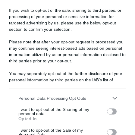
If you wish to opt-out of the sale, sharing to third parties, or
processing of your personal or sensitive information for
targeted advertising by us, please use the below opt-out
section to confirm your selection.
Please note that after your opt-out request is processed you
may continue seeing interest-based ads based on personal
information utilized by us or personal information disclosed to
third parties prior to your opt-out.
You may separately opt-out of the further disclosure of your
personal information by third parties on the IAB’s list of
downstream participants.
Personal Data Processing Opt Outs
This information may also be disclosed by us to third parties
on the IAB’s List of Downstream Participants that may further
I want to opt-out of the Sharing of my
disclose it to other third parties.
personal data.
Opted In
Please note that this website/app uses one or more Google
services and may gather and store information including but
I want to opt-out of the Sale of my
Personal Data.
not limited to your visit or usage behaviour. You may click to