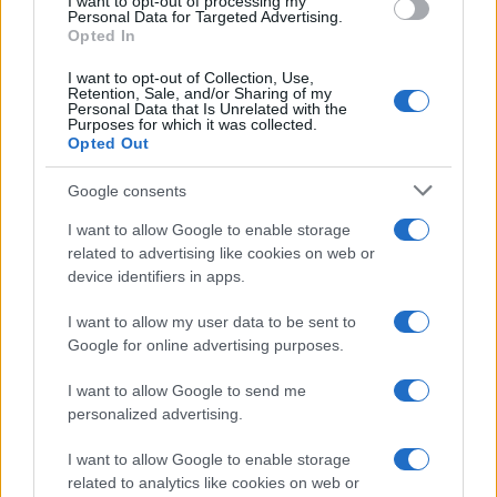
I want to opt-out of processing my
consent section.
Personal Data for Targeted Advertising.
Opted In
I want to opt-out of Collection, Use,
Retention, Sale, and/or Sharing of my
Personal Data that Is Unrelated with the
Purposes for which it was collected.
Opted Out
Google consents
I want to allow Google to enable storage
related to advertising like cookies on web or
device identifiers in apps.
I want to allow my user data to be sent to
Google for online advertising purposes.
I want to allow Google to send me
personalized advertising.
I want to allow Google to enable storage
related to analytics like cookies on web or