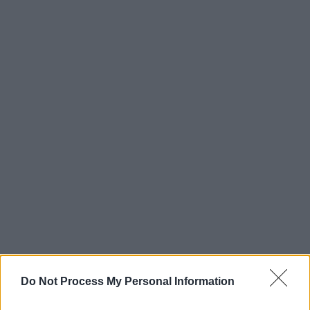
Do Not Process My Personal Information