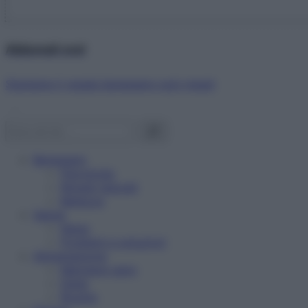
Abbonati ora!
Starbene ti regala benessere ogni mese!
Benessere
Psicologia
Rimedi naturali
Bellezza
Salute
News
Problemi e soluzioni
Alimentazione
Mangiare sano
Diete
Ricette