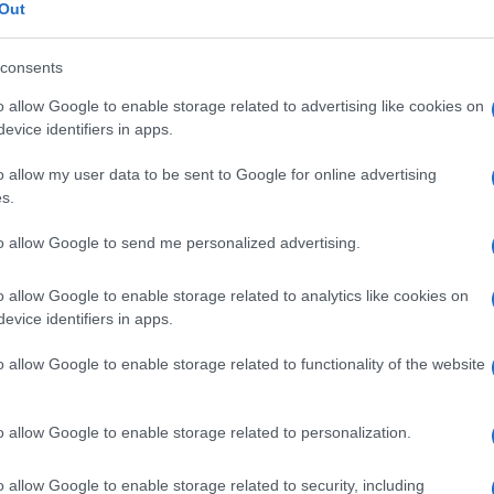
Out
el
make up della primavera-estate 2025
spira una
consents
 e, ovviamente, sulle
palpebre
) che volteggia dalle
trali, per incontrare tutti i gusti e le carnagioni.
o allow Google to enable storage related to advertising like cookies on
evice identifiers in apps.
cuni brand (vedi Viktor & Rolf) hanno portato in
 mentre visi ombreggiati di tinte violacee si sono
o allow my user data to be sent to Google for online advertising
on blush che tendono al viola chiaro e rossetti color
s.
to allow Google to send me personalized advertising.
a curiosità femminile ha fatto aumentare quest’anno
l sul maquillage purple. E se lo dice Google Trends, ne
 gamma di toni cromatici talmente versatile che non
o allow Google to enable storage related to analytics like cookies on
peccato, se non altro perché dona
luminosità e
evice identifiers in apps.
o allow Google to enable storage related to functionality of the website
però nella sua poliedricità va calibrata», ci
nager di Diego Della Palma e make up artist. «Un
 è troppo perché non è un colore universalmente
o allow Google to enable storage related to personalization.
ecidere di metterne un tocco sugli occhi oppure sulla
n poco, praticamente a tutte».
o allow Google to enable storage related to security, including