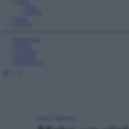
Fitness
Sport
Esercizi
Video
Podcast
Medicina AZ
Farmaci
Calcolatori
Oroscopo
Abbonamenti
Facebook
X
Instagram
Home
»
Bellezza