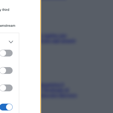
 third
Downstream
L’oroscopo food di Jupiter per
er and store
l’estate 2026 dedicato agli amanti
to grant or
del cibo
ed purposes
La trappola della dopamina ti
segue in spiaggia? Strategie di
digital detox per staccare davvero