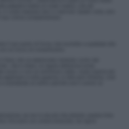
definire l’occhio. L’alternativa è usare un viola medio
lla palpebra basta un nude rosato), che dà
i, ci vuole mascara nero o marrone. Quello viola, solo
 il suo colore complementare.
re il suo punto di forza, mai scontato a qualsiasi età:
, con un tocco di romanticismo.
il fard, che va selezionato tenendo conto del
tist. «Se è chiaro, le regole dell’armocromia
dio-scuro o con un sottotono caldo, vuole nuance più
a applicare a tutta guancia, in stile anni Ottanta, cioè
 e scendendo al centro perché così il colore va
licazione, se non si sta più che attente: questa tinta
imo ritrovarsi con un’aria emaciata, da rigore