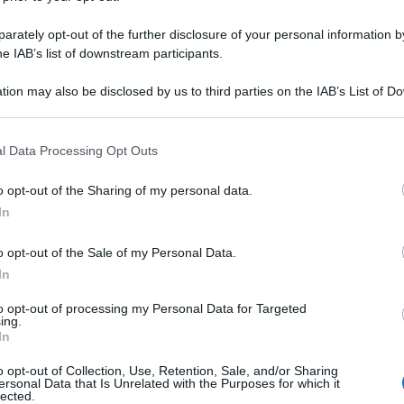
rately opt-out of the further disclosure of your personal information by
he IAB’s list of downstream participants.
tion may also be disclosed by us to third parties on the IAB’s List of 
 that may further disclose it to other third parties.
 that this website/app uses one or more Google services and may gath
l Data Processing Opt Outs
including but not limited to your visit or usage behaviour. You may click 
 to Google and its third-party tags to use your data for below specifi
o opt-out of the Sharing of my personal data.
ogle consent section.
In
o opt-out of the Sale of my Personal Data.
In
to opt-out of processing my Personal Data for Targeted
ti preferite
ing.
In
o opt-out of Collection, Use, Retention, Sale, and/or Sharing
ersonal Data that Is Unrelated with the Purposes for which it
lected.