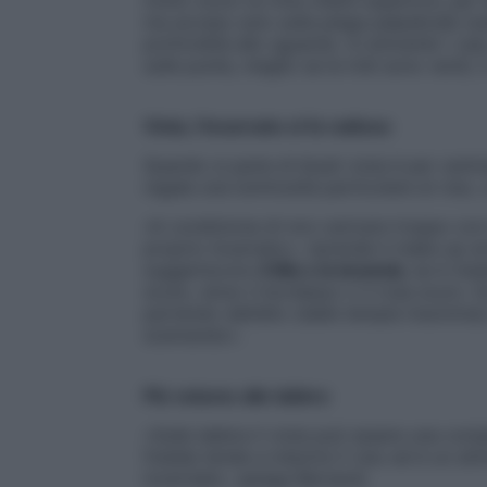
molto scuro la rima ciliare superiore, per 
ma acceso solo sulla piega palpebrale (su
profondità allo sguardo. In entrambi i cas
sulle punte, meglio se le iridi sono verdi,
Viola, l’incarnato si fa radioso
Quando si parla di blush viola è per centra
regala una luminosità particolare al viso
«A condizione di non caricare troppo con 
proprio incarnato», riprende il make up ar
suggeriscono
il lilla o la lavanda
; se è me
scure, verso il bordeaux o il rosa scuro. D
partendo dall’alto (dalle tempie insomma)
scemando».
Più volume alle labbra
«Sulle labbra il viola può essere una comp
fredda tende a indurire il viso ed è un att
invernale», spiega Bernardi.