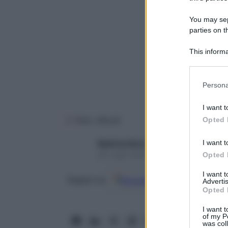
You may sepa
parties on t
This informa
Participants
Please note
Persona
information 
deny consent
I want t
in below Go
Foto: iStock
Opted 
I want t
Beatrice Serra
26 Luglio 2025 – Lettura 4 minuti
Opted 
I want 
Google
Discover
Fon
Seguici su
Advertis
Opted 
I want t
of my P
was col