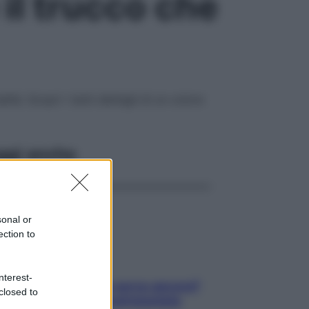
il trucco che
lità. Scopri i tanti dettagli di un colore
ggi anche
sonal or
ection to
nterest-
Contare le calorie serve ancora?
closed to
La risposta della nutrizionista