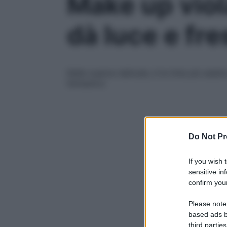
Make up viol
dà luce e fr
Nelle nuance delicate, è la tinta più adatta
fantastico
Do Not Pr
If you wish 
sensitive in
confirm your
Please note
based ads b
third parties