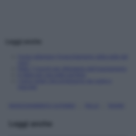
Leggi anche
Come rallentare l'invecchiamento della pelle del
viso?
Pelle: 7 trucchi per difenderla dall'inquinamento
A dieta per una pelle perfetta
I nuovi solari che proteggono da rughe e
macchie
, 
, 
INVECCHIAMENTO CUTANEO
PELLE
RUGHE
Leggi anche