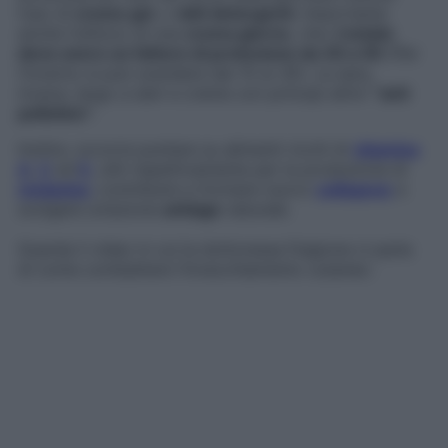
l’uso di
creme gel
, o
latti detergenti
. Importante
anche l’utilizzo di una
crema giorno
, che d’
estate
deve avere un fattore di protezione da 30 a 50
(Per
l’inverno si può scendere dai 15 ai 30). La sera,
invece, largo a sieri e creme con principi attivi
“anti
pollution”
.
Inoltre, occorre puntare su alimenti ricchi di
vitamina
A
,
C
ed
E
, utili rispettivamente per la produzione di
melanina
, contribuire a formare nuovo
collagene
e
svolgere un’azione
antiage
naturale.
Guarda il video in cui la dottoressa Fulgione ci parla
di come combattere l’invecchiamento cutaneo: