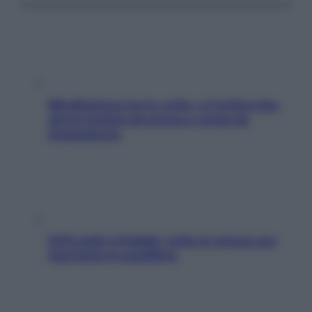
Mindfulness tra le vette: a Cortina due
giorni lontani da stress e ansia da
smartphone
SOS pelle irritabile: tutte le mosse per
riportarla in equilibrio