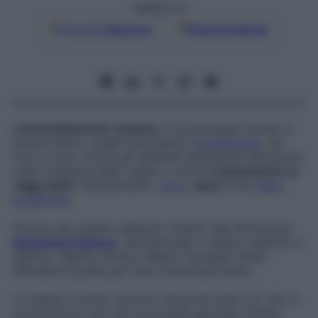
Seguici su
Google
Discover
Fonti preferite
L’invecchiamento cutaneo
, è un processo dovuto a
diversi fattori: quello principale è
l’ereditarietà
,
ma
non è il solo. Anche gli elementi ambientali influiscono
sulla comparsa delle rughe: in primis
l’esposizione ai
raggi solari
, inquinamento,
fumo
,
alcol
e una
dieta
squilibrata
.
Proprio per questo abbiamo chiesto alla dottoressa
Elisabetta Fulgione
, dermatologa e medico estetico a
Salerno, Napoli, Roma e Milano, d
a quali insidie
difendere la pelle per farla invecchiare bene.
La beauty routine: occorre
rimuovere tutto ciò che si
accumula sul viso nel corso della giornata tramite