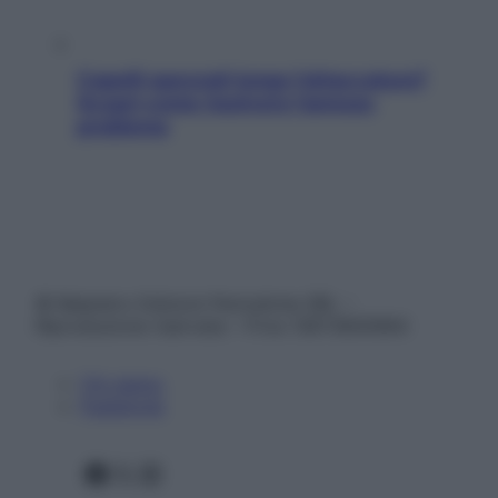
Capelli spezzati lungo l’attaccatura?
Scopri come risolvere l’annoso
problema
© Belpietro Edizioni Periodiche SRL –
Riproduzione riservata – P.Iva 13673600964
Chi siamo
Pubblicità
Facebook
X
Instagram