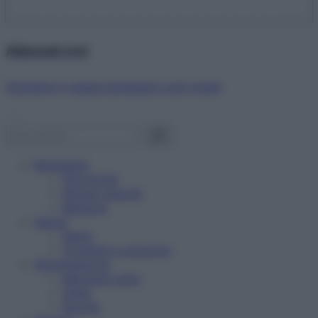
Abbonati ora!
Starbene ti regala benessere ogni mese!
Benessere
Psicologia
Rimedi naturali
Bellezza
Salute
News
Problemi e soluzioni
Alimentazione
Mangiare sano
Diete
Ricette