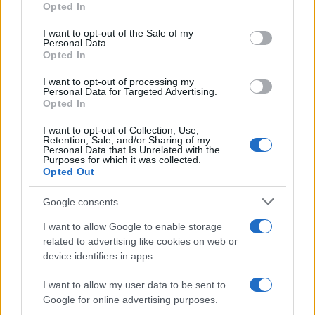
Opted In
Please note that this website/app uses one or more Google
services and may gather and store information including but
I want to opt-out of the Sale of my
Personal Data.
not limited to your visit or usage behaviour. You may click to
Opted In
grant or deny consent to Google and its third-party tags to
use your data for below specified purposes in below Google
I want to opt-out of processing my
consent section.
Personal Data for Targeted Advertising.
Opted In
I want to opt-out of Collection, Use,
Retention, Sale, and/or Sharing of my
Personal Data that Is Unrelated with the
Purposes for which it was collected.
Opted Out
Google consents
I want to allow Google to enable storage
related to advertising like cookies on web or
device identifiers in apps.
I want to allow my user data to be sent to
Google for online advertising purposes.