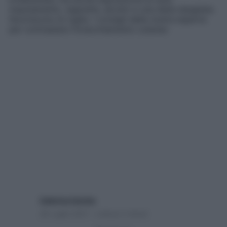
inquinamento, sigarette, alcolici e una dieta sbagliata
favoriscono le rughe. I consigli della nostra esperta
per contrastare l’invecchiamento cutaneo
Caterina Caristo
28 Luglio 2021 – Lettura 2 minuti