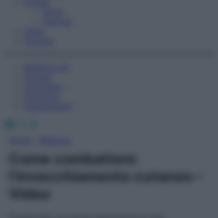
Fitness
Sport
Esercizi
Video
Podcast
Medicina AZ
Farmaci
Calcolatori
Oroscopo
Abbonamenti
Facebook
X
Instagram
Home
»
Bellezza
Come combattere
l’invecchiamento cutaneo –
Video
Ereditarietà, ma anche esposizione al sole,