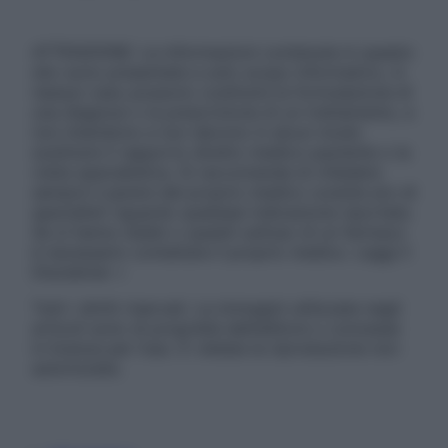
ATTENZIONE: Le informazioni contenute in questo
sito sono presentate a solo scopo informativo, in
nessun caso possono costituire la formulazione di
una diagnosi o la prescrizione di un trattamento, e
non intendono e non devono in alcun modo
sostituire il rapporto diretto medico-paziente o la
visita specialistica. Si raccomanda di chiedere
sempre il parere del proprio medico curante e/o di
specialisti riguardo qualsiasi indicazione riportata.
Se si hanno dubbi o quesiti sull’uso di un farmaco
è necessario contattare il proprio medico. Leggi il
Disclaimer »
Tutti i diritti riservati. Le immagini utilizzate negli
articoli sono di proprietà dell’editore o concesse
in licenza per l’uso. È vietata la riproduzione non
autorizzata.