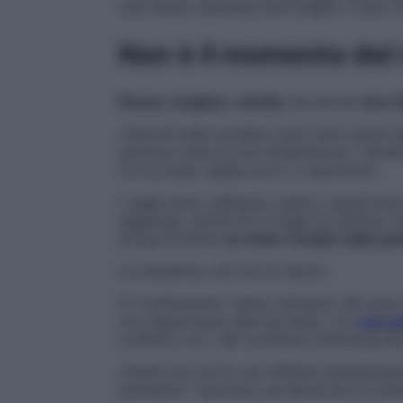
una massa capelluta simil paglia. Il sole, in
Non è il momento del
Rosso, mogano, ramato
ma anche
nero 
«Perché nella cartella colori sono quelli 
perdono tutta la loro brillantezza», ripre
con la testa “gialla uovo” o arancione.
I raggi solari, abbiamo capito, sopportano
aggiungo, anche chi si tinge di castano c
al parrucchiere
un toner freddo sulle pu
La cheratina, una via di mezzo
È il trattamento “salva vacanze” dal caos 
non risparmiano alla tua testa. «La
cherat
conflitto con i sali contenuti nell’acqua d
«Danni non ne fa, ma l’effettò disciplinan
standard». Insomma, se decidi per la cherati