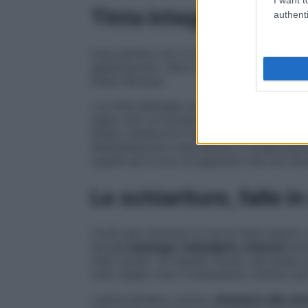
Tinta integrale, no gr
authenti
Vuoi partire con il colore “fresco fresco”?
applicazione. «Non bisogna, infatti, usare
Paolo Romani.
«La tinta abituale va bene per coprire i
ca
usato solo un tonalizzante a pH acido, ch
Infatti, mentre N il colore tradizionale l
disidratazione e secchezza, il tonalizzan
capelli ed è ricco di pigmenti che non lav
Le schiariture, falle i
Cos’è una vacanza in riva al mare senza i 
hai già
balayage, babylights, shatush
anti
l’hair stylist. «In questo modo, dai tempo
tutto quello che il trattamento chimico gli
Lascia perdere, invece,
shampoo alla cam