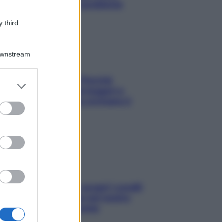
risolvere l’annoso problema
 third
Downstream
Fame dopo cena? Perché
er and store
succede e 6 snack leggeri e
to grant or
appetitosi che non rovinano il
ed purposes
sonno
Non solo Maldive: scopri i coralli
che si nascondono nel nostro
Mediterraneo (e come
proteggerli)