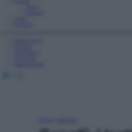
Fitness
Sport
Esercizi
Video
Podcast
Medicina AZ
Farmaci
Calcolatori
Oroscopo
Abbonamenti
Facebook
X
Instagram
Home
»
Bellezza