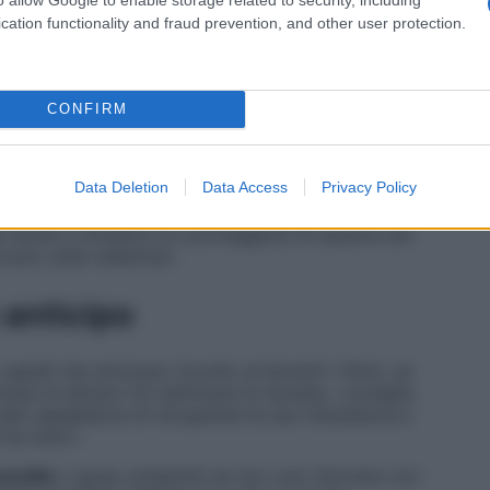
azie
cation functionality and fraud prevention, and other user protection.
 Legittima aspirazione, ma stai attenta ai dettagli di
 lo stesso prodotto per tutta la testa», spiega subito
CONFIRM
pelli bianchi
alla radice, però sulle lunghezze va
Data Deletion
Data Access
Privacy Policy
e ha un’azione molto meno invasiva della tintura.
avora con un’ossidazione alta che è causa
te tende a chiudere (e a proteggere) le squame dei
orano sulla melanina».
n anticipo
capelli che strizzano l’occhio al biondo? «Però, se
cipa di almeno tre settimane la ripresa», consiglia
 alla capigliatura di recuperare la sua robustezza e
 ha tolto».
omilla
o spray schiarenti se non vuoi ritornare con