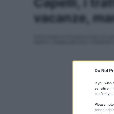
Capelli, i tr
vacanze, mar
Come evitare di ritrovarsi al mare con un
esperto ti spiega quali sono i trattament
Do Not Pr
If you wish 
sensitive in
confirm your
Please note
based ads b