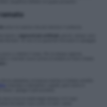
fatti, amplifica l’effetto di questi prodotti».
 ramato
blu
sono le nuance che più temono il solleone.
che hanno i
pigmenti più artificiali
, perciò, tempo zero
nde Romani. «E non è un granché ritrovarsi in spiaggia
 poco o niente il rosso. Per la stessa ragione,
hiaro o biondo scuro prima di andare al mare chieda
nte».
che la salsedine, la brezza marina e l’odiata umidità
ina
rimpolpa e disciplina i capelli, però entra in
el mare», spiega il parrucchiere.
te dura circa la metà degli almeno 4-5 mesi
na fai bene i tuoi conti, in tutti i sensi.