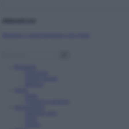
Abbonati ora!
Starbene ti regala benessere ogni mese!
Benessere
Psicologia
Rimedi naturali
Bellezza
Salute
News
Problemi e soluzioni
Alimentazione
Mangiare sano
Diete
Ricette