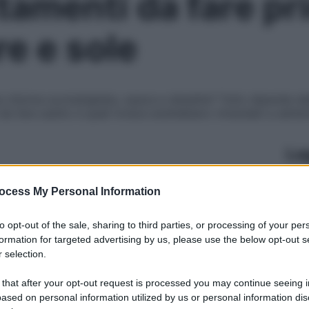
attamenti da fare pr
e e sole
a chioma scompligliata, opaca e sbiadita? Tutto dipende dall
i da fare subito e quali invece andrebbero rimandati a sett
Le
ocess My Personal Information
to opt-out of the sale, sharing to third parties, or processing of your per
formation for targeted advertising by us, please use the below opt-out s
 selection.
 that after your opt-out request is processed you may continue seeing i
ased on personal information utilized by us or personal information dis