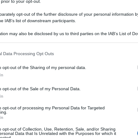
 prior to your opt-out.
rately opt-out of the further disclosure of your personal information by
he IAB’s list of downstream participants.
tion may also be disclosed by us to third parties on the IAB’s List of 
 that may further disclose it to other third parties.
 that this website/app uses one or more Google services and may gath
l Data Processing Opt Outs
including but not limited to your visit or usage behaviour. You may click 
 to Google and its third-party tags to use your data for below specifi
o opt-out of the Sharing of my personal data.
ogle consent section.
In
o opt-out of the Sale of my Personal Data.
In
to opt-out of processing my Personal Data for Targeted
ti preferite
ing.
In
o opt-out of Collection, Use, Retention, Sale, and/or Sharing
ersonal Data that Is Unrelated with the Purposes for which it
lected.