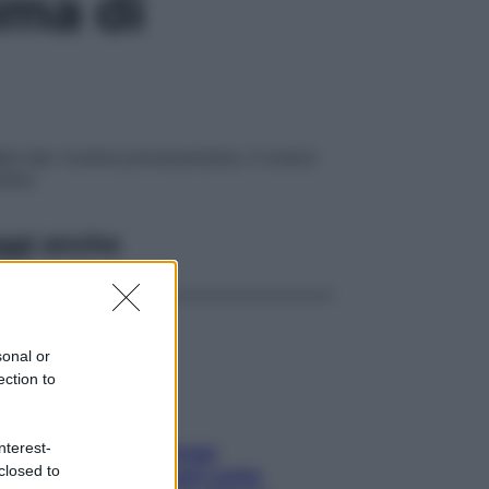
ima di
a hair routine prevacanziera. Il nostro
embre
ggi anche
sonal or
ection to
nterest-
Capelli spezzati lungo
closed to
l’attaccatura? Scopri come