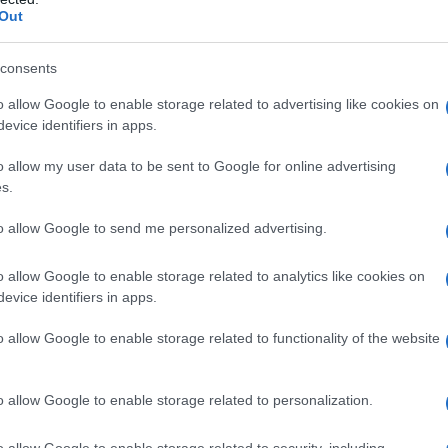
Out
consents
o allow Google to enable storage related to advertising like cookies on
evice identifiers in apps.
e
o allow my user data to be sent to Google for online advertising
s.
 routine prevacanziera, dai pure un occhio ai
capelli
to allow Google to send me personalized advertising.
“incassare meglio” il colpo che bagni al mare e cicli
ttimane daranno alla tua testa.
o allow Google to enable storage related to analytics like cookies on
evice identifiers in apps.
iscono meglio, altri peggio all’azione dei raggi
i i casi, il mese che precede la partenza dovrebbe
o allow Google to enable storage related to functionality of the website
ssi la chioma con scelte di detersione, colore e
i
, direttore artistico del gruppo Evos con saloni in
o allow Google to enable storage related to personalization.
 fare. Per partire al mare con capelli da urlo.
o allow Google to enable storage related to security, including