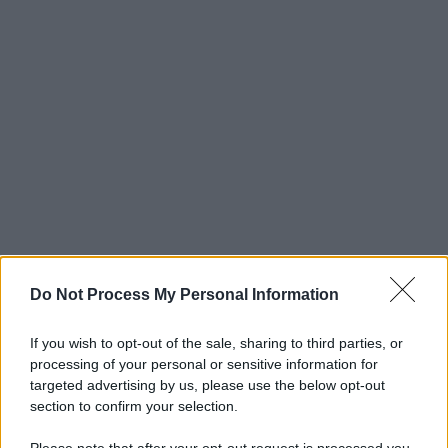
Do Not Process My Personal Information
If you wish to opt-out of the sale, sharing to third parties, or
processing of your personal or sensitive information for
targeted advertising by us, please use the below opt-out
section to confirm your selection.