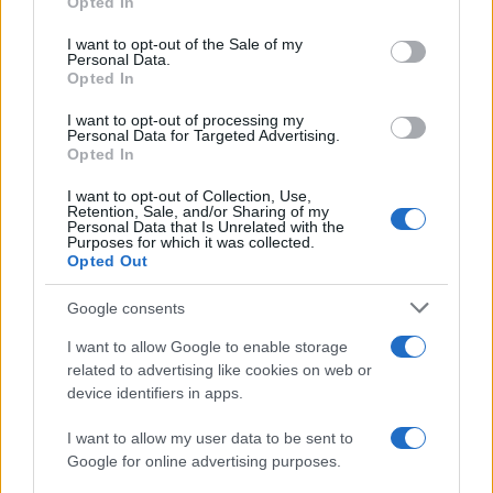
Opted In
Please note that this website/app uses one or more Google
services and may gather and store information including but
I want to opt-out of the Sale of my
Personal Data.
not limited to your visit or usage behaviour. You may click to
Opted In
grant or deny consent to Google and its third-party tags to
use your data for below specified purposes in below Google
I want to opt-out of processing my
consent section.
Personal Data for Targeted Advertising.
Opted In
I want to opt-out of Collection, Use,
Retention, Sale, and/or Sharing of my
Personal Data that Is Unrelated with the
Purposes for which it was collected.
Opted Out
Google consents
I want to allow Google to enable storage
related to advertising like cookies on web or
device identifiers in apps.
I want to allow my user data to be sent to
Google for online advertising purposes.