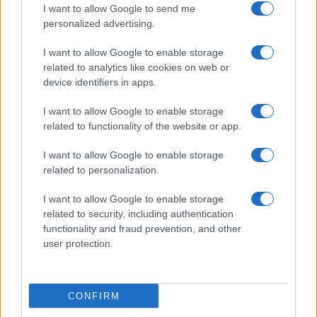
I want to allow Google to send me
personalized advertising.
I want to allow Google to enable storage
related to analytics like cookies on web or
device identifiers in apps.
I want to allow Google to enable storage
related to functionality of the website or app.
I want to allow Google to enable storage
related to personalization.
I want to allow Google to enable storage
related to security, including authentication
functionality and fraud prevention, and other
user protection.
CONFIRM