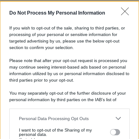
Do Not Process My Personal Information
If you wish to opt-out of the sale, sharing to third parties, or
processing of your personal or sensitive information for
targeted advertising by us, please use the below opt-out
section to confirm your selection.
Please note that after your opt-out request is processed you
may continue seeing interest-based ads based on personal
information utilized by us or personal information disclosed to
third parties prior to your opt-out.
You may separately opt-out of the further disclosure of your
personal information by third parties on the IAB’s list of
downstream participants.
Personal Data Processing Opt Outs
This information may also be disclosed by us to third parties
on the IAB’s List of Downstream Participants that may further
I want to opt-out of the Sharing of my
disclose it to other third parties.
personal data.