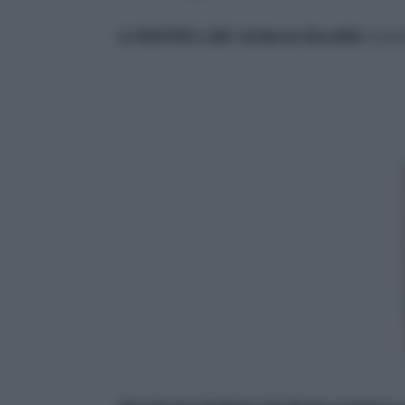
IL NOSTRO LAB:
Umberto Borellini
cosm