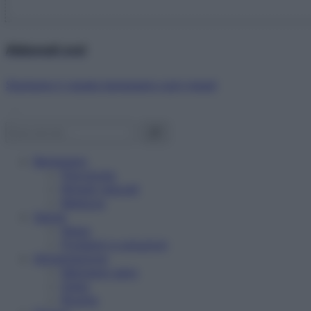
Abbonati ora!
Starbene ti regala benessere ogni mese!
Benessere
Psicologia
Rimedi naturali
Bellezza
Salute
News
Problemi e soluzioni
Alimentazione
Mangiare sano
Diete
Ricette