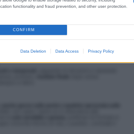
, sottolinea Borellini. Abbiamo dato la preferenza ai
cation functionality and fraud prevention, and other user protection.
 e ne abbiamo valutato la posizione nell’INCI perché
ome l’olio di lino (linum usatissimus), di mandorle
ia spinosa), no ai grassi sintetici (isopropyl
meglio gli ingredienti di origine naturale,
CONFIRM
ggiunge il cosmetologo. Ok anche a cheratina,
anti, e al polyquaternium, un tensioattivo cationico
Data Deletion
Data Access
Privacy Policy
avati e tamponati
, seguendo le istruzioni e valutando
istenza, profumo,
risultato finale
dopo un’ora
hampoo e l’altro.
o
poche gocce sulle punte o qualche spruzzata sulle
ibelli, non usare i leave-on in alternativa alla
ai la
cute sensibile o grassa
, preferisci le formule in
gno (ciocche intorno al viso, o punte)», conclude il