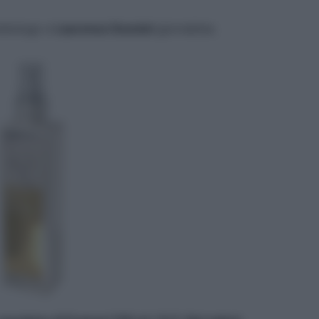
etologo e
Laurence Donnini
giornalista.