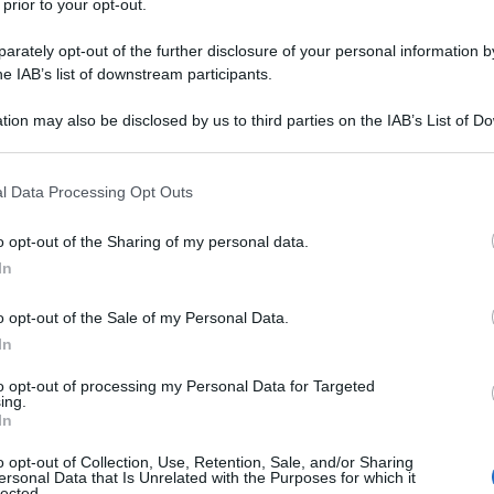
 prior to your opt-out.
rately opt-out of the further disclosure of your personal information by
he IAB’s list of downstream participants.
tion may also be disclosed by us to third parties on the IAB’s List of 
 that may further disclose it to other third parties.
 that this website/app uses one or more Google services and may gath
l Data Processing Opt Outs
ti preferite
including but not limited to your visit or usage behaviour. You may click 
 to Google and its third-party tags to use your data for below specifi
o opt-out of the Sharing of my personal data.
ogle consent section.
In
o opt-out of the Sale of my Personal Data.
In
to opt-out of processing my Personal Data for Targeted
ing.
In
o opt-out of Collection, Use, Retention, Sale, and/or Sharing
ersonal Data that Is Unrelated with the Purposes for which it
lected.