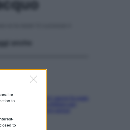
iacquo
ene ne ha testati 12 e promossi 4
ggi anche
sonal or
Doccia, lavarsi tutti i giorni fa male
ection to
alla pelle? I miti da sfatare per
proteggerla davvero senza
stressarla
nterest-
closed to