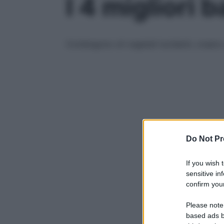
I 4 migliori 
Contengono oli vegetali lucidanti, creano 
Do Not Pr
If you wish 
sensitive in
confirm your
Please note
based ads b