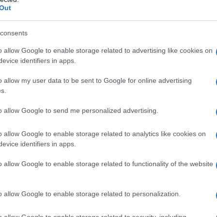
Out
consents
o allow Google to enable storage related to advertising like cookies on
evice identifiers in apps.
o allow my user data to be sent to Google for online advertising
s.
to allow Google to send me personalized advertising.
o allow Google to enable storage related to analytics like cookies on
vono risciacquare, sono una bella comodità.
evice identifiers in apps.
i antistatici e una piccola parte di siliconi», spiega il
timi si depositano sui fusti, dove formano un
o allow Google to enable storage related to functionality of the website
 dalla cute».
o allow Google to enable storage related to personalization.
RMULA
no alcol, disseccante, parabeni ed eccessivi
tano sulle chiome fino al lavaggio successivo, meglio
o allow Google to enable storage related to security, including