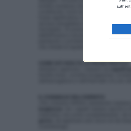
evitare sostanze che, alla lunga, irritano»
authenti
conditioner ricchi di ingredienti naturali
fosse significativa. Sì agli oli vegetali, c
(prunus amygdalus dulcis), di argan (argan
myristate): «A prezzo spesso equivalente, 
dall’efficacia e sicurezza comprovate», a
pantenolo o proteine della seta, ristruttur
che chiude le squame del fusto.
COME SI È SVOLTA LA PROVA PRATICA
Abbiamo applicato i balsami sui
capelli l
facilità d’uso, corretta erogazione, cons
dall’asciugatura e nell’intervallo tra uno s
IL CONSIGLIO DELL’ESPERTO
«Per ottenere l’effetto desiderato bastan
lunghezze
. Se i capelli restano secchi e r
maschera, ma come completamento. Se h
gocce
, da applicare solo dove ne hai biso
cosmetologo.