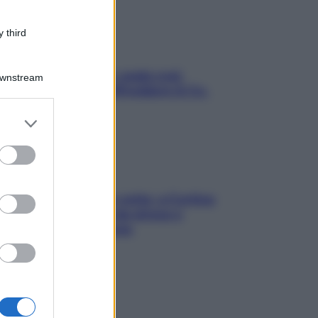
 third
Aria condizionata: usala così,
Downstream
senza rischiare raffreddore & Co.
er and store
to grant or
ed purposes
Mindfulness tra le vette: a Cortina
due giorni lontani da stress e
ansia da smartphone