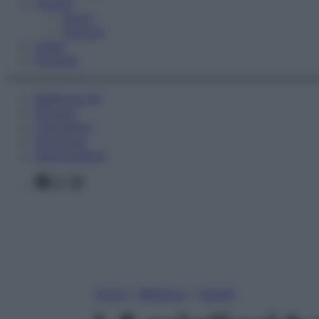
Fitness
Sport
Esercizi
Video
Podcast
Medicina AZ
Farmaci
Calcolatori
Oroscopo
Abbonamenti
Facebook
X
Instagram
Home
»
Bellezza
»
Capelli