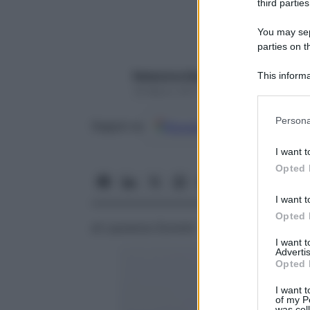
third parties
You may sepa
parties on t
Redazione Starbene
This informa
Participants
18 Marzo 2017 – Lettura 4 minuti
Please note
Persona
Google
Discover
Fon
Seguici su
information 
deny consent
I want t
in below Go
Opted 
I want t
Opted 
di Laurence Donnini
I want 
Advertis
Opted 
I want t
of my P
was col