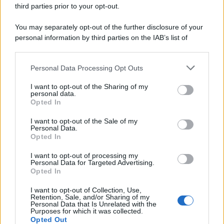
third parties prior to your opt-out.
You may separately opt-out of the further disclosure of your
personal information by third parties on the IAB’s list of
downstream participants.
Personal Data Processing Opt Outs
This information may also be disclosed by us to third parties
on the IAB’s List of Downstream Participants that may further
I want to opt-out of the Sharing of my
disclose it to other third parties.
personal data.
Opted In
Please note that this website/app uses one or more Google
services and may gather and store information including but
I want to opt-out of the Sale of my
Personal Data.
not limited to your visit or usage behaviour. You may click to
Opted In
grant or deny consent to Google and its third-party tags to
use your data for below specified purposes in below Google
I want to opt-out of processing my
consent section.
Personal Data for Targeted Advertising.
Opted In
I want to opt-out of Collection, Use,
Retention, Sale, and/or Sharing of my
Personal Data that Is Unrelated with the
Purposes for which it was collected.
Opted Out