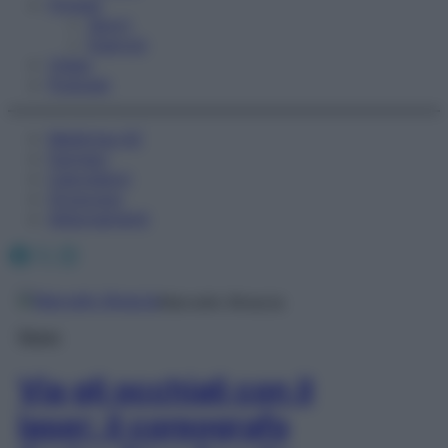
Fitness
Sport
Esercizi
Video
Podcast
Medicina AZ
Farmaci
Calcolatori
Oroscopo
Abbonamenti
Facebook
X
Instagram
Marcello Brescia
News
Via gli occhiali con il
laser: il coreografo