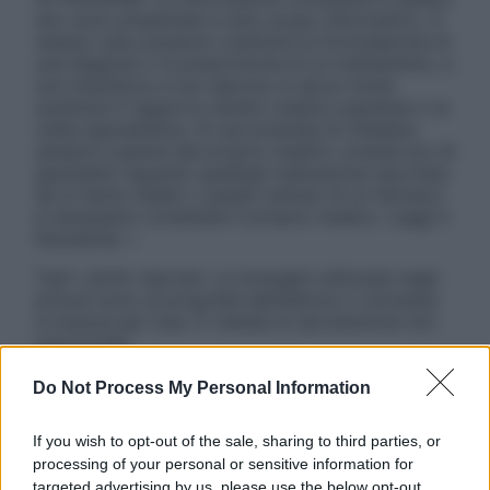
sito sono presentate a solo scopo informativo, in
nessun caso possono costituire la formulazione di
una diagnosi o la prescrizione di un trattamento, e
non intendono e non devono in alcun modo
sostituire il rapporto diretto medico-paziente o la
visita specialistica. Si raccomanda di chiedere
sempre il parere del proprio medico curante e/o di
specialisti riguardo qualsiasi indicazione riportata.
Se si hanno dubbi o quesiti sull’uso di un farmaco
è necessario contattare il proprio medico. Leggi il
Disclaimer »
Tutti i diritti riservati. Le immagini utilizzate negli
articoli sono di proprietà dell’editore o concesse
in licenza per l’uso. È vietata la riproduzione non
autorizzata.
Do Not Process My Personal Information
Informativa
If you wish to opt-out of the sale, sharing to third parties, or
Privacy Policy
processing of your personal or sensitive information for
Cookie Policy
targeted advertising by us, please use the below opt-out