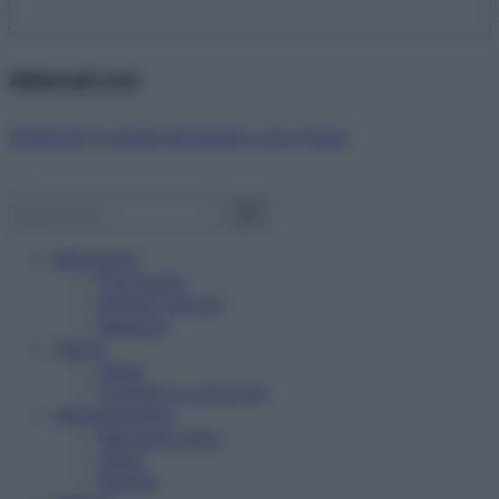
Abbonati ora!
Starbene ti regala benessere ogni mese!
Benessere
Psicologia
Rimedi naturali
Bellezza
Salute
News
Problemi e soluzioni
Alimentazione
Mangiare sano
Diete
Ricette