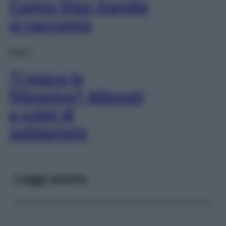
Carlos Díaz Gandía
si racconta
Sport
Ti piace la
fitboxing? Allenati
a colpi di
solidarietà
Leggi anche