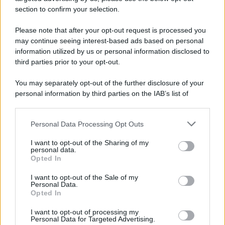
Note Legali
section to confirm your selection.
Preferenze Privacy
Please note that after your opt-out request is processed you
may continue seeing interest-based ads based on personal
information utilized by us or personal information disclosed to
third parties prior to your opt-out.
You may separately opt-out of the further disclosure of your
personal information by third parties on the IAB’s list of
downstream participants.
Personal Data Processing Opt Outs
This information may also be disclosed by us to third parties
on the IAB’s List of Downstream Participants that may further
I want to opt-out of the Sharing of my
disclose it to other third parties.
personal data.
Opted In
Please note that this website/app uses one or more Google
services and may gather and store information including but
I want to opt-out of the Sale of my
Personal Data.
not limited to your visit or usage behaviour. You may click to
Opted In
grant or deny consent to Google and its third-party tags to
use your data for below specified purposes in below Google
I want to opt-out of processing my
consent section.
Personal Data for Targeted Advertising.