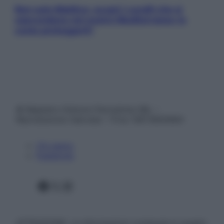
Non solo Maldive: scopri i coralli che si
nascondono nel nostro Mediterraneo (e
come proteggerli)
© Belpietro Edizioni Periodiche SRL –
Riproduzione riservata – P.Iva 13673600964
Chi siamo
Pubblicità
Facebook
X
Instagram
ATTENZIONE: Le informazioni contenute in questo