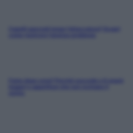
Capelli spezzati lungo l’attaccatura? Scopri
come risolvere l’annoso problema
Fame dopo cena? Perché succede e 6 snack
leggeri e appetitosi che non rovinano il
sonno