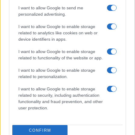
I want to allow Google to send me
personalized advertising.
I want to allow Google to enable storage
related to analytics like cookies on web or
device identifiers in apps.
I want to allow Google to enable storage
related to functionality of the website or app.
I want to allow Google to enable storage
related to personalization.
I want to allow Google to enable storage
related to security, including authentication
functionality and fraud prevention, and other
user protection.
CONFIRM