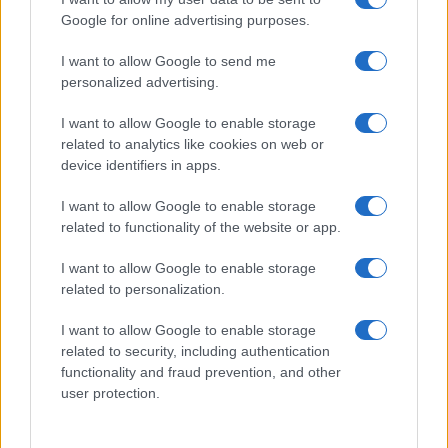
Google for online advertising purposes.
I want to allow Google to send me
personalized advertising.
I want to allow Google to enable storage
related to analytics like cookies on web or
device identifiers in apps.
I want to allow Google to enable storage
related to functionality of the website or app.
I want to allow Google to enable storage
related to personalization.
I want to allow Google to enable storage
related to security, including authentication
functionality and fraud prevention, and other
user protection.