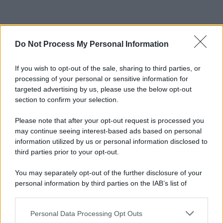
Do Not Process My Personal Information
If you wish to opt-out of the sale, sharing to third parties, or
processing of your personal or sensitive information for
targeted advertising by us, please use the below opt-out
section to confirm your selection.
Please note that after your opt-out request is processed you
may continue seeing interest-based ads based on personal
information utilized by us or personal information disclosed to
third parties prior to your opt-out.
You may separately opt-out of the further disclosure of your
personal information by third parties on the IAB’s list of
downstream participants.
Personal Data Processing Opt Outs
This information may also be disclosed by us to third parties