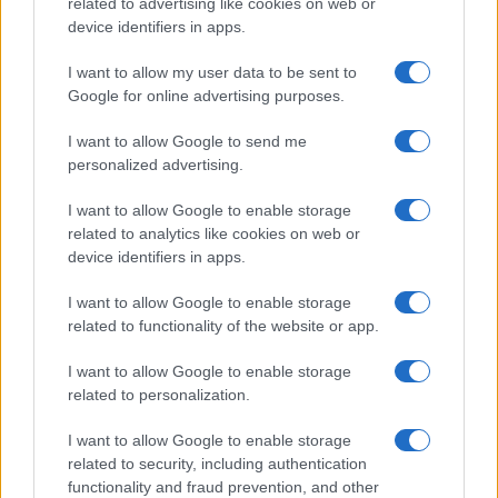
related to advertising like cookies on web or
device identifiers in apps.
I want to allow my user data to be sent to
Google for online advertising purposes.
I want to allow Google to send me
personalized advertising.
I want to allow Google to enable storage
related to analytics like cookies on web or
device identifiers in apps.
I want to allow Google to enable storage
related to functionality of the website or app.
I want to allow Google to enable storage
related to personalization.
I want to allow Google to enable storage
related to security, including authentication
functionality and fraud prevention, and other