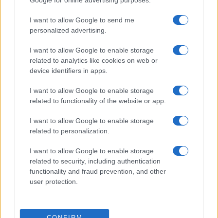
Google for online advertising purposes.
I want to allow Google to send me
personalized advertising.
I want to allow Google to enable storage
related to analytics like cookies on web or
device identifiers in apps.
I want to allow Google to enable storage
related to functionality of the website or app.
I want to allow Google to enable storage
related to personalization.
I want to allow Google to enable storage
related to security, including authentication
functionality and fraud prevention, and other
user protection.
CONFIRM