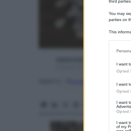
third parties
You may sepa
parties on t
This informa
Participants
Please note
Persona
information 
Caterina Caristo
deny consent
I want t
in below Go
8 Gennaio 2017 – Lettura 7 minuti
Opted 
Google
Discover
Fon
Seguici su
I want t
Opted 
I want 
Advertis
Opted 
I want t
of my P
was col