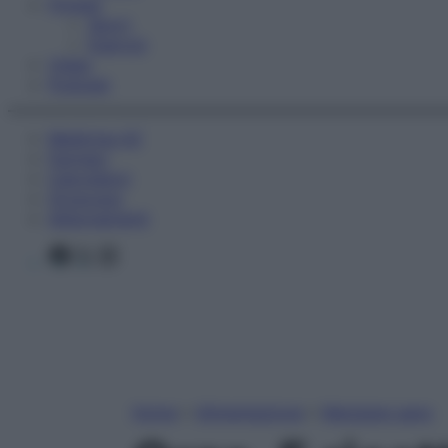
Fitness
Sport
Esercizi
Video
Podcast
Medicina AZ
Farmaci
Calcolatori
Oroscopo
Abbonamenti
Facebook
X
Instagram
Home
»
Alimentazione
»
Mangiare sano