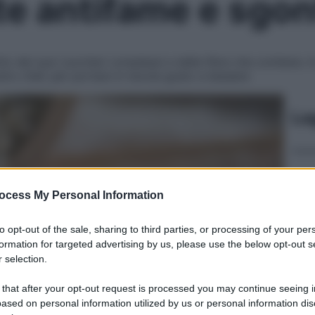
tte antifame e sgon
o dei suoi zuccheri complessi e delle fibre che contiene. In p
ostro chef, per portare in tavola gusto e bessere
Le
ocess My Personal Information
to opt-out of the sale, sharing to third parties, or processing of your per
formation for targeted advertising by us, please use the below opt-out s
 selection.
 that after your opt-out request is processed you may continue seeing i
ased on personal information utilized by us or personal information dis