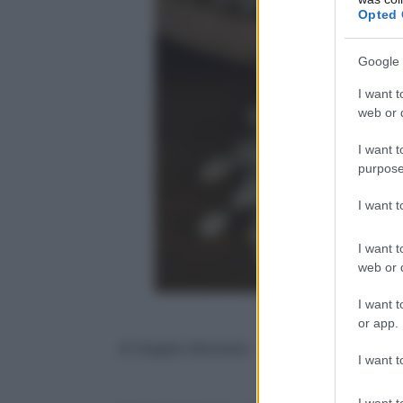
Opted 
Google 
I want t
web or d
I want t
purpose
I want 
I want t
web or d
I want t
or app.
di Angela Altomare
I want t
I want t