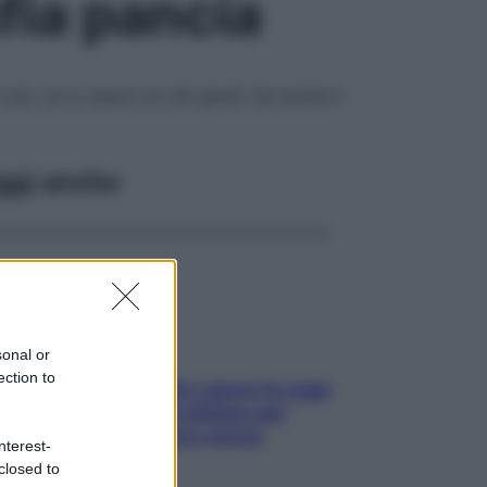
fia pancia
iù, se lo associ ai cibi giusti, fai anche il
ggi anche
sonal or
ection to
Doccia, lavarsi tutti i giorni fa male
alla pelle? I miti da sfatare per
proteggerla davvero senza
nterest-
stressarla
closed to