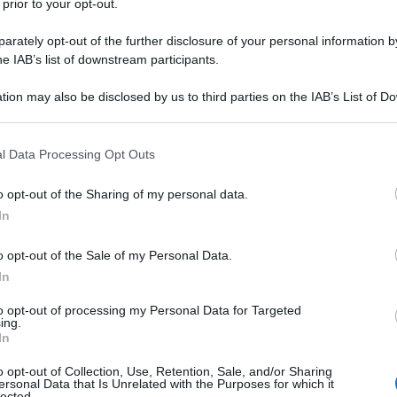
 prior to your opt-out.
rately opt-out of the further disclosure of your personal information by
he IAB’s list of downstream participants.
tion may also be disclosed by us to third parties on the IAB’s List of 
 that may further disclose it to other third parties.
 that this website/app uses one or more Google services and may gath
l Data Processing Opt Outs
including but not limited to your visit or usage behaviour. You may click 
 to Google and its third-party tags to use your data for below specifi
o opt-out of the Sharing of my personal data.
ogle consent section.
In
ti preferite
o opt-out of the Sale of my Personal Data.
In
to opt-out of processing my Personal Data for Targeted
ing.
In
o opt-out of Collection, Use, Retention, Sale, and/or Sharing
ersonal Data that Is Unrelated with the Purposes for which it
lected.