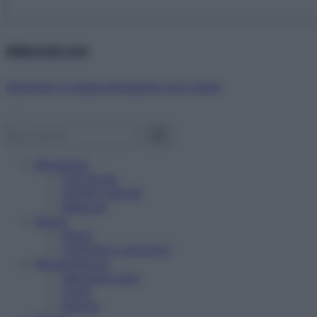
Abbonati ora!
Starbene ti regala benessere ogni mese!
Benessere
Psicologia
Rimedi naturali
Bellezza
Salute
News
Problemi e soluzioni
Alimentazione
Mangiare sano
Diete
Ricette