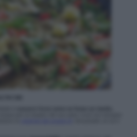
TRI CIBI
’ideale è
cuocere l’orzo come se fosse un risotto
,
i acqua pari al doppio del suo peso (così non bisogna
perdono le
vitamine del gruppo B
, idrosolubili, di cui il