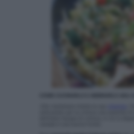
COME CUCINARLO E ABBINARLO AGLI AL
«Per mantenere intatte le sue
vitamine
, l
utilizzando per la cottura una quantità d
eliminare l’acqua di cottura, in cui si dis
cereale è una buona fonte).