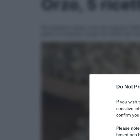
Orzo, 5 rice
Dà energia e sazia, così non ingrassi. Merit
pieno di vitamine. Scopri le ricette del n
Do Not Pr
If you wish 
sensitive in
confirm your
Please note
based ads b