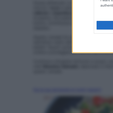
Grazie all’elevato contenuto di
fibre
solubi
authenti
chicchi, l’
orzo
è alleato nella prevenzione
rallenta
e
impedisce
– spiega la nutrizio
Academy, l’Accademia Europea di Nutrizi
Inoltre, contribuisce a controllare il picco
diabete».
Questo cereale ha anche funzioni
prebiot
nell’ultimo tratto dell’intestino, il
colon
, v
batteri “buoni”, proteggendo e rinforzand
ordine e proteggendoci anche dall’invecc
Continua a sfogliare l’articolo e scopri, co
chef
Massimo Salvadei
, diplomato in Nutr
questo cereale.
Fai la tua domanda ai nostri esperti