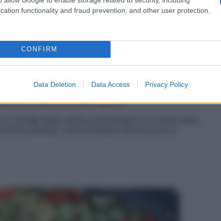
li come il beta-glucano, di cui sono ricchi i suoi
cation functionality and fraud prevention, and other user protection.
 di molti disturbi. «La presenza di queste sostanze
nista
Chiara Manzi
,
presidente dell’Art joins Nutrition
one Culinaria –
l’assorbimento
di
grassi
e
zuccheri
.
glicemico
dopo i pasti, prevenendo sovrappeso e
CONFIRM
iche
.«Le
fibre
di cui è ricco quando arrivano
anno a nutrire la
microflora intestinale
popolata dai
Data Deletion
Data Access
Privacy Policy
o le
difese
dell’organismo, tenendo l’intestino in
hiamento precoce», dice l’esperta.
n i consigli della nostra nutrizionista e le ricette dello
izione culinaria, come sfruttare tutte le virtù di