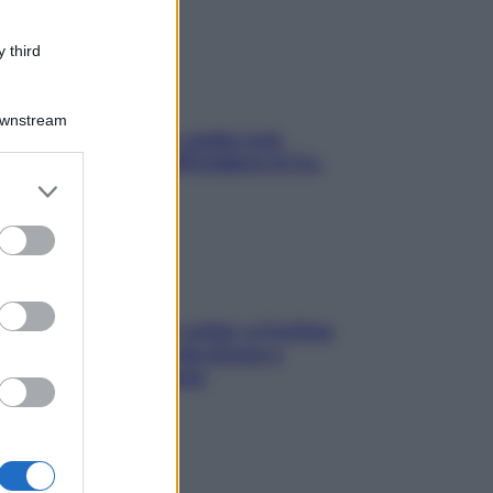
 third
Downstream
Aria condizionata: usala così,
senza rischiare raffreddore & Co.
er and store
to grant or
ed purposes
Mindfulness tra le vette: a Cortina
due giorni lontani da stress e
ansia da smartphone