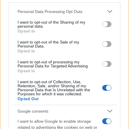
downstream participants.
Personal Data Processing Opt Outs
This information may also be disclosed by us to third parties
on the IAB’s List of Downstream Participants that may further
I want to opt-out of the Sharing of my
disclose it to other third parties.
personal data.
Opted In
Please note that this website/app uses one or more Google
services and may gather and store information including but
I want to opt-out of the Sale of my
Personal Data.
not limited to your visit or usage behaviour. You may click to
Opted In
grant or deny consent to Google and its third-party tags to
use your data for below specified purposes in below Google
I want to opt-out of processing my
consent section.
Personal Data for Targeted Advertising.
Opted In
I want to opt-out of Collection, Use,
Retention, Sale, and/or Sharing of my
Personal Data that Is Unrelated with the
Purposes for which it was collected.
Opted Out
Google consents
I want to allow Google to enable storage
related to advertising like cookies on web or