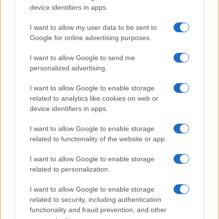
device identifiers in apps.
I want to allow my user data to be sent to
Google for online advertising purposes.
I want to allow Google to send me
personalized advertising.
I want to allow Google to enable storage
related to analytics like cookies on web or
device identifiers in apps.
I want to allow Google to enable storage
related to functionality of the website or app.
I want to allow Google to enable storage
related to personalization.
I want to allow Google to enable storage
related to security, including authentication
functionality and fraud prevention, and other