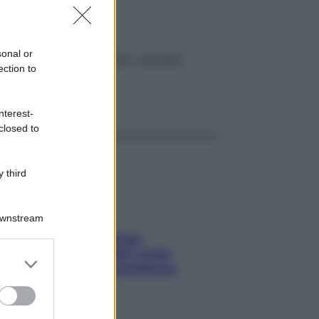
uore
sonal or
entrazione. Scopri tutti i benefici
ection to
ggi anche
nterest-
closed to
 third
Downstream
Capelli spezzati lungo
l’attaccatura? Scopri come
er and store
risolvere l’annoso problema
to grant or
ed purposes