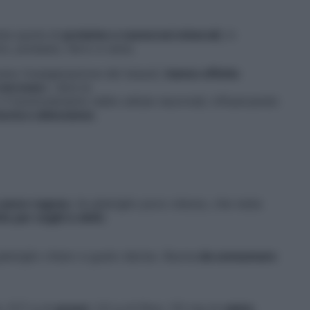
eta quota di
proteine e numerosi minerali
, in
io, potassio, ferro e rame.
rano l’ossigenazione dei tessuti,
hanno effetto
 nervoso
», dice la
il funzionamento delle cellule neuronali, influenzando
ria e attenzione
.
e poco rugoso
, ha gheriglio poco oleoso, che resta
e per sughi e dolci
.
 gheriglio chiaro e gusto deciso. Buona
da consumare
, 57,7 g di
grassi
, 3,5 g di fibre, 131 mg di
calcio
,