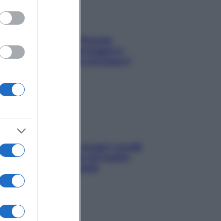
Fame dopo cena? Perché
succede e 6 snack leggeri e
appetitosi che non rovinano il
sonno
Non solo Maldive: scopri i coralli
che si nascondono nel nostro
Mediterraneo (e come
proteggerli)