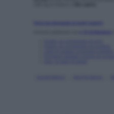
238 mg di fosforo e
582 calorie
Fai la tua domanda ai nostri esperti
Articolo pubblicato sul
n. 51 di Starbene
i
Funghi: un concentrato di virtù
Fagioli: un concentrato di proteine
Latte di canapa: proprietà e benefici
Formaggi vegetali: è boom di consu
Aloe, un elisir di salute
, 
, 
COLESTEROLO
FRUTTA SECCA
M