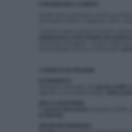
E RICARICANO LA MENTE
Questi frutti contengono anche una discr
particolare fosforo, magnesio, zinco, calc
«Grazie a questi preziosi nutrienti, miglio
antianemico e sono toniche del sistema
dottoressa D’Eugenio. «Inoltre migliorano 
positivamente l’umore e rafforzando
memo
2 VARIETÀ DA PROVARE
DI SORRENTO
Oblunga e affusolata, dal
guscio sottile 
saporito e croccante a lungo.
Ottima anch
DELLA CALIFORNIA
Di
grosse dimensioni
, ha guscio sottile,
al naturale
.
VALORI NUTRIZIONALI
Un etto
di noci fornisce 10,5 g di proteine