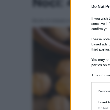
Noci: 4 al gi
Do Not Pr
If you wish 
Ricche di minerali e Omega 3, regolarizzan
sensitive in
confirm your
Please note
based ads b
third parties
You may sepa
parties on t
This informa
Participants
Please note
Persona
information 
deny consent
I want t
in below Go
Opted 