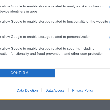
o allow Google to enable storage related to analytics like cookies on
isce naturale protezione al gheriglio, il seme
evice identifiers in apps.
le
in casa anche per
4-5 mesi
in un ambiente buio,
o allow Google to enable storage related to functionality of the website
acchie nere
che alcune noci riportano sul guscio:
che non sono state sbiancate chimicamente», rivela
di Coldiretti.
o allow Google to enable storage related to personalization.
o allow Google to enable storage related to security, including
cation functionality and fraud prevention, and other user protection.
ado di apportare all’organismo una quota importante
ga Anna D’Eugenio, medico nutrizionista. Questi, oltre
organismo,
regolarizzano i livelli di colesterolo e
CONFIRM
ngue, riducendo così le
aritmie
e il rischio di infarto.
 minerali come potassio e magnesio,
4 noci al giorno
Data Deletion
Data Access
Privacy Policy
ibuendo a mantenere elastiche le pareti arteriose»,