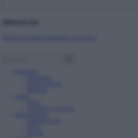
Abbonati ora!
Starbene ti regala benessere ogni mese!
Benessere
Psicologia
Rimedi naturali
Bellezza
Salute
News
Problemi e soluzioni
Alimentazione
Mangiare sano
Diete
Ricette