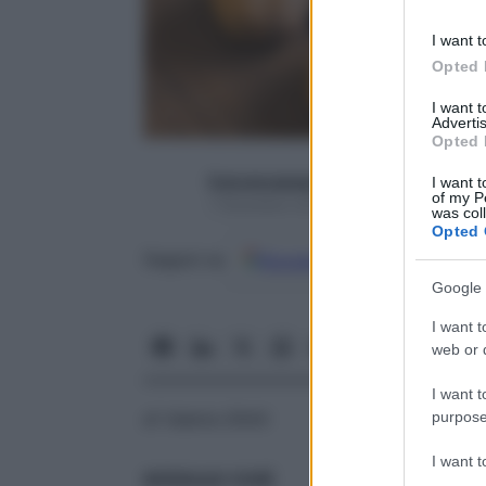
I want t
Opted 
I want 
Advertis
Opted 
francescapapa07
I want t
of my P
7 Dicembre 2016 – Lettura 2 minuti
was col
Opted 
Google
Discover
Fon
Seguici su
Google 
I want t
web or d
I want t
purpose
di Valeria Ghitti
I want 
SCEGLILE COSÌ