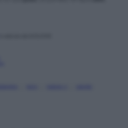
n edicola dal 6/12/2016
mi
, 
, 
, 
EMORIA
NOCI
OMEGA 3
UMORE