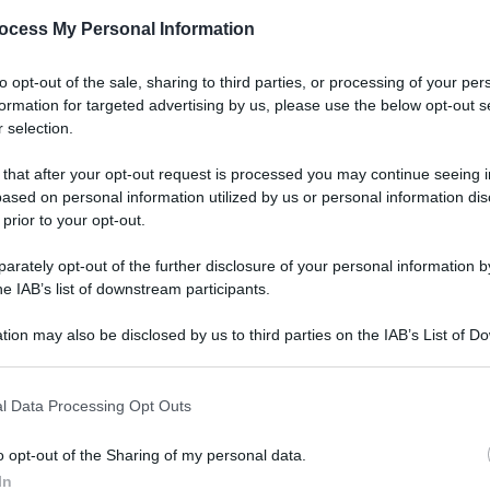
orno a difesa del c
ocess My Personal Information
to opt-out of the sale, sharing to third parties, or processing of your per
o il colesterolo, favoriscono il buonumore e aiutano la conc
formation for targeted advertising by us, please use the below opt-out s
 selection.
Le
 that after your opt-out request is processed you may continue seeing i
ased on personal information utilized by us or personal information dis
 prior to your opt-out.
rately opt-out of the further disclosure of your personal information by
he IAB’s list of downstream participants.
tion may also be disclosed by us to third parties on the IAB’s List of 
 that may further disclose it to other third parties.
 that this website/app uses one or more Google services and may gath
l Data Processing Opt Outs
including but not limited to your visit or usage behaviour. You may click 
 to Google and its third-party tags to use your data for below specifi
o opt-out of the Sharing of my personal data.
ogle consent section.
In