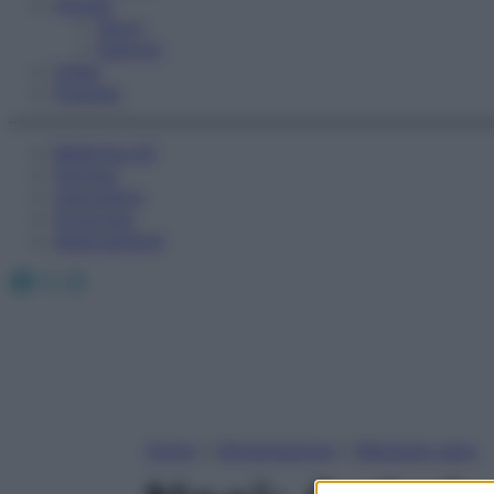
Fitness
Sport
Esercizi
Video
Podcast
Medicina AZ
Farmaci
Calcolatori
Oroscopo
Abbonamenti
Facebook
X
Instagram
Home
»
Alimentazione
»
Mangiare sano