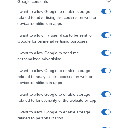
Google consents
I want to allow Google to enable storage
related to advertising like cookies on web or
device identifiers in apps.
I want to allow my user data to be sent to
Google for online advertising purposes.
I want to allow Google to send me
personalized advertising.
I want to allow Google to enable storage
related to analytics like cookies on web or
device identifiers in apps.
I want to allow Google to enable storage
related to functionality of the website or app.
I want to allow Google to enable storage
related to personalization.