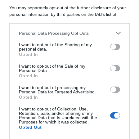
You may separately opt-out of the further disclosure of your
personal information by third parties on the IAB’s list of
downstream participants.
Personal Data Processing Opt Outs
This information may also be disclosed by us to third parties
on the IAB’s List of Downstream Participants that may further
I want to opt-out of the Sharing of my
disclose it to other third parties.
personal data.
Opted In
Please note that this website/app uses one or more Google
services and may gather and store information including but
I want to opt-out of the Sale of my
Personal Data.
not limited to your visit or usage behaviour. You may click to
Opted In
grant or deny consent to Google and its third-party tags to
use your data for below specified purposes in below Google
I want to opt-out of processing my
consent section.
Personal Data for Targeted Advertising.
Opted In
I want to opt-out of Collection, Use,
Retention, Sale, and/or Sharing of my
Personal Data that Is Unrelated with the
Purposes for which it was collected.
Opted Out