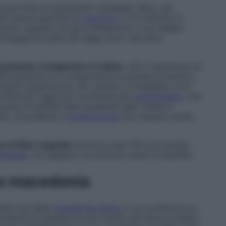
ziosa fonte di carboidrati complessi, fibre, sali
iene buone quantità di
vitamina C
e di Vitamina A,
menti vegetali che gli conferiscono il suo allegro
oteggere la pelle dai raggi nocivi del sole»,
il potassio, il magnesio e il calcio
, utili a mantenere un
dell’organismo e a compensarne la perdita di liquidi e
ogica traspirazione. Per questo è consigliato a chi
otenoidi, l’egg fruit racchiude altri
antiossidanti
, che
sso di radicali liberi scatenati dallo stress e
tto, di polifenoli e
bioflavonoidi
che vantano anche
co di fibre vegetali
(circa 8 g ogni 100 g di polpa),
estinale
, ma regalano un precoce senso di sazietà».
to macedonia
iente top delle
macedonie estive
, a cui conferisce un
consente di spaziare su più ricette, dal dolce al salato.