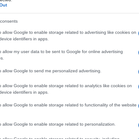
Out
consents
o allow Google to enable storage related to advertising like cookies on
evice identifiers in apps.
o allow my user data to be sent to Google for online advertising
rica estiva per fare il pieno di vitamine, sali minerali e
s.
g fruit è il frutto glam del momento, un
concentrato
ali per donarci tono ed energia, favorendo anche
to allow Google to send me personalized advertising.
sci il suo profilo nutrizionale, ma sei tentata di
eschissimi frullati, ecco l’identikit dell’
egg fruit
, e
o allow Google to enable storage related to analytics like cookies on
evice identifiers in apps.
uovo
o allow Google to enable storage related to functionality of the website
Italia anche con il nome di
canistel
, ma nella
o allow Google to enable storage related to personalization.
ente definito
Pouteria campechiana
. È originario
 (Messico meridionale, Belize, El Salvador, Guatemala,
o allow Google to enable storage related to security, including