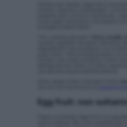
Perfetto per l’estate, l’egg fruit è una pre
minerali, vitamine e antiossidanti. «Cont
presente sotto forma di carotenoidi, i pig
colore giallo-arancione e che aiutano a pr
prosegue Evelena Flachi.
«Tra i minerali spiccano il
ferro, il sodio, 
corretto equilibrio idrosalino all’interno 
oligoelementi che avvengono con la fisiol
suda molto). Oltre al betacarotene e ai car
formano uno scudo protettivo contro l’ecce
dall’esposizione solare. Si tratta, soprattu
una discreta azione antinfiammatoria.
Infine, questo frutto tropicale è molto
ric
che non solo favoriscono la
regolarità int
Egg fruit: non soltan
Fresco e nutriente, l’egg fruit è un ingred
colore brillante. Ma la sua versatilità gli 