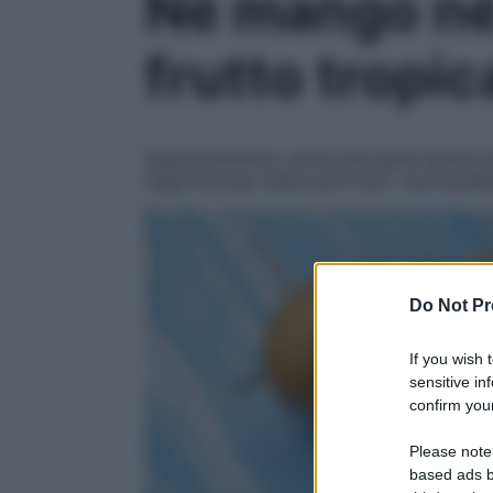
Né mango né p
frutto tropic
Supervitaminico, arriva dai paesi esotici
l’egg fruit per assicurarti tutti i suoi benef
Do Not Pr
If you wish 
sensitive in
confirm your
Please note
based ads b