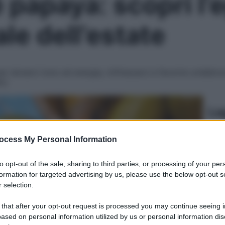
apaya: scopri l’egg
ale dell’estate
 per donarci tono ed energia, rinfrescarci e favorire un’ab
ici
Le
ocess My Personal Information
to opt-out of the sale, sharing to third parties, or processing of your per
formation for targeted advertising by us, please use the below opt-out s
 selection.
 that after your opt-out request is processed you may continue seeing i
ased on personal information utilized by us or personal information dis