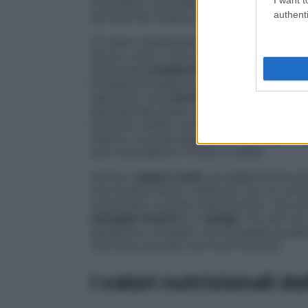
Colombia, Costa Rica e Isole Caraibiche). 
authenti
del Sud-Est Asiatico, che godono di un c
«È stato ribattezzato egg fruit per il colo
d’uovo cotto e che caratterizza sia la sua 
dottoressa
Evelina Flachi
, specialista in 
Fondazione Italiana per l’Educazione Ali
appuntita, che
ricorda le prugne e le nes
seconda del grado di maturazione: se il f
farinosa, simile a quella della patata dolc
maturo, la polpa appare più morbida e cr
una volta aperto il frutto a metà».
Anche il
sapore varia
: se leggermente ace
che diviene dolce e delicato, con un ret
consumato a giusta maturazione». Per alcu
sciroppo d’acero
e il
mango
. Per altri ha
sprigiona a contatto con le papille gustat
che sono peculiari dei frutti tropicali.
I valori nutrizionali de