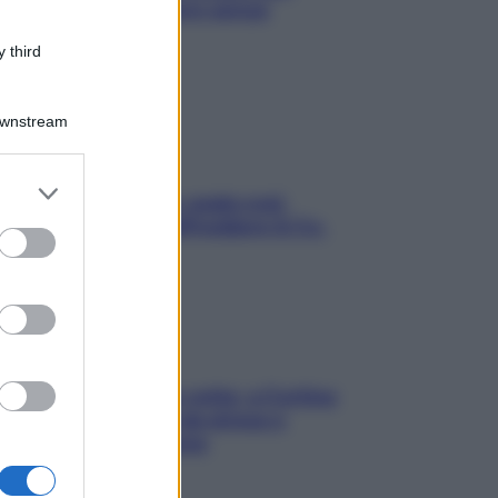
proteggerla davvero senza
stressarla
 third
Downstream
er and store
Aria condizionata: usala così,
to grant or
senza rischiare raffreddore & Co.
ed purposes
Mindfulness tra le vette: a Cortina
due giorni lontani da stress e
ansia da smartphone