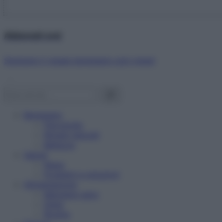
Abbonati ora!
Starbene ti regala benessere ogni mese!
Benessere
Psicologia
Rimedi naturali
Bellezza
Salute
News
Problemi e soluzioni
Alimentazione
Mangiare sano
Diete
Ricette