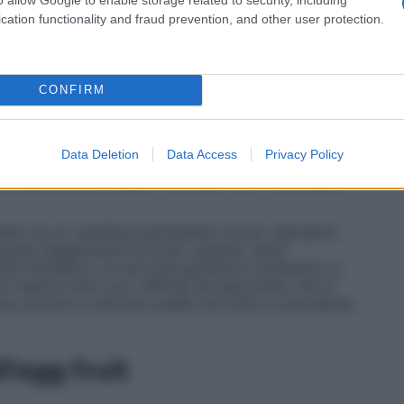
Ma l’egg fruit viene coltivato anche in alcuni paesi
cation functionality and fraud prevention, and other user protection.
lima caldo e umido.
re giallo intenso-arancione che ricorda il tuorlo
buccia sottile, sia la polpa interna», spiega la
scienza dell’alimentazione e presidente della
CONFIRM
mentare. «Presenta forma ovale e leggermente
pol
e. La polpa con una consistenza diversa a
rutto è un po’ acerbo, ha una texture molto soda e
Data Deletion
Data Access
Privacy Policy
e, della zucca e delle castagne bollite. Se invece è
emosa, pronta a essere “scavata” con il cucchiaino
rbo ha un carattere astringente (un po’ asprigno),
rogusto leggermente burroso, quando viene
ni intenditori, le sue note gustative richiamano lo
 un sapore tutto suo, difficile da descrivere, che si
ive, pronte a catturare quelle noti dolci e succulente
ll’egg fruit