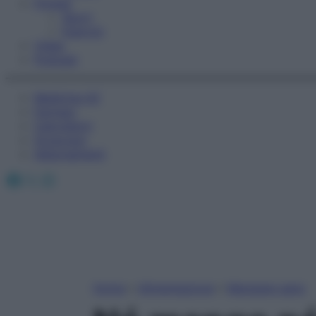
Fitness
Sport
Esercizi
Video
Podcast
Medicina AZ
Farmaci
Calcolatori
Oroscopo
Abbonamenti
Facebook
X
Instagram
Home
»
Alimentazione
»
Mangiare sano