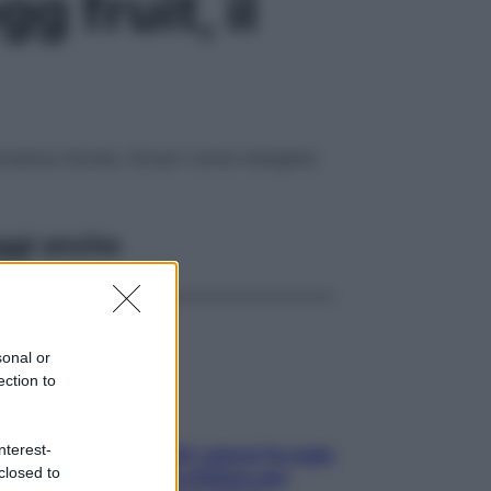
 fruit, il
bronzatura dorata. Scopri come mangiare
ggi anche
sonal or
ection to
nterest-
Doccia, lavarsi tutti i giorni fa male
closed to
alla pelle? I miti da sfatare per