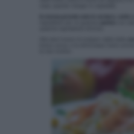
casa, quando mangio in ospedale.
In mensa prendo solo le verdure, cotte 
ingredienti per un gustoso
panino
con sal
qualche ingrediente sfizioso.
Alla sera invece mi preparo delle belle
ce
brava cuoca, e la dottoressa Carla Lertola
le mie ricette».