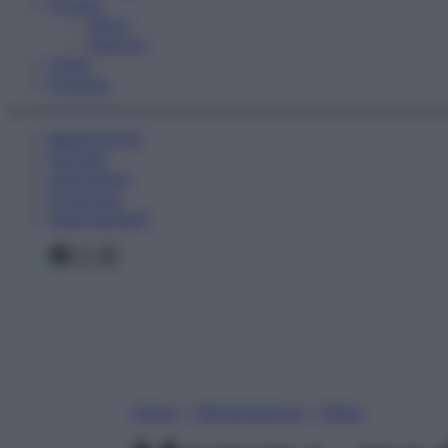
Fitness
Sport
Esercizi
Video
Podcast
Medicina AZ
Farmaci
Calcolatori
Oroscopo
Abbonamenti
Facebook
X
Instagram
Home
»
Alimentazione
»
Diete