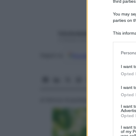
third parties
You may sepa
parties on t
francescapapa07
This informa
Participants
4 Ottobre 2016 – Lettura 5 minuti
Please note
Persona
Google
Discover
Fon
Seguici su
information 
deny consent
I want t
in below Go
Opted 
I want t
Opted 
di Simona Acquistapace
I want 
Advertis
Opted 
I want t
of my P
was col