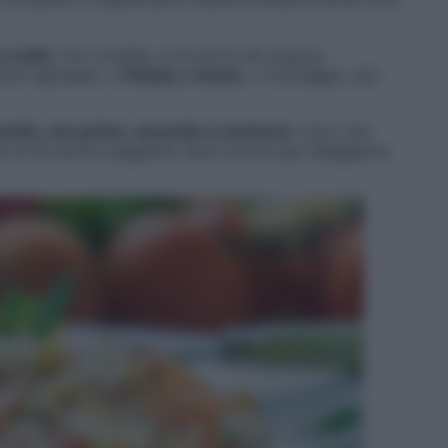
o crude
, non condite, e mi porto da casa gi
umi sgrassati, o
frittata, o tonno
, o formaggio, più
nette, con primo, secondo e contorno
: sono una
 mi ha anche suggerito tanti trucchi per alleggerire