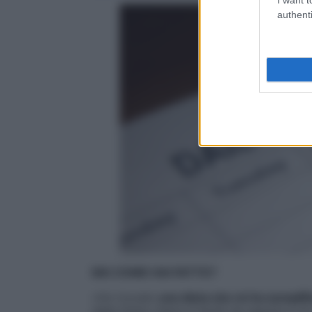
authenti
MA COME HAI FATTO?
«Ho trovato
una dieta che mi ha semplific
della Dieta Libera è facile da seguire e 