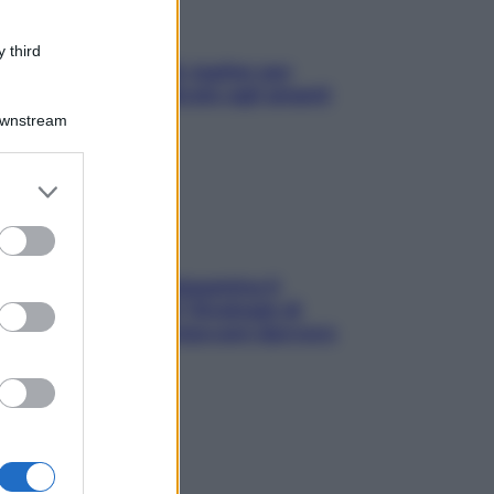
 third
L’oroscopo food di Jupiter per
l’estate 2026 dedicato agli amanti
del cibo
Downstream
er and store
to grant or
ed purposes
La trappola della dopamina ti
segue in spiaggia? Strategie di
digital detox per staccare davvero