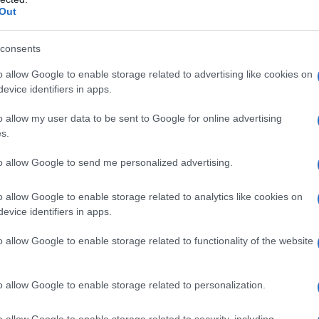
Out
consents
o allow Google to enable storage related to advertising like cookies on
evice identifiers in apps.
o allow my user data to be sent to Google for online advertising
s.
to allow Google to send me personalized advertising.
o allow Google to enable storage related to analytics like cookies on
 segue a soli 15 mesi di differenza. Possiamo
evice identifiers in apps.
uto molto da fare. Ma se aggiungiamo che nel
zione in Radiologia
, mentre vive da sola a
Milano
(il
o allow Google to enable storage related to functionality of the website
seguendo un corso di formazione a Caserta), sembra
e una
dieta
e a perdere in un anno i
10 kg
accumulati
o allow Google to enable storage related to personalization.
o allow Google to enable storage related to security, including