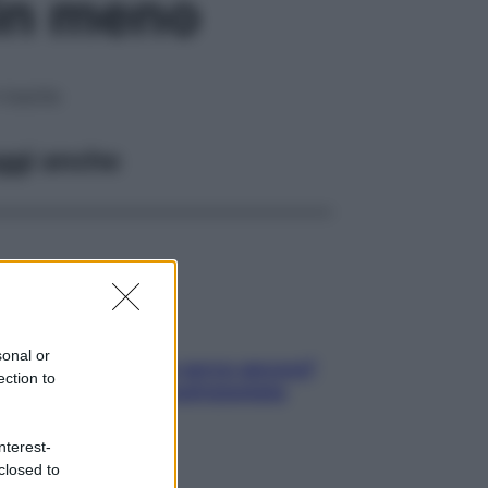
in meno
riuscita
ggi anche
sonal or
Contare le calorie serve ancora?
ection to
La risposta della nutrizionista
nterest-
closed to