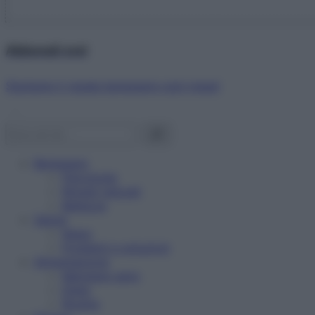
Abbonati ora!
Starbene ti regala benessere ogni mese!
Benessere
Psicologia
Rimedi naturali
Bellezza
Salute
News
Problemi e soluzioni
Alimentazione
Mangiare sano
Diete
Ricette