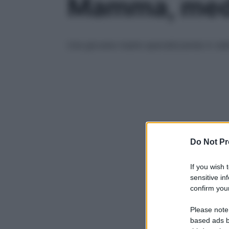
Mamma, medic
Una giovane madre specializzanda in radio
Do Not Pr
If you wish 
sensitive in
confirm your
Please note
based ads b