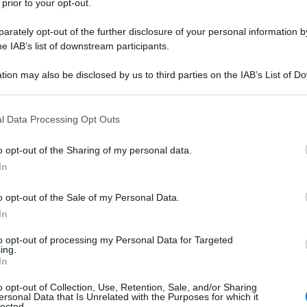
 prior to your opt-out.
rately opt-out of the further disclosure of your personal information by
he IAB’s list of downstream participants.
tion may also be disclosed by us to third parties on the IAB’s List of 
 that may further disclose it to other third parties.
 that this website/app uses one or more Google services and may gath
l Data Processing Opt Outs
ti preferite
including but not limited to your visit or usage behaviour. You may click 
 to Google and its third-party tags to use your data for below specifi
o opt-out of the Sharing of my personal data.
ogle consent section.
In
o opt-out of the Sale of my Personal Data.
In
to opt-out of processing my Personal Data for Targeted
ing.
In
o opt-out of Collection, Use, Retention, Sale, and/or Sharing
ersonal Data that Is Unrelated with the Purposes for which it
lected.