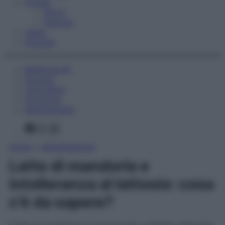
Fitness
Sport
Esercizi
Video
Podcast
Medicina AZ
Farmaci
Calcolatori
Oroscopo
Abbonamenti
Facebook
X
Instagram
Home
»
Alimentazione
Latte di mandorla e
intolleranza al lattosio: cosa
c’è da sapere?