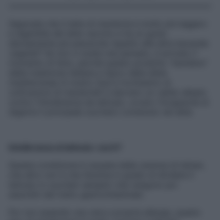
Sapevate che il latte di mandorla è molto più leggero
e digeribile del latte vaccino e ha un gusto
decisamente più piacevole rispetto alle altre bevande
vegetali? Se non ci avete mai pensato, è arrivato il
momento di farlo, perché questo prodotto “bandiera”
della tradizione italiana e tipico della dieta
mediterranea (il nostro Sud è ricchissimo di
coltivazioni di mandorle!) è davvero un valido alleato
contro l’intolleranza da lattosio, ovvero l’incapacità di
digerire il principale zucchero contenuto nel latte.
Intolleranza al lattosio: cos’è?
Questa condizione è causata dalla carenza di lattasi,
che altro non è che l’enzima in grado di dividere il
lattosio in zuccheri semplici che vengono poi
assorbiti dal tratto gastrointestinale.
Pur non essendo una vera e propria allergia, questo