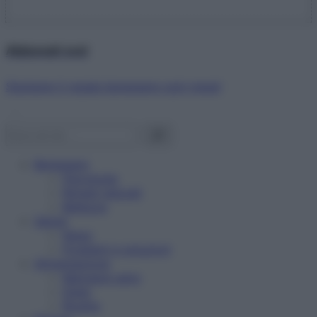
Abbonati ora!
Starbene ti regala benessere ogni mese!
Benessere
Psicologia
Rimedi naturali
Bellezza
Salute
News
Problemi e soluzioni
Alimentazione
Mangiare sano
Diete
Ricette