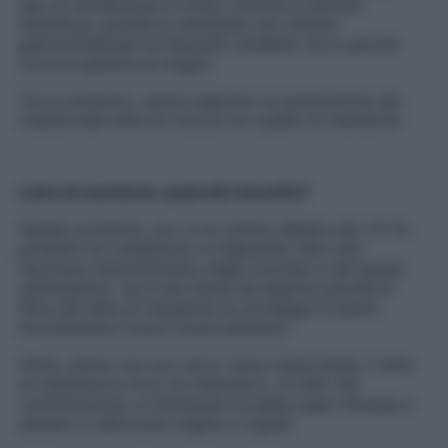
tipo di intolleranza è molto comune e talvolta
fastidiosa, poiché si manifesta con sintomi
gastrointestinali di intensità variabile: ecco perché
occorre gestirla al meglio.
Tra le soluzioni, rientra appunto la sostituzione del
tradizionale latte di mucca con quello di mandorla.
Latte di mandorla: quali altri benefici?
Questo prodotto, poi, è un ottimo alleato per chi ha
problemi di colesterolo e trigliceridi. Non solo
favorisce l’assorbimento degli zuccheri e dei grassi
nell’intestino, ma è più facile da digerire perché la
fibra del latte di mandorla ne protegge le pareti
favorendone il buon funzionamento.
Infine, ultimo ma non certo meno importante, il latte
di mandorla è ricco di vitamina E, A e B2 che
contribuiscono a mantenere la pelle super idratata e
aiutano a rafforzare unghie e capelli.