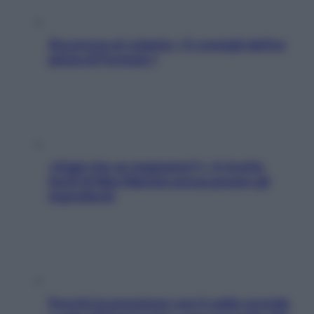
Sicurezza al volante: i 5 consigli dell’ex
pilota di Formula 1
«Oggi che se magnamo?»: 4 ricette
facili di Max Mariola senza pesare gli
ingredienti
Perché la pressione con il caldo scende