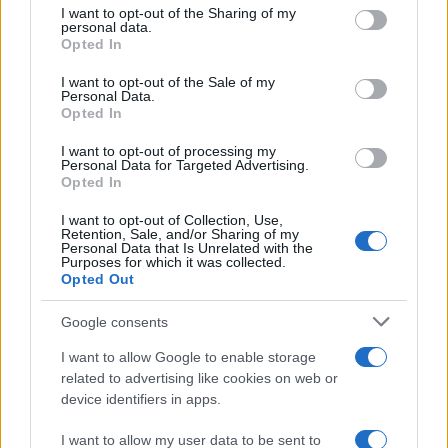
I want to opt-out of the Sharing of my
disclose it to other third parties.
personal data.
Opted In
Please note that this website/app uses one or more Google
services and may gather and store information including but
I want to opt-out of the Sale of my
Personal Data.
not limited to your visit or usage behaviour. You may click to
Opted In
grant or deny consent to Google and its third-party tags to
use your data for below specified purposes in below Google
I want to opt-out of processing my
consent section.
Personal Data for Targeted Advertising.
Opted In
I want to opt-out of Collection, Use,
Retention, Sale, and/or Sharing of my
Personal Data that Is Unrelated with the
Purposes for which it was collected.
Opted Out
Google consents
I want to allow Google to enable storage
related to advertising like cookies on web or
device identifiers in apps.
I want to allow my user data to be sent to