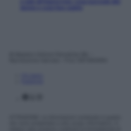
e sale all’improvviso: cosa succede alle
donne e cosa fare subito
© Belpietro Edizioni Periodiche SRL –
Riproduzione riservata – P.Iva 13673600964
Chi siamo
Pubblicità
Facebook
X
Instagram
ATTENZIONE: Le informazioni contenute in questo
sito sono presentate a solo scopo informativo, in
nessun caso possono costituire la formulazione di