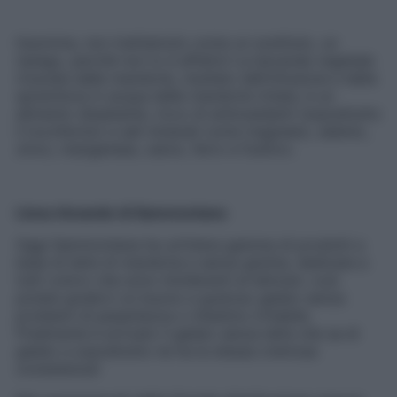
Insomma, non trattiamolo come un sostituto, un
ripiego, perché non lo è affatto! La bevanda vegetale
ricavata dalle mandorle, risultato dell’infusione e della
spremitura in acqua delle mandorle tritate, è un
alimento dissetante, ricco di antiossidanti (soprattutto
il tocoferolo) e sali minerali come magnesio, selenio,
zinco, manganese, calcio, ferro e fosforo.
Linea Amando di Sammontana
Oggi Sammontana ha un’intera gamma di prodotti a
base di latte di mandorla e senza glutine, dedicata a
tutti coloro che sono intolleranti al lattosio: così
potete godervi un buono e gustoso gelato senza
problemi di pesantezza o intestino irritabile.
Finalmente è arrivato il gelato senza latte che sa di
gelato e soprattutto ne ha la stessa cremosa
consistenza!