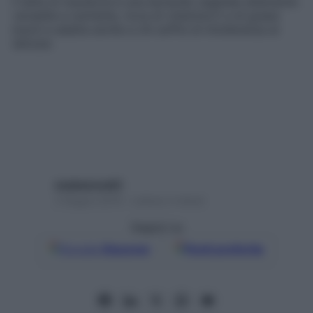
Il latte di mandorla è una bevanda vegetale altamente
versatile e nutriente, ricca di vitamina E e di grassi
buoni e adatta anche a chi soffre di intolleranza al
lattosio
mediamond01
3 Giugno 2019 – Lettura 3 minuti
Seguici su
Google
Discover
Fonti preferite