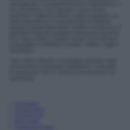
una diagnosi o la prescrizione di un trattamento, e
non intendono e non devono in alcun modo
sostituire il rapporto diretto medico-paziente o la
visita specialistica. Si raccomanda di chiedere
sempre il parere del proprio medico curante e/o di
specialisti riguardo qualsiasi indicazione riportata.
Se si hanno dubbi o quesiti sull’uso di un farmaco
è necessario contattare il proprio medico. Leggi il
Disclaimer »
Tutti i diritti riservati. Le immagini utilizzate negli
articoli sono di proprietà dell’editore o concesse
in licenza per l’uso. È vietata la riproduzione non
autorizzata.
Informativa
Privacy Policy
Cookie Policy
Note Legali
Preferenze Privacy