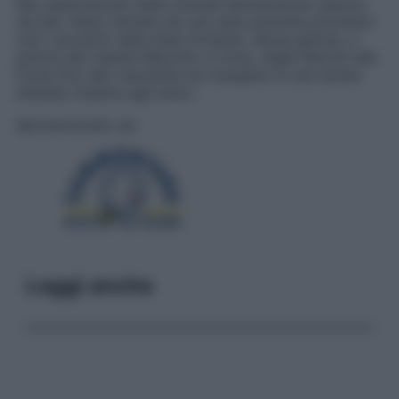
Nei supermercati della Grande distribuzione oppure
nei bar, fatevi tentare da una sana golosità provando
tutti i prodotti della linea Amando, senza glutine, a
partire dai classici Biscotto e Cono, dagli Stecchi alla
frutta fino alle vaschette da mangiare in una serata
d’estate insieme agli amici.
Sponsorizzato da
Leggi anche