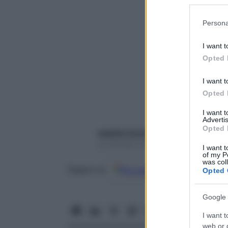
Participants
Please note
Persona
information 
deny consent
I want t
in below Go
Opted 
I want t
Opted 
I want 
Advertis
Opted 
Isabella Colombo
24 Gennaio 2018 – Lettura 2 minuti
I want t
of my P
was col
Google
Discover
Fon
Seguici su
Opted 
Google 
I want t
web or d