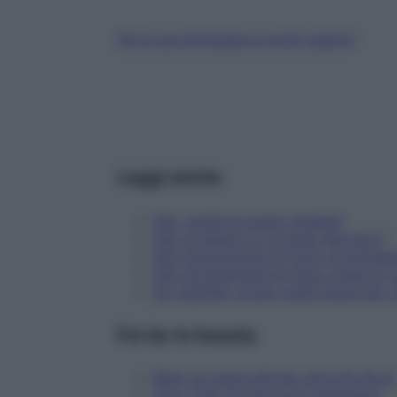
Fai la tua domanda ai nostri esperti
Leggi anche
Olio, guida ai grassi vegetali
Olio di palma: lo conosci davvero?
Olio extravergine di oliva: protegge
Olio extravergine di oliva: presto lo
Oli vegetali: scopri quelli giusti per 
Fai da te beauty
Mani: la crema all'olio oliva fai da te
Viso: l'olio fai da te per illuminarlo