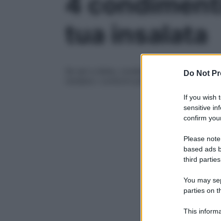
4 condimenti 
tua insalata
Se sei a dieta, condire l’insalata in mod
Do Not Pr
rendere i contorni più appetitosi. In pochi
If you wish 
sensitive in
confirm your
Please note
based ads b
third parties
You may sepa
parties on t
This informa