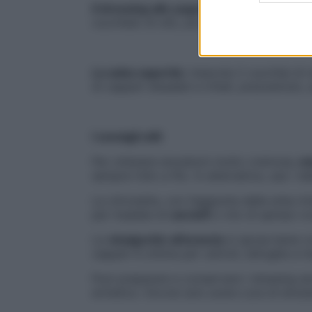
Il dressing allo yogurt:
basta miscelare 10
cucchiaio di olio, poi unisci sale e pepe q.
La salsa saporita:
mescola 2 cucchiai di ol
di capperi dissalati e tritati, prezzemolo,
I consigli utili
Per ottenere emulsioni molto cremose,
mis
sempre l’olio a filo. In alternativa, usa i r
La citronette, con l’aggiunta delle erbe 
per insalate di
carciofi
o mix di spinaci cru
La
vinaigrette all’arancia
si sposa bene co
capperi è ottima per cetrioli, lattughe e i
Puoi preparare e conservare i dressing a
ermetico. Dovrai solo avere cura di emulsio