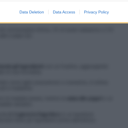
0 ml di
yogurt
con il succo di 1/2 limone e 1
b.
Data Deletion
Data Access
Privacy Policy
io extravergine d’oliva, 1/2 di aceto balsamico e 1/2
 sale e pepe q.b.
cela gli ingredienti
con un frustino, aggiungendo
ebbi di una forchetta.
tritate come aglio prezzemolo e rosmarino, è ottima
di e insalatine.
n le insalate amare, mentre la
salsa allo yogurt
o ai
nsalate semplici.
nche
2-3 giorni in frigorifero
in un barattolo
nare bene gli ingredienti prima dell’utilizzo.