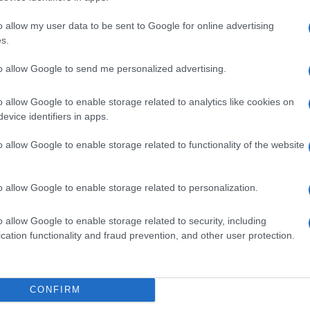
o allow my user data to be sent to Google for online advertising
s.
garanzia per insaporire qualsiasi contorno. Ma se stai
angiare un’insalata condita in modo diverso dal solito
to allow Google to send me personalized advertising.
la nostra biologa nutrizionista
Simona Santini
,
per
o allow Google to enable storage related to analytics like cookies on
a avere a disposizione olio extravergine di oliva,
evice identifiers in apps.
,
succo d’arancia, capperi dissalati e tritati, erbe
per
ottenere ben 4 condimenti diversi
. Guarda qui.
o allow Google to enable storage related to functionality of the website
o allow Google to enable storage related to personalization.
co di limone con 100 ml di olio extravergine
 di 1 a 2). Quindi, aggiungi erbe tritate.
o allow Google to enable storage related to security, including
cation functionality and fraud prevention, and other user protection.
aio d’olio extravergine d’oliva e 1 di
aceto
. Aggiungi
no di senape e qualche goccia di aceto balsamico.
CONFIRM