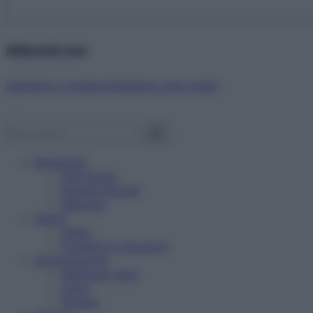
Abbonati ora!
Starbene ti regala benessere ogni mese!
Benessere
Psicologia
Rimedi naturali
Bellezza
Salute
News
Problemi e soluzioni
Alimentazione
Mangiare sano
Diete
Ricette