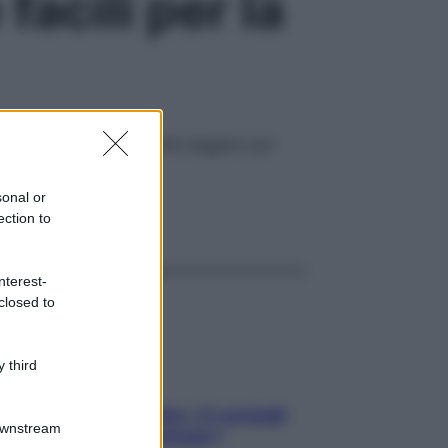
facili per la
 ecco le nostre 4 ricette leggere per
sonal or
ggi anche
ection to
nterest-
closed to
 third
Sicurezza al volante: i 5 consigli
Downstream
dell’ex pilota di Formula 1