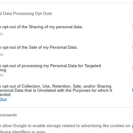
 that may further disclose it to other third parties.
 that this website/app uses one or more Google services and may gath
l Data Processing Opt Outs
including but not limited to your visit or usage behaviour. You may click 
 to Google and its third-party tags to use your data for below specifi
o opt-out of the Sharing of my personal data.
ogle consent section.
In
o opt-out of the Sale of my Personal Data.
In
to opt-out of processing my Personal Data for Targeted
ing.
In
o opt-out of Collection, Use, Retention, Sale, and/or Sharing
ersonal Data that Is Unrelated with the Purposes for which it
lected.
ti preferite
Out
consents
o allow Google to enable storage related to advertising like cookies on
evice identifiers in apps.