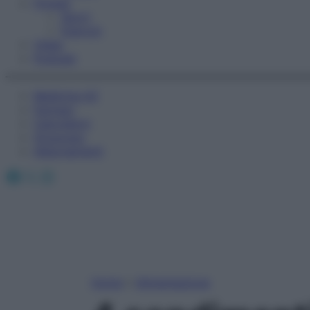
Fitness
Sport
Esercizi
Video
Podcast
Medicina AZ
Farmaci
Calcolatori
Oroscopo
Abbonamenti
Facebook
X
Instagram
Home
»
Alimentazione