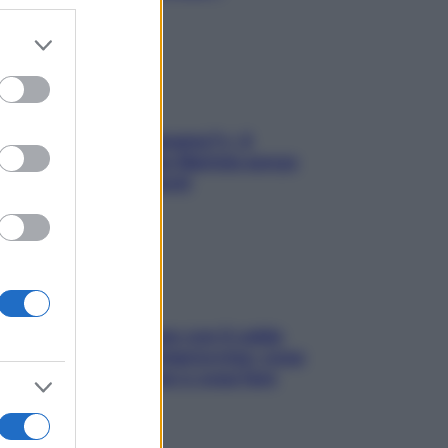
er and store
to grant or
ed purposes
«Oggi che se magnamo?»: 4
ricette facili di Max Mariola senza
pesare gli ingredienti
Perché la pressione con il caldo
scende e sale all’improvviso: cosa
succede alle donne e cosa fare
subito