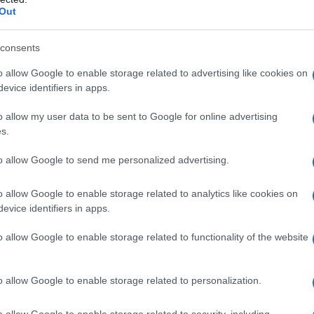
Out
consents
o allow Google to enable storage related to advertising like cookies on
evice identifiers in apps.
o allow my user data to be sent to Google for online advertising
s.
to allow Google to send me personalized advertising.
o allow Google to enable storage related to analytics like cookies on
evice identifiers in apps.
o allow Google to enable storage related to functionality of the website
mportante di un regime alimentare sano ed equilibrato.
o allow Google to enable storage related to personalization.
virtù risulta nettamente superiore rispetto al numero
imento perfetto non esiste
, poiché non esiste un
o allow Google to enable storage related to security, including