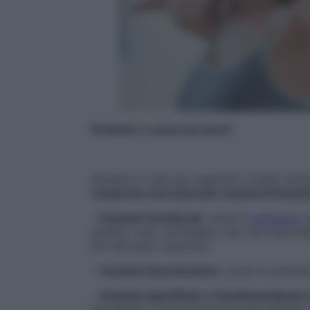
Proteine: a cosa servono?
Presenti in tutti gli organismi viventi non
ricoprono una notevole varietà di funzio
–
funzioni strutturali
, come il
collagene
, 
tendini, cute, cartilagine, etc) nei mammif
6% del peso corporeo;
–
funzioni di protezione
, come la cheratin
–
funzioni specifiche e fondamentali per 
nel sangue, come gli ormoni (ad esempio l’