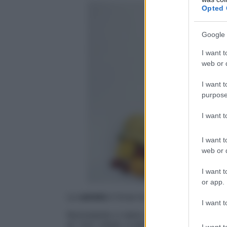
Opted 
Google 
I want t
web or d
I want t
purpose
I want 
I want t
web or d
I want t
or app.
La
varietà
è forse la caratteristica più i
I want t
Nonostante vi siano cibi il cui numero di 
di “vizi”, infatti, è altrettanto vero che l’
al
I want t