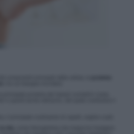
ché componenti principali della cellula, le
proteine
ni
, tra cui bisogna ricordare:
la principale proteina dei tessuti connettivi (ossa,
eri e quindi anche nell’uomo, del quale costituisce il
a, il principale costituente di capelli, unghie e peli;
la vita
, come l’emoglobina che trasporta l’ossigeno
insulina) che regolano tutti i processi metabolici,