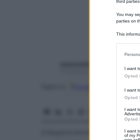
third parties
You may sepa
parties on t
This informa
Participants
Please note
Persona
information 
starbeneeditor6
deny consent
I want t
13 Settembre 2017 – Lettura 3 minuti
in below Go
Opted 
Google
Discover
Fon
Seguici su
I want t
Opted 
I want 
Advertis
Opted 
I want t
di
Margherita Monfroni
of my P
was col