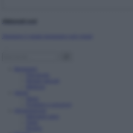
Abbonati ora!
Starbene ti regala benessere ogni mese!
Benessere
Psicologia
Rimedi naturali
Bellezza
Salute
News
Problemi e soluzioni
Alimentazione
Mangiare sano
Diete
Ricette