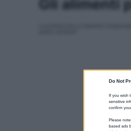
Gli alimenti 
Le proteine sono un elemento indispensabil
questo nutriente?
Do Not Pr
If you wish 
sensitive in
confirm your
Please note
based ads b