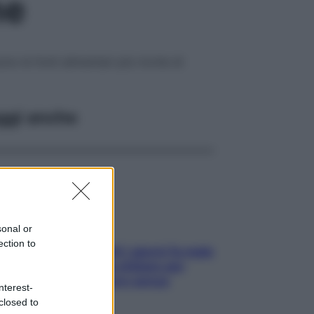
ne
no le fonti alimentari più ricche di
ggi anche
sonal or
ection to
Doccia, lavarsi tutti i giorni fa male
alla pelle? I miti da sfatare per
proteggerla davvero senza
nterest-
stressarla
closed to