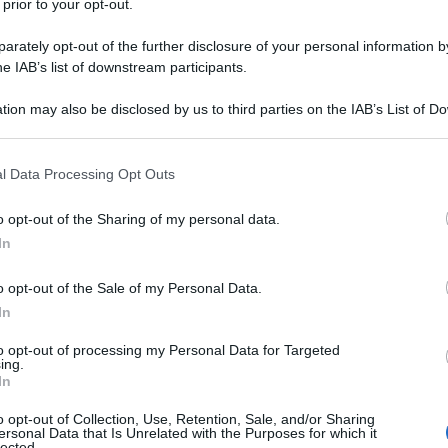
 prior to your opt-out.
rately opt-out of the further disclosure of your personal information by
he IAB’s list of downstream participants.
tion may also be disclosed by us to third parties on the IAB’s List of 
 that may further disclose it to other third parties.
 that this website/app uses one or more Google services and may gath
l Data Processing Opt Outs
including but not limited to your visit or usage behaviour. You may click 
 to Google and its third-party tags to use your data for below specifi
o opt-out of the Sharing of my personal data.
ogle consent section.
In
ti preferite
o opt-out of the Sale of my Personal Data.
In
to opt-out of processing my Personal Data for Targeted
ing.
In
o opt-out of Collection, Use, Retention, Sale, and/or Sharing
ersonal Data that Is Unrelated with the Purposes for which it
lected.