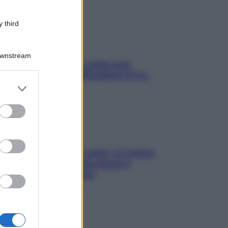
 third
Downstream
Aria condizionata: usala così,
senza rischiare raffreddore & Co.
er and store
to grant or
ed purposes
Mindfulness tra le vette: a Cortina
due giorni lontani da stress e
ansia da smartphone