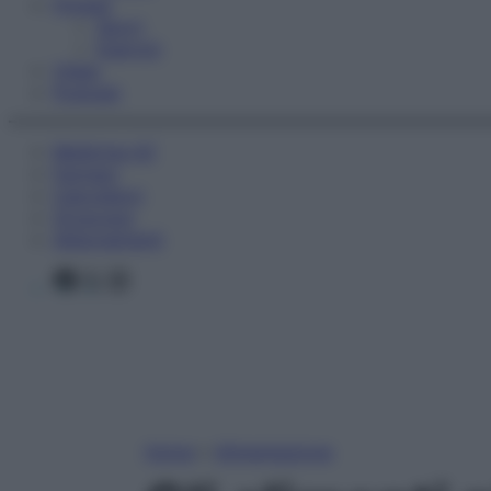
Fitness
Sport
Esercizi
Video
Podcast
Medicina AZ
Farmaci
Calcolatori
Oroscopo
Abbonamenti
Facebook
X
Instagram
Home
»
Alimentazione