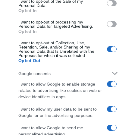
I want to opt-out of the Sale of my
Personal Data.
not limited to your visit or usage behaviour. You may click to
Opted In
grant or deny consent to Google and its third-party tags to
use your data for below specified purposes in below Google
I want to opt-out of processing my
consent section.
Personal Data for Targeted Advertising.
Opted In
I want to opt-out of Collection, Use,
Retention, Sale, and/or Sharing of my
Personal Data that Is Unrelated with the
Purposes for which it was collected.
Opted Out
Google consents
I want to allow Google to enable storage
related to advertising like cookies on web or
device identifiers in apps.
I want to allow my user data to be sent to
Google for online advertising purposes.
I want to allow Google to send me
personalized advertising.