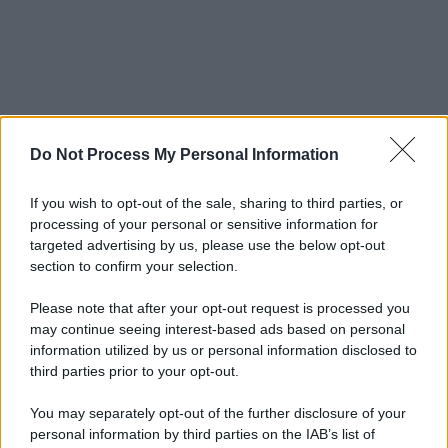
Do Not Process My Personal Information
If you wish to opt-out of the sale, sharing to third parties, or
processing of your personal or sensitive information for
targeted advertising by us, please use the below opt-out
section to confirm your selection.
Please note that after your opt-out request is processed you
may continue seeing interest-based ads based on personal
information utilized by us or personal information disclosed to
third parties prior to your opt-out.
You may separately opt-out of the further disclosure of your
personal information by third parties on the IAB’s list of