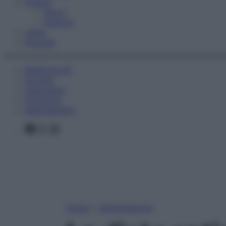
Fitness
Sport
Esercizi
Video
Podcast
Medicina AZ
Farmaci
Calcolatori
Oroscopo
Abbonamenti
Facebook
X
Instagram
Home
»
Alimentazione