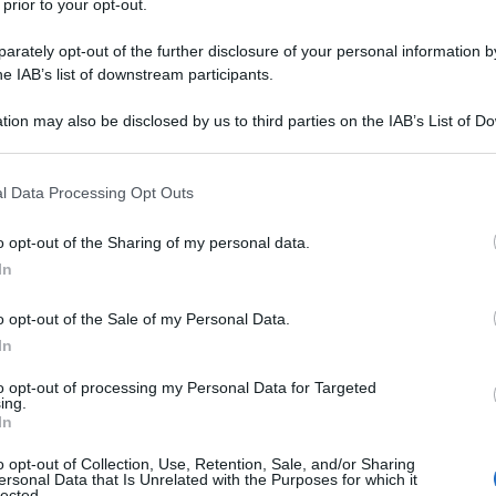
 prior to your opt-out.
rately opt-out of the further disclosure of your personal information by
he IAB’s list of downstream participants.
tion may also be disclosed by us to third parties on the IAB’s List of 
 that may further disclose it to other third parties.
 that this website/app uses one or more Google services and may gath
l Data Processing Opt Outs
including but not limited to your visit or usage behaviour. You may click 
 to Google and its third-party tags to use your data for below specifi
o opt-out of the Sharing of my personal data.
ogle consent section.
In
ti preferite
o opt-out of the Sale of my Personal Data.
In
to opt-out of processing my Personal Data for Targeted
ing.
In
o opt-out of Collection, Use, Retention, Sale, and/or Sharing
ersonal Data that Is Unrelated with the Purposes for which it
lected.