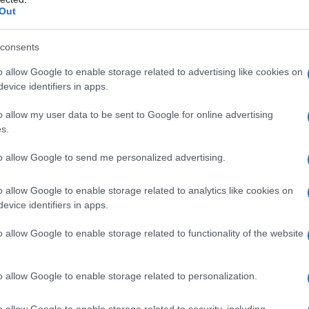
alla nutrizionista
Karen Ansel
ti assicura tutti i
Out
forte e piena di energia.
consents
iare l’ordine dei giorni o scambiare il pranzo con la
: 300 a colazione, 400 a pranzo, 500 a cena e 150
o allow Google to enable storage related to advertising like cookies on
 se il tuo obiettivo non è dimagrire) puoi concederti
evice identifiers in apps.
o allow my user data to be sent to Google for online advertising
s.
to allow Google to send me personalized advertising.
lo e formaggio + 1 frutto.
o allow Google to enable storage related to analytics like cookies on
evice identifiers in apps.
o allow Google to enable storage related to functionality of the website
rdure a volontà con 1 vasetto di yogurt magro e 1
).
o allow Google to enable storage related to personalization.
o allow Google to enable storage related to security, including