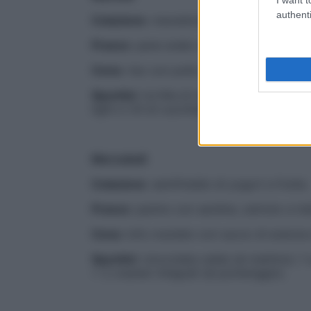
authenti
Colazione
: macedonia di kiwi e arancia.
Pranzo
: pane arabo con ceci al curry.
Cena:
riso con pollo agli anacardi + 2 cl
Spuntini
: tortilla di mais al formaggio (al
light e 1/4 di cucchiaino di miele (al pome
Mercoledì
Colazione
: semifreddo di yogurt e frutta.
Pranzo
: panino con sardine, cetriolo e ind
Cena
: tofu rosolato con succo di arancia 
Spuntini
: cioccolata calda (al mattino);
+ 2 cracker integrali (al pomeriggio).