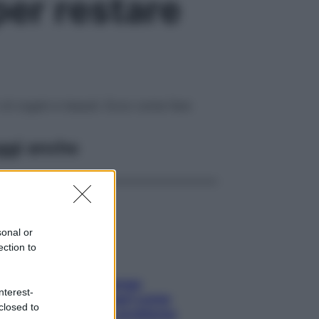
per restare
o di organi e tessuti. Ecco come fare
ggi anche
sonal or
ection to
Capelli spezzati lungo
nterest-
l’attaccatura? Scopri come
closed to
risolvere l’annoso problema