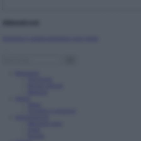
Abbonati ora!
Starbene ti regala benessere ogni mese!
Benessere
Psicologia
Rimedi naturali
Bellezza
Salute
News
Problemi e soluzioni
Alimentazione
Mangiare sano
Diete
Ricette