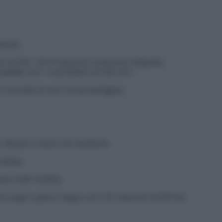
amame.
i mirtilli, 1/4 di tazza di couscous integrale,
 padella con 1 cucchiaino di olio evo.
2 cucchiai di noci (al pomeriggio).
 d’acero e burro di mandorle.
cetta).
e (vedi ricetta).
di yogurt greco magro con 1/2 tazza di mirtilli (al