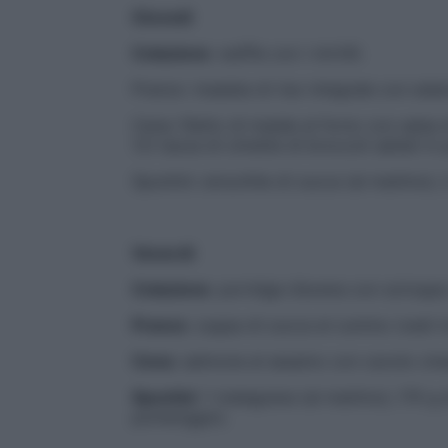
Giovedì
Colazione
: waffle con i mirtilli.
Pranzo: insalata di riso integrale con ed
Cena: filetto di maiale al forno con salsa d
1/2 tazza di cimette di broccoli saltati in
Spuntini: smoothie di zucca (al mattino); 
Venerdì
Colazione
: porridge d’avena con sciroppo
Pranzo
: zuppa di zucca al cumino (vedi ri
Cena
: salmone al sesamo con cavolo cines
Spuntini
: 1 melagrana (al mattino); 170 g 
pomeriggio).