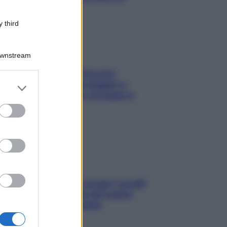
 third
Downstream
Fame dopo cena? Perché
succede e 6 snack leggeri e
er and store
appetitosi che non rovinano il
to grant or
sonno
ed purposes
Non solo Maldive: scopri i coralli
che si nascondono nel nostro
Mediterraneo (e come
proteggerli)