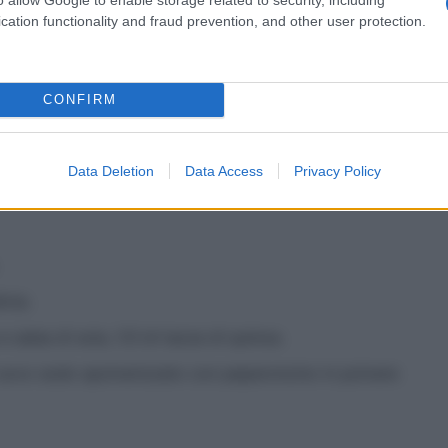
cation functionality and fraud prevention, and other user protection.
ementine.
CONFIRM
 mattino); 3 biscotti integrali con 2 cucchiai di ricotta
riggio).
Data Deletion
Data Access
Privacy Policy
ivia.
e salsa di soia, 1/3 di tazza di quinoa.
 1 uovo sodo spolverizzato con peperoncino in polvere