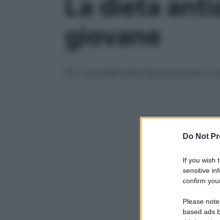
La dieta anti
giovane
Per invecchiare bene bisogna portare in ta
Do Not Pr
If you wish 
sensitive in
confirm your
Please note
based ads b