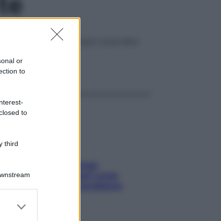
te
itivi e conservanti. Scopri come farlo
sonal or
ggi anche
ection to
nterest-
closed to
 third
Capelli spezzati lungo
l’attaccatura? Scopri come
Downstream
risolvere l’annoso problema
er and store
to grant or