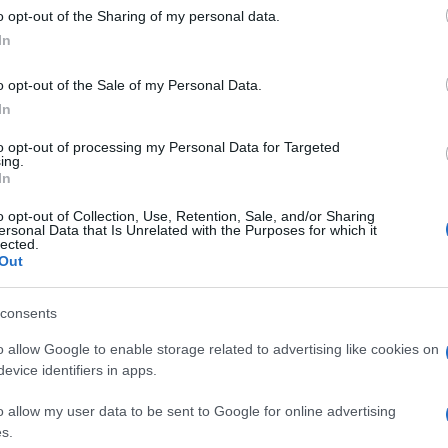
 to Google and its third-party tags to use your data for below specifi
o opt-out of the Sharing of my personal data.
ogle consent section.
In
o opt-out of the Sale of my Personal Data.
In
to opt-out of processing my Personal Data for Targeted
ing.
In
o opt-out of Collection, Use, Retention, Sale, and/or Sharing
ti preferite
ersonal Data that Is Unrelated with the Purposes for which it
lected.
Out
consents
iù usati in cucina, ma di cui spesso non conosciamo
o allow Google to enable storage related to advertising like cookies on
con una ricetta fai da te, è davvero facile. Così sei
evice identifiers in apps.
nza ricorrere ad additivi e
conservanti
.
o allow my user data to be sent to Google for online advertising
on il giusto mix di verdure, è davvero veloce. Il
s.