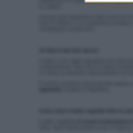
mettere poi in freezer per 12 ore. Quindi 
di cubetti.
Avvolgi ogni quadratino nella carta da forno
tutti in freezer in un contenitore ermetic
contengono conservanti.
Un’idea in più anti-spreco
Il dado è uno degli ingredienti più utilizz
composizione. Farlo da te è allora un’oper
in cucina un alimento senza additivi né co
È inoltre un’ottima soluzione anti-spreco,
appassite
rimaste in frigorifero.
Come usare il dado vegetale fatto in cas
Il dado vegetale
si conserva benissimo in
fatto, dopo 6mesi perde un po’ di sapor