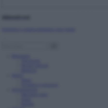
Abbonati ora!
Starbene ti regala benessere ogni mese!
Benessere
Psicologia
Rimedi naturali
Bellezza
Salute
News
Problemi e soluzioni
Alimentazione
Mangiare sano
Diete
Ricette