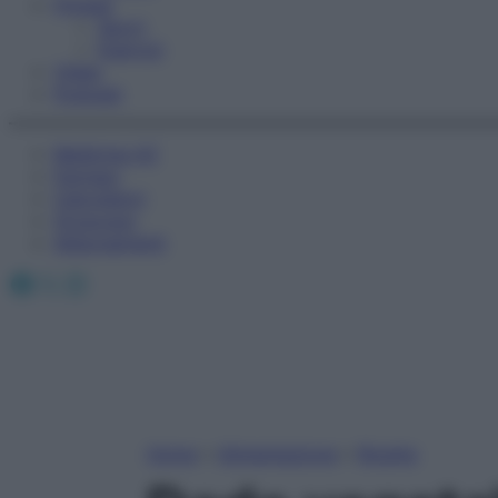
Fitness
Sport
Esercizi
Video
Podcast
Medicina AZ
Farmaci
Calcolatori
Oroscopo
Abbonamenti
Facebook
X
Instagram
Home
»
Alimentazione
»
Ricette