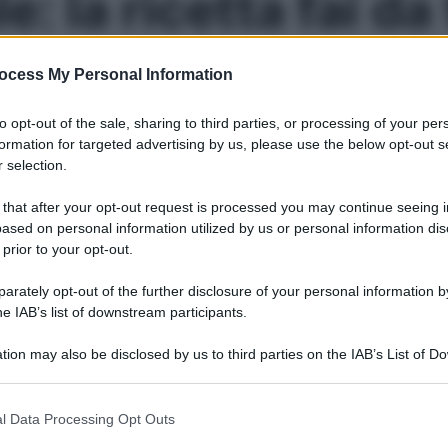
: la ricetta fai da 
ocess My Personal Information
on un mix di verdure, si conserva a lungo ed è privo di add
to opt-out of the sale, sharing to third parties, or processing of your per
Le
formation for targeted advertising by us, please use the below opt-out s
 selection.
 that after your opt-out request is processed you may continue seeing i
ased on personal information utilized by us or personal information dis
 prior to your opt-out.
rately opt-out of the further disclosure of your personal information by
he IAB’s list of downstream participants.
tion may also be disclosed by us to third parties on the IAB’s List of 
 that may further disclose it to other third parties.
 that this website/app uses one or more Google services and may gath
l Data Processing Opt Outs
including but not limited to your visit or usage behaviour. You may click 