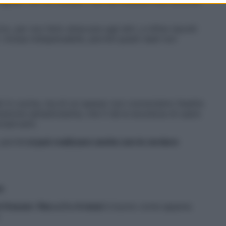
taglialo con un coltello, così da ottenere una dozzina
, per non farlo attaccare agli altri, e infine riponili
o: mossa indispensabile, perché questi dadi non
ati in cucina, ma di cui spesso non conosciamo l’esatta
azione semplicissima, che ti dà la sicurezza di usare
nservanti.
 perché
si può realizzare anche con le verdure
a
 freezer: fino a 3 o 4 mesi
è buono come appena
e.