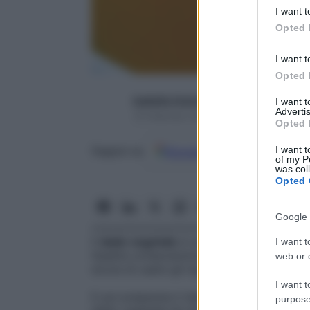
deny consent
I want t
in below Go
Opted 
I want t
Opted 
Isabella Colombo
I want 
Advertis
19 Febbraio 2025 – Lettura 3 minuti
Opted 
I want t
Google
Discover
Fon
Seguici su
of my P
was col
Opted 
Google 
Il
dado vegetale
è uno degli ingredienti p
I want t
l’esatta composizione. Prepararlo in casa, 
web or d
sicura di usare gli ingredienti migliori, se
I want t
E poi preparare il dado vegetale in casa, c
purpose