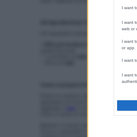
dado vegetale fai da te si conserva anch
I want 
Gli ingredienti per il dado vegetale fai da
I want t
web or d
Gli ingredienti necessari sono:
I want t
– 500 g di verdure miste
(per esempio 1 
or app.
patata piccola)
– 1 cucchiaio di
olio extravergine d’oliva
I want t
– 150 g di
sale
I want t
authenti
Come si prepara il dado vegetale fai da t
Pulisci le verdure, tagliale a dadini e metti
appassire sul fuoco per circa 10 minuti, 
aggiungi il
sale
e continua a cuocere per al
mixer e versa di nuovo in padella per far
Bastano 5 minuti, sempre mescolando. Ver
forno e, aiutandoti con un cucchiaio, for