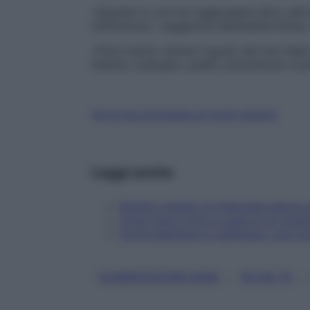
«Quando lo usi non aggiungere altro sale a
sufficienza», suggerisce Benedetta Rossi
«Puoi inoltre variare il gusto dei tuoi da
bietole, scalogno, piselli, prezzemolo e 
Fai la tua domanda ai nostri esperti
Leggi anche
Ricette vegane: la maionese senza 
Come fare il tofu in casa e tre ricet
Come abbinare lo zafferano: una ric
, 
, 
ALIMENTAZIONE SANA
FAI DA TE