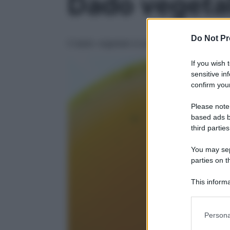
Dado vegetale
Do Not Pr
Il dado vegetale si prepara velocemente c
If you wish 
sensitive in
confirm your
Please note
based ads b
third parties
You may sepa
parties on t
This informa
Participants
Please note
Persona
information 