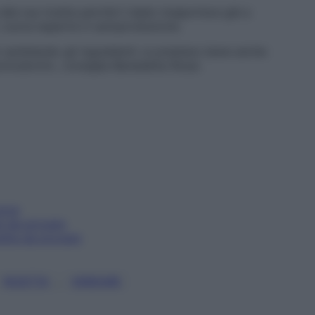
lla tua ricetta perché il dado insaporisce già a
, cuoca esperta in autoproduzione.
di cambiando gli ingredienti: si prestano bene anche
pomodorini», consiglia Benedetta Rossi.
uova
te da provare
etta da provare
, 
RICETTA
VERDURE