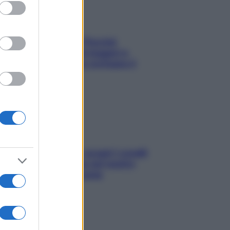
ed purposes
Fame dopo cena? Perché
succede e 6 snack leggeri e
appetitosi che non rovinano il
sonno
Non solo Maldive: scopri i coralli
che si nascondono nel nostro
Mediterraneo (e come
proteggerli)