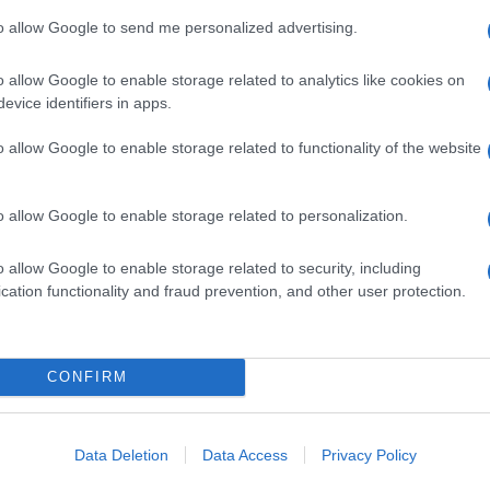
e a lungo. Ecco come fare.
to allow Google to send me personalized advertising.
 te
o allow Google to enable storage related to analytics like cookies on
evice identifiers in apps.
o allow Google to enable storage related to functionality of the website
zucchina, 1 gambo di
sedano
, 1/2 cipolla, 2
carote
, 1
o allow Google to enable storage related to personalization.
o allow Google to enable storage related to security, including
cation functionality and fraud prevention, and other user protection.
e
le in padella insieme all’olio extravergine d’oliva. Falle
mescolando con un cucchiaio di legno. Quindi
CONFIRM
tri 10 minuti. A questo punto frulla tutto con il
e asciugare bene.
sa quindi l’intero composto su un foglio di carta da
Data Deletion
Data Access
Privacy Policy
ma un panetto rettangolare di circa 3 cm di altezza da