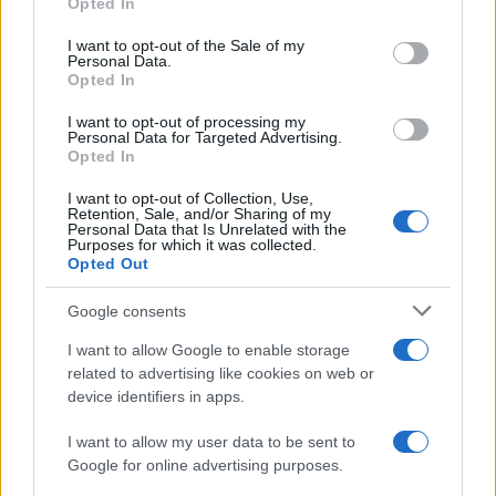
Opted In
Please note that this website/app uses one or more Google
services and may gather and store information including but
I want to opt-out of the Sale of my
Personal Data.
not limited to your visit or usage behaviour. You may click to
Opted In
grant or deny consent to Google and its third-party tags to
use your data for below specified purposes in below Google
I want to opt-out of processing my
consent section.
Personal Data for Targeted Advertising.
Opted In
I want to opt-out of Collection, Use,
Retention, Sale, and/or Sharing of my
Personal Data that Is Unrelated with the
Purposes for which it was collected.
Opted Out
Google consents
I want to allow Google to enable storage
related to advertising like cookies on web or
device identifiers in apps.
I want to allow my user data to be sent to
Google for online advertising purposes.