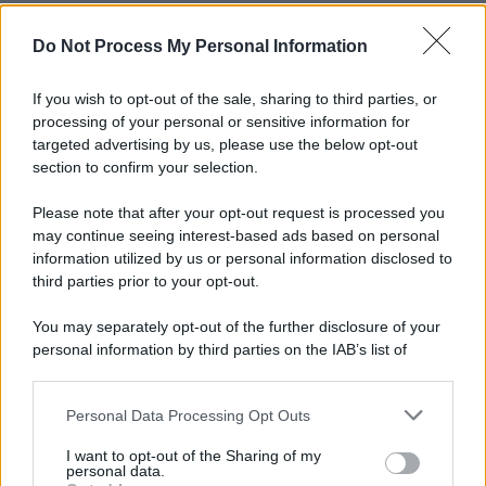
Do Not Process My Personal Information
If you wish to opt-out of the sale, sharing to third parties, or
processing of your personal or sensitive information for
targeted advertising by us, please use the below opt-out
section to confirm your selection.
Please note that after your opt-out request is processed you
may continue seeing interest-based ads based on personal
information utilized by us or personal information disclosed to
third parties prior to your opt-out.
You may separately opt-out of the further disclosure of your
personal information by third parties on the IAB’s list of
downstream participants.
Personal Data Processing Opt Outs
This information may also be disclosed by us to third parties
on the IAB’s List of Downstream Participants that may further
I want to opt-out of the Sharing of my
disclose it to other third parties.
personal data.