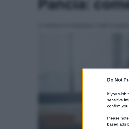
Pancia: come 
La tensione fa impennare i livelli di ques
Do Not Pr
If you wish 
sensitive in
confirm your
Please note
based ads b