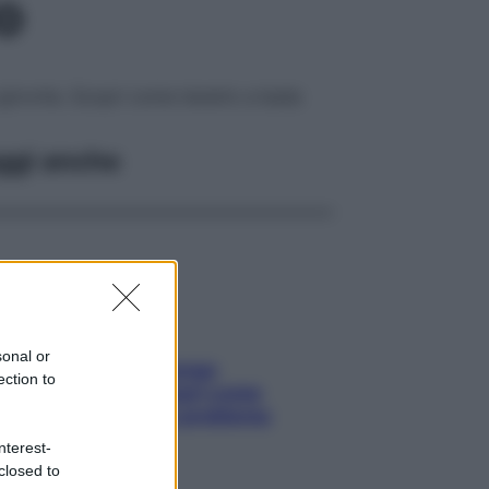
o
l girovita. Scopri come tenerlo a bada
ggi anche
sonal or
Capelli spezzati lungo
ection to
l’attaccatura? Scopri come
risolvere l’annoso problema
nterest-
closed to