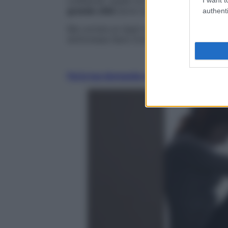
collaterali, quello di favorire la comparsa
grande città
dove rumori e aria inquinata 
authenti
Ma correre ai ripari si può. Iniziando a c
dottoressa Sara Cordara, nutrizionista.
Fai la tua domanda ai nostri esperti