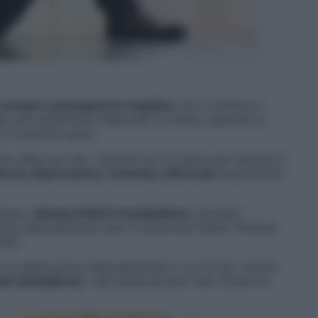
n ha sempre conseguenze negative
. Se si verifica in
e, può addirittura migliorare la nostra capacità di
rci a perdere peso.
 della tua vita, i benefici se ne vanno per lasciare il
ezza, depressione, insonnia, chili in più
(soprattutto
cesso,
stimola infatti il metabolismo
, facendo
llo della glicemia sale e il pancreas libera l’insulina
assi.
 la diminuzione della glicemia) in un circolo vizioso
ati sull’addome
». Ma qualcosa puoi fare. Scopri le