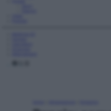
Fitness
Sport
Esercizi
Video
Podcast
Medicina AZ
Farmaci
Calcolatori
Oroscopo
Abbonamenti
Facebook
X
Instagram
Home
»
Alimentazione
»
Dimagrire