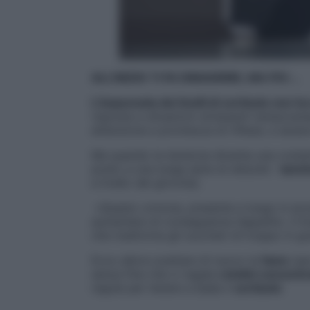
ALL’INIZIO TI FA DIMAGRIRE, MA POI …
L’impennata dei livelli di cortisolo no
risposta a situazioni stressanti temporane
attenzione e prontezza di riflessi, e aiuta
Ma quando la tensione diventa una costante
posto a una lunga serie di disturbi:
tanch
a livello del girovita).
«Questo ormone, presente a lungo in ec
aumentare di conseguenza l’appetito. Il live
che trasforma gli zuccheri di troppo in gr
Ecco allora scattare di nuovo la
fame
(per
senza fine che ci regala
rotolini concentr
regole per tenere a bada il
cortisolo
.