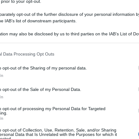
 prior to your opt-out.
rately opt-out of the further disclosure of your personal information by
he IAB’s list of downstream participants.
tion may also be disclosed by us to third parties on the IAB’s List of 
 that may further disclose it to other third parties.
 that this website/app uses one or more Google services and may gath
l Data Processing Opt Outs
including but not limited to your visit or usage behaviour. You may click 
 to Google and its third-party tags to use your data for below specifi
o opt-out of the Sharing of my personal data.
ti preferite
ogle consent section.
In
o opt-out of the Sale of my Personal Data.
In
to opt-out of processing my Personal Data for Targeted
ing.
In
o opt-out of Collection, Use, Retention, Sale, and/or Sharing
ersonal Data that Is Unrelated with the Purposes for which it
lected.