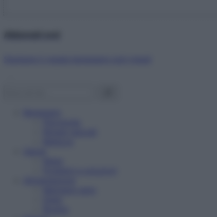
Abbonati ora!
Starbene ti regala benessere ogni mese!
Benessere
Psicologia
Rimedi naturali
Bellezza
Salute
News
Problemi e soluzioni
Alimentazione
Mangiare sano
Diete
Ricette