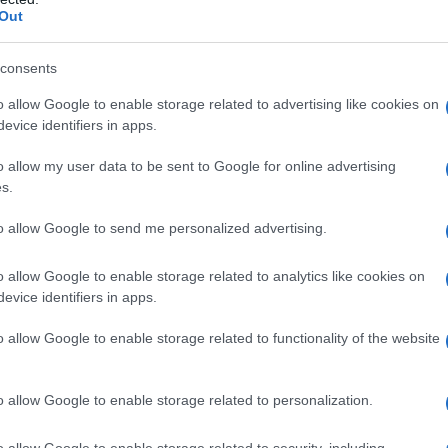
Out
consents
o allow Google to enable storage related to advertising like cookies on
evice identifiers in apps.
o allow my user data to be sent to Google for online advertising
s.
to allow Google to send me personalized advertising.
o allow Google to enable storage related to analytics like cookies on
evice identifiers in apps.
babilità di
ingrassare
. E non solo perché cerchi di
o allow Google to enable storage related to functionality of the website
 realizzato dal Karolinska Institutet svedese e dal
periodi di
superlavoro
il nostro organismo tende a
lo
.
o allow Google to enable storage related to personalization.
, questa sostanza avrebbe, tra i tanti effetti
o allow Google to enable storage related to security, including