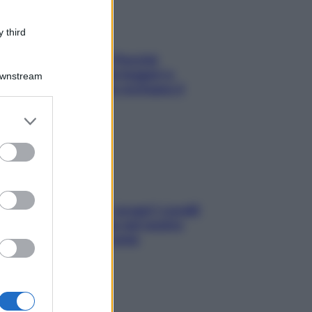
 third
Fame dopo cena? Perché
succede e 6 snack leggeri e
Downstream
appetitosi che non rovinano il
sonno
er and store
to grant or
ed purposes
Non solo Maldive: scopri i coralli
che si nascondono nel nostro
Mediterraneo (e come
proteggerli)