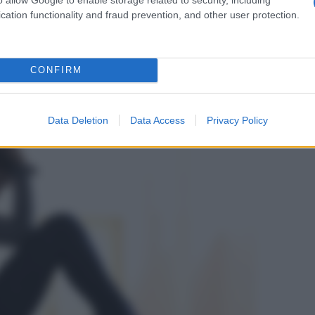
 della
pancetta
. E ciò vale soprattutto se vivi in una
non fanno che aumentare i tuoi livelli di
nervosismo
.
cation functionality and fraud prevention, and other user protection.
ambiare le nostre
abitudini a tavola
con i consigli della
CONFIRM
Data Deletion
Data Access
Privacy Policy