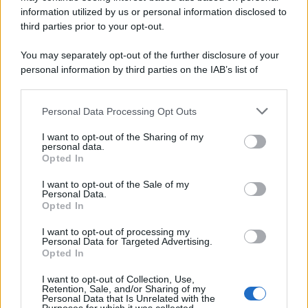
information utilized by us or personal information disclosed to
third parties prior to your opt-out.
You may separately opt-out of the further disclosure of your
personal information by third parties on the IAB’s list of
downstream participants.
Personal Data Processing Opt Outs
This information may also be disclosed by us to third parties
on the IAB’s List of Downstream Participants that may further
I want to opt-out of the Sharing of my
disclose it to other third parties.
personal data.
Opted In
Please note that this website/app uses one or more Google
services and may gather and store information including but
I want to opt-out of the Sale of my
Personal Data.
not limited to your visit or usage behaviour. You may click to
Opted In
grant or deny consent to Google and its third-party tags to
use your data for below specified purposes in below Google
I want to opt-out of processing my
consent section.
Personal Data for Targeted Advertising.
Opted In
I want to opt-out of Collection, Use,
Retention, Sale, and/or Sharing of my
Personal Data that Is Unrelated with the