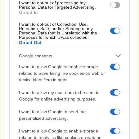
I want to opt-out of processing my
consent section.
Personal Data for Targeted Advertising.
Opted In
I want to opt-out of Collection, Use,
Retention, Sale, and/or Sharing of my
Personal Data that Is Unrelated with the
Purposes for which it was collected.
Opted Out
Google consents
I want to allow Google to enable storage
related to advertising like cookies on web or
device identifiers in apps.
I want to allow my user data to be sent to
Google for online advertising purposes.
I want to allow Google to send me
personalized advertising.
I want to allow Google to enable storage
related to analytics like cookies on web or