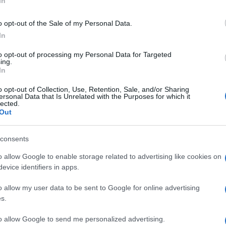
In
o opt-out of the Sale of my Personal Data.
In
to opt-out of processing my Personal Data for Targeted
ing.
In
o opt-out of Collection, Use, Retention, Sale, and/or Sharing
ersonal Data that Is Unrelated with the Purposes for which it
lected.
Out
consents
ti preferite
o allow Google to enable storage related to advertising like cookies on
evice identifiers in apps.
o allow my user data to be sent to Google for online advertising
s.
agliando” tutto naturale e mettere a punto il tuo
to allow Google to send me personalized advertising.