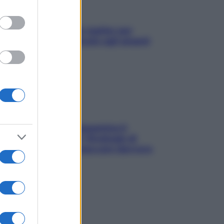
L’oroscopo food di Jupiter per
l’estate 2026 dedicato agli amanti
del cibo
La trappola della dopamina ti
segue in spiaggia? Strategie di
digital detox per staccare davvero