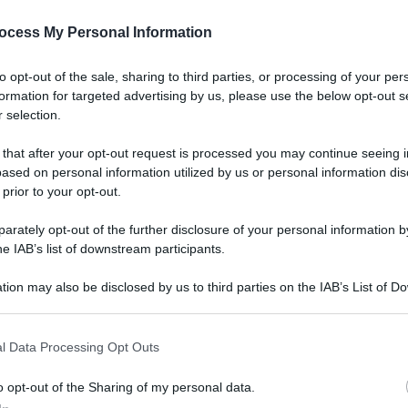
, il supercibo per 
ocess My Personal Information
regalano un effetto detox. Scopri la ricetta per depurarti
to opt-out of the sale, sharing to third parties, or processing of your per
formation for targeted advertising by us, please use the below opt-out s
 selection.
Le
 that after your opt-out request is processed you may continue seeing i
ased on personal information utilized by us or personal information dis
 prior to your opt-out.
rately opt-out of the further disclosure of your personal information by
he IAB’s list of downstream participants.
tion may also be disclosed by us to third parties on the IAB’s List of 
 that may further disclose it to other third parties.
 that this website/app uses one or more Google services and may gath
l Data Processing Opt Outs
including but not limited to your visit or usage behaviour. You may click 
 to Google and its third-party tags to use your data for below specifi
o opt-out of the Sharing of my personal data.
ogle consent section.