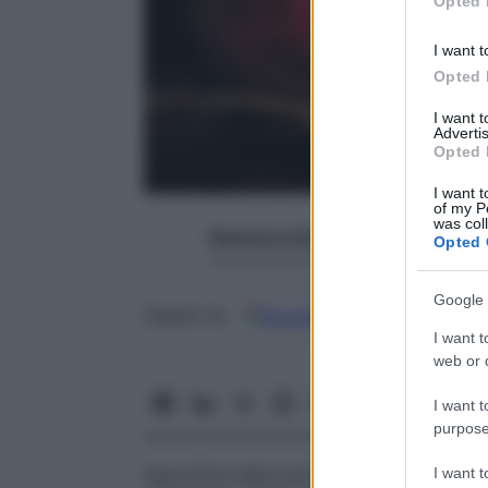
Opted 
I want t
Opted 
I want 
Advertis
Opted 
I want t
of my P
was col
Redazione Starbene
Opted 
28 Aprile 2016 – Lettura 3 minuti
Google 
Google
Discover
Fon
Seguici su
I want t
web or d
I want t
purpose
Approfitta della primavera per farti un “t
I want 