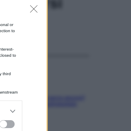
depurarsi
sonal or
ection to
ggi anche
nterest-
closed to
 third
Downstream
Contare le calorie serve ancora?
La risposta della nutrizionista
er and store
to grant or
ed purposes