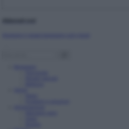
Abbonati ora!
Starbene ti regala benessere ogni mese!
Benessere
Psicologia
Rimedi naturali
Bellezza
Salute
News
Problemi e soluzioni
Alimentazione
Mangiare sano
Diete
Ricette