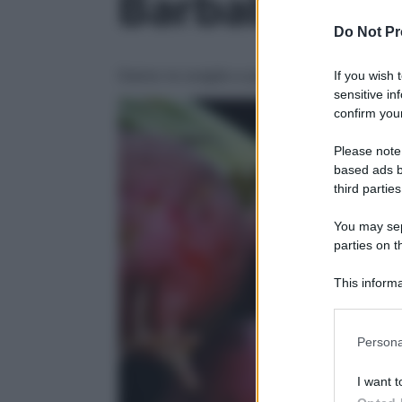
Barbabietole
Do Not Pr
Danno la sveglia a pancreas e fegato e ti 
If you wish 
sensitive in
confirm your
Please note
based ads b
third parties
You may sepa
parties on t
This informa
Participants
Please note
Persona
information 
deny consent
I want t
in below Go