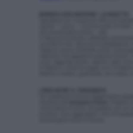
BORSCH CON CROSTINI – LA RICETTA
Ingredienti per 4 persone
: 800 g di barba
cipolla – 1 porro – 1,5 dl di aceto di mele
olio extravergine d’oliva – sale
1) Sbuccia la cipolla e affettala sottilmen
cucchiai di olio. Sbuccia le barbabietole, t
Taglia la verza a listarelle sottili, sciacqu
mescola e fai appassire qualche minuto. C
circa. Aggiungi l’aceto, regola il sale e fa
2) Riduci a crema la zuppa con il frullator
fettine e tostato, guarnendo, se ti piace, 
L’IDEA IN PIÙ: IL TARASSACO
Per equilibrare l’azione leggermente lassa
drenante del
tarassaco fresco
. Prepara u
come dente di leone, da gustare con un 
proteico. Puoi aggiungere i fiori di tarass
extravergine d’oliva e limone.