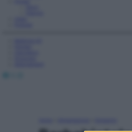
Fitness
Sport
Esercizi
Video
Podcast
Medicina AZ
Farmaci
Calcolatori
Oroscopo
Abbonamenti
Facebook
X
Instagram
Home
»
Alimentazione
»
Dimagrire