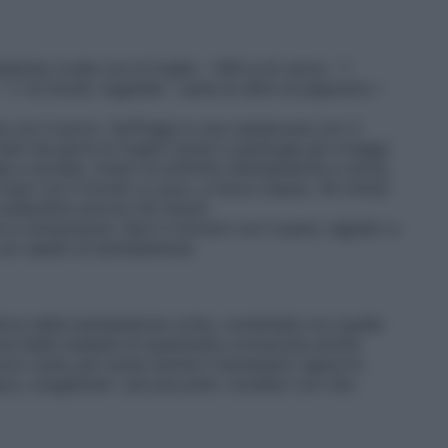
bietole crude con le foglie – 400 g di verza – 1
 – 1 l di brodo vegetale – pane ai semi di papavero –
te con il porro. Soffriggi in una casseruola con 2
ieni da parte le foglie (cime) e grattugia gli ortaggi.
ale e scolale. Unisci al soffritto barbabietole e verza,
opri con il brodo e cuoci, a fuoco basso, 30 minuti
i sobbollire ancora 30 minuti.
e a immersione. Servi il borsch con il pane, tagliato a
con dadini di barbabietola.
tiva della barbabietola cotta, combinala con quella
na bella insalata di quest’erba conosciuta anche
uovo sodo per avere anche il necessario apporto
aco, scegliendo i più piccolini: condisci con olio