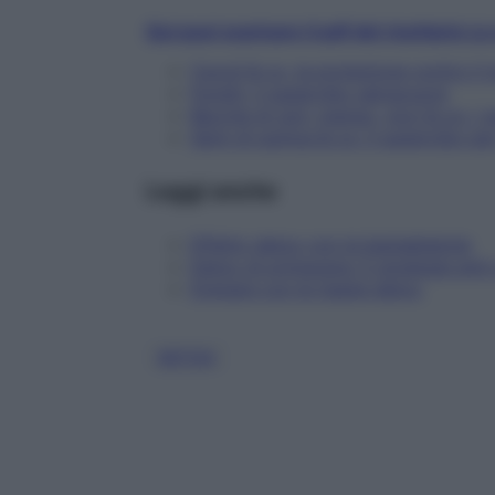
Qui puoi scaricare il pdf del ricettario
La 
Cavoli & co, la protezione contro il
Funghi, il supercibo salvacuore
Bacche di goji, mango, noci & co: i s
Semi di quinoa & co: il supercibo per
Leggi anche
Effetto detox con la barbabietola
Detox di primavera: 5 strategie anti
Drenare con le tisane detox
DETOX