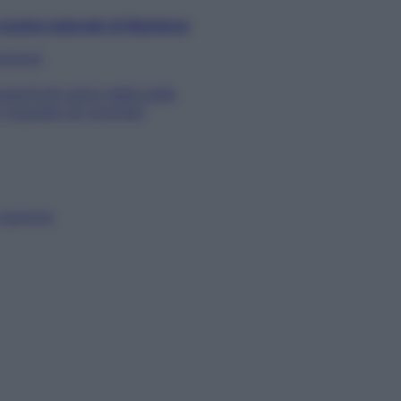
cucina naturale di Starbene
 tumore
uperfrutti amici della pelle
 regolare gli zuccheri
-zavorra