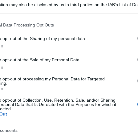
tion may also be disclosed by us to third parties on the IAB’s List of 
 that may further disclose it to other third parties.
 that this website/app uses one or more Google services and may gath
l Data Processing Opt Outs
including but not limited to your visit or usage behaviour. You may click 
 to Google and its third-party tags to use your data for below specifi
o opt-out of the Sharing of my personal data.
ogle consent section.
In
o opt-out of the Sale of my Personal Data.
In
ti preferite
to opt-out of processing my Personal Data for Targeted
ing.
In
o opt-out of Collection, Use, Retention, Sale, and/or Sharing
ersonal Data that Is Unrelated with the Purposes for which it
lected.
Out
consents