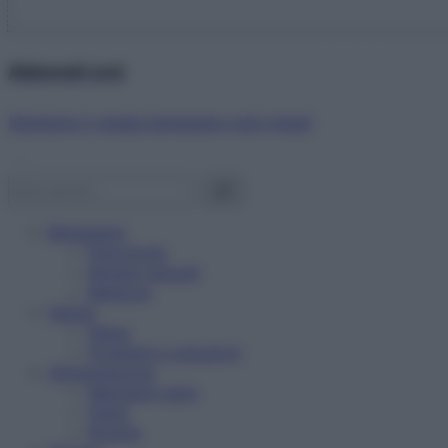
Abbonati ora!
Starbene ti regala benessere ogni mese!
Benessere
Psicologia
Rimedi naturali
Bellezza
Salute
News
Problemi e soluzioni
Alimentazione
Mangiare sano
Diete
Ricette