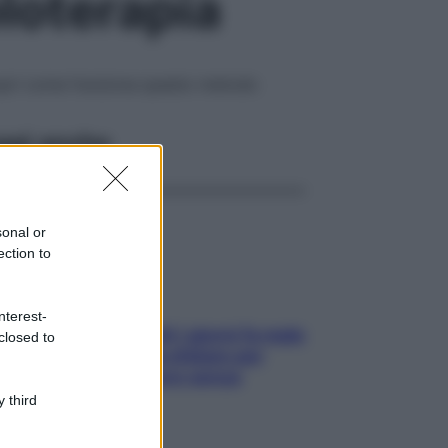
oloterapia
 Scopri come funziona questo metodo
ggi anche
sonal or
ection to
nterest-
Doccia, lavarsi tutti i giorni fa male
closed to
alla pelle? I miti da sfatare per
proteggerla davvero senza
stressarla
 third