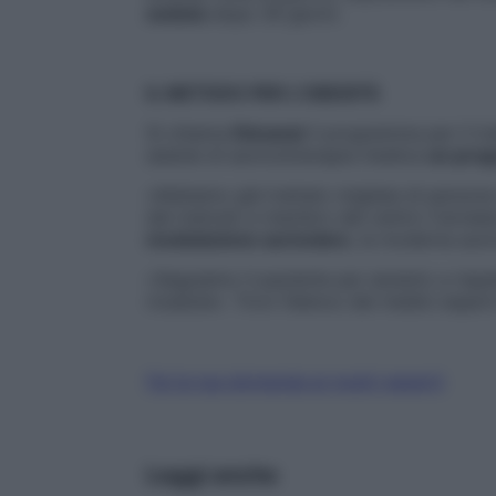
seduta
dopo 30 giorni.
IL METODO PER L’OBESITÀ
Si chiama
Dimanat
il programma per il tra
sedute di auricoloterapia medica
un prog
«Abbiamo già trattato migliaia di person
del metodo e membro del centro Cernatec 
modulazione auricolare
, la moderna auri
«Seguiamo il paziente per aiutarlo a rispe
ricadute». Trovi l’elenco dei medici esper
Fai la tua domanda ai nostri esperti
Leggi anche