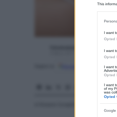
This informa
Participants
Please note
Persona
information 
deny consent
I want t
in below Go
Opted 
francescapapa07
I want t
9 Marzo 2017 – Lettura 3 minuti
Opted 
Google
Discover
Fon
Seguici su
I want 
Advertis
Opted 
I want t
of my P
was col
Opted 
di Rossana Cavaglieri
Google 