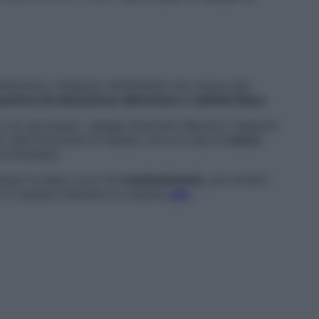
ttamento integrato dell’obesità che unisce alle
ramma di educazione alimentare e attività fisica
.
e con successo», spiega Giancarlo Bazzoni, ideatore
dell’Università di Sassari, dove è nata la
neuro
coloterapia.
ttare la dieta e poi nel
mantenimento
, per evitare
ti in questa metodica su questo
sito
.