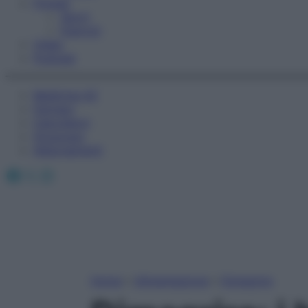
Fitness
Sport
Esercizi
Video
Podcast
Medicina AZ
Farmaci
Calcolatori
Oroscopo
Abbonamenti
Facebook
X
Instagram
Home
»
Alimentazione
»
Dimagrire