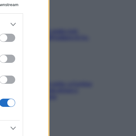
Downstream
er and store
to grant or
Aria condizionata: usala così,
ed purposes
senza rischiare raffreddore & Co.
Mindfulness tra le vette: a Cortina
due giorni lontani da stress e
ansia da smartphone