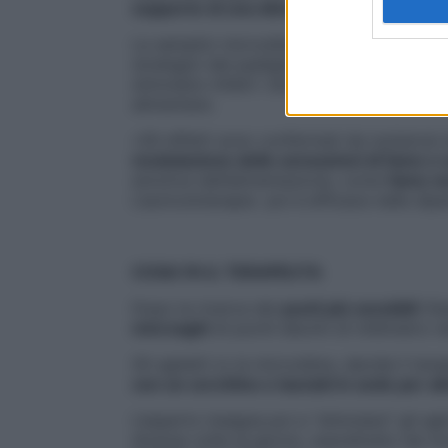
supporto di una dieta dimagrante
.
Le semplici microsfere metalliche o gli
ag
strategici del padiglione auricolare (il pri
stimolano infatti i diversi meccanismi lega
alimentare.
«Gli effetti sono confermati da numerosi s
modulazione delle sensazioni di fame e 
emotive dell’alimentazione, come
fame ne
L’auricoloterapia poi è efficace nelle di
COSA FA IL TERAPEUTA
Dopo la ricerca dei
punti più sensibili
(fa
microaghi
di pochi decimi di millimetro ne
Gli aghetti (o le microsfere, decide il ter
con un cerottino e lasciati in sede per
L’esperto insegna poi a “stimolare” gli ag
diverse volte al giorno, soprattutto nei mo