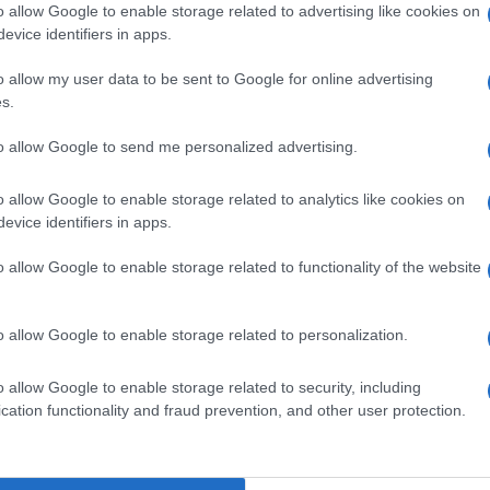
o allow Google to enable storage related to advertising like cookies on
ficace nel sostenerti durante una
dieta dimagrante
evice identifiers in apps.
untura auricolare
, o auricoloterapia.
o allow my user data to be sent to Google for online advertising
 medico francese
Paul Nogier
, questa tecnica oggi ha
s.
 acquisizioni scientifiche, e ti può aiutare sia se hai
pria
obesità
.
to allow Google to send me personalized advertising.
o allow Google to enable storage related to analytics like cookies on
evice identifiers in apps.
hio rispecchia in miniatura l’intero organismo
, ma
e moderne conoscenze della neuromodulazione
o allow Google to enable storage related to functionality of the website
iero.
 passano importanti nervi cranici
, in particolare il
o allow Google to enable storage related to personalization.
ersi disturbi», Giancarlo Bazzoni, medico esperto di
o allow Google to enable storage related to security, including
cation functionality and fraud prevention, and other user protection.
 conferma come
il metodo attualmente più valido a