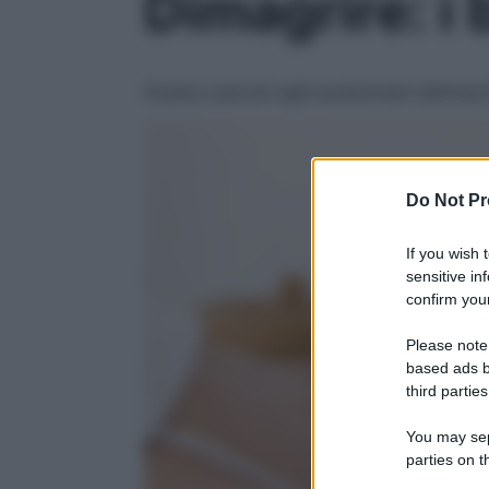
Dimagrire: i 
Grazie a piccoli aghi posizionati nell’or
Do Not Pr
If you wish 
sensitive in
confirm your
Please note
based ads b
third parties
You may sepa
parties on t