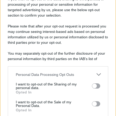
processing of your personal or sensitive information for
targeted advertising by us, please use the below opt-out
section to confirm your selection.
Please note that after your opt-out request is processed you
may continue seeing interest-based ads based on personal
information utilized by us or personal information disclosed to
third parties prior to your opt-out.
You may separately opt-out of the further disclosure of your
personal information by third parties on the IAB’s list of
downstream participants.
Personal Data Processing Opt Outs
This information may also be disclosed by us to third parties
on the IAB’s List of Downstream Participants that may further
I want to opt-out of the Sharing of my
disclose it to other third parties.
personal data.
Opted In
Please note that this website/app uses one or more Google
services and may gather and store information including but
I want to opt-out of the Sale of my
Personal Data.
not limited to your visit or usage behaviour. You may click to
Opted In
grant or deny consent to Google and its third-party tags to