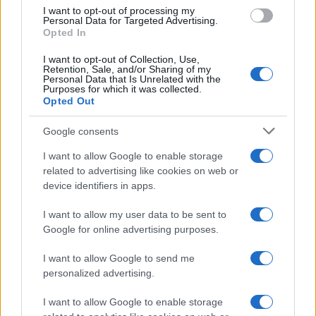
use your data for below specified purposes in below Google
I want to opt-out of processing my
consent section.
Personal Data for Targeted Advertising.
Opted In
I want to opt-out of Collection, Use,
Retention, Sale, and/or Sharing of my
Personal Data that Is Unrelated with the
Purposes for which it was collected.
Opted Out
Google consents
I want to allow Google to enable storage
related to advertising like cookies on web or
device identifiers in apps.
I want to allow my user data to be sent to
Google for online advertising purposes.
I want to allow Google to send me
personalized advertising.
I want to allow Google to enable storage