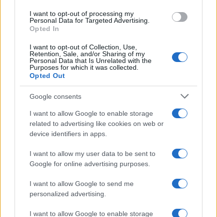
use your data for below specified purposes in below Google
I want to opt-out of processing my
consent section.
Personal Data for Targeted Advertising.
Opted In
I want to opt-out of Collection, Use,
Retention, Sale, and/or Sharing of my
Personal Data that Is Unrelated with the
Purposes for which it was collected.
Opted Out
Google consents
I want to allow Google to enable storage
related to advertising like cookies on web or
device identifiers in apps.
I want to allow my user data to be sent to
Google for online advertising purposes.
I want to allow Google to send me
personalized advertising.
I want to allow Google to enable storage