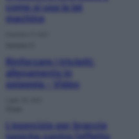
come si usa la lat
machine
Dicembre 17, 2021
Starbene TV
Rinforzare i tricipiti:
allenamento in
spiaggia – Video
Luglio 29, 2021
Fitness
L’esercizio per braccia
toniche contro l’effetto