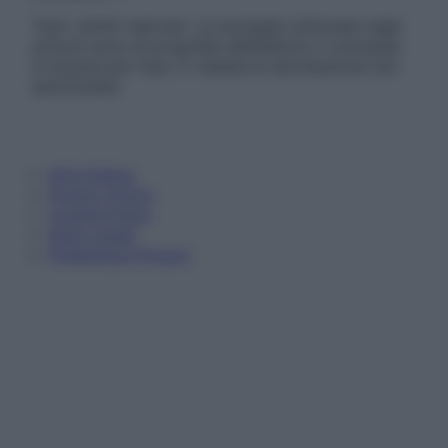
Tutti i diritti riservati. Le immagini utilizzate negli
articoli sono di proprietà dell’editore o concesse
in licenza per l’uso. È vietata la riproduzione non
autorizzata.
Informativa
Privacy Policy
Cookie Policy
Note Legali
Preferenze Privacy