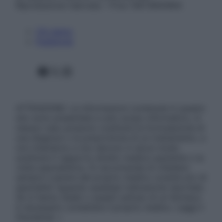
Riproduzione riservata – P.Iva 13673600964
Chi siamo
Pubblicità
Facebook
X
Instagram
ATTENZIONE: Le informazioni contenute in questo
sito sono presentate a solo scopo informativo, in
nessun caso possono costituire la formulazione di
una diagnosi o la prescrizione di un trattamento, e
non intendono e non devono in alcun modo
sostituire il rapporto diretto medico-paziente o la
visita specialistica. Si raccomanda di chiedere
sempre il parere del proprio medico curante e/o di
specialisti riguardo qualsiasi indicazione riportata.
Se si hanno dubbi o quesiti sull’uso di un farmaco
è necessario contattare il proprio medico. Leggi il
Disclaimer »