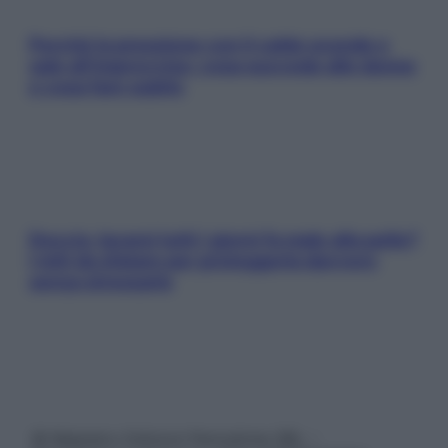
Perché la pressione con il caldo scende e
sale all’improvviso: cosa succede alle donne
e cosa fare subito
Doccia, lavarsi tutti i giorni fa male alla pelle?
I miti da sfatare per proteggerla davvero
senza stressarla
© Belpietro Edizioni Periodiche SRL –