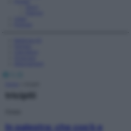
Fitness
Sport
Esercizi
Video
Podcast
Medicina AZ
Farmaci
Calcolatori
Oroscopo
Abbonamenti
Facebook
X
Instagram
Home
»
tricipiti
tricipiti
Fitness
In palestra: che cos’è e