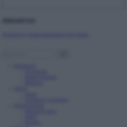
Abbonati ora!
Starbene ti regala benessere ogni mese!
Benessere
Psicologia
Rimedi naturali
Bellezza
Salute
News
Problemi e soluzioni
Alimentazione
Mangiare sano
Diete
Ricette