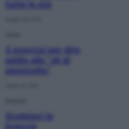
tutte le età
Giugno 26, 2015
Fitness
3 esercizi per dire
addio alle “ali di
pipistrello”
Giugno 8, 2015
Magazine
Scolpisci le
braccia