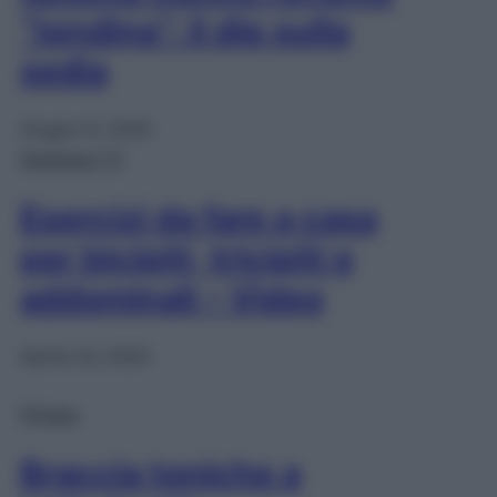
“tendina”: il dip sulla
sedia
Giugno 8, 2020
Starbene TV
Esercizi da fare a casa
per bicipiti, tricipiti e
addominali – Video
Aprile 24, 2020
Fitness
Braccia toniche a