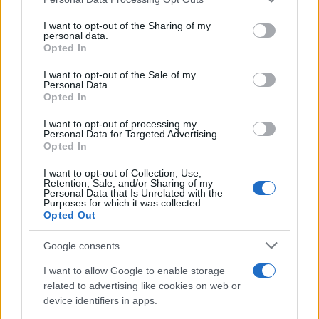
This information may also be disclosed by us to third parties
on the IAB’s List of Downstream Participants that may further
I want to opt-out of the Sharing of my
disclose it to other third parties.
personal data.
Opted In
Please note that this website/app uses one or more Google
services and may gather and store information including but
I want to opt-out of the Sale of my
Personal Data.
not limited to your visit or usage behaviour. You may click to
Opted In
grant or deny consent to Google and its third-party tags to
use your data for below specified purposes in below Google
I want to opt-out of processing my
consent section.
Personal Data for Targeted Advertising.
Opted In
I want to opt-out of Collection, Use,
Retention, Sale, and/or Sharing of my
Personal Data that Is Unrelated with the
Purposes for which it was collected.
Opted Out
Google consents
I want to allow Google to enable storage
related to advertising like cookies on web or
device identifiers in apps.