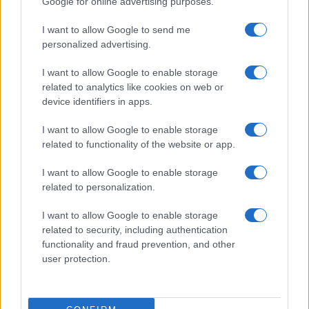
Google for online advertising purposes.
I want to allow Google to send me
personalized advertising.
I want to allow Google to enable storage
related to analytics like cookies on web or
device identifiers in apps.
I want to allow Google to enable storage
related to functionality of the website or app.
I want to allow Google to enable storage
related to personalization.
I want to allow Google to enable storage
related to security, including authentication
functionality and fraud prevention, and other
user protection.