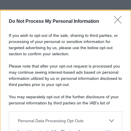
Do Not Process My Personal Information
If you wish to opt-out of the sale, sharing to third parties, or
processing of your personal or sensitive information for
targeted advertising by us, please use the below opt-out
section to confirm your selection.
Please note that after your opt-out request is processed you
may continue seeing interest-based ads based on personal
information utilized by us or personal information disclosed to
third parties prior to your opt-out.
You may separately opt-out of the further disclosure of your
personal information by third parties on the IAB’s list of
downstream participants.
Personal Data Processing Opt Outs
This information may also be disclosed by us to third parties
on the IAB’s List of Downstream Participants that may further