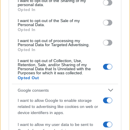
I want to opt-out of the Sharing of my
disclose it to other third parties.
personal data.
Opted In
Please note that this website/app uses one or more Google
services and may gather and store information including but
I want to opt-out of the Sale of my
Personal Data.
not limited to your visit or usage behaviour. You may click to
Opted In
grant or deny consent to Google and its third-party tags to
use your data for below specified purposes in below Google
I want to opt-out of processing my
consent section.
Personal Data for Targeted Advertising.
Opted In
I want to opt-out of Collection, Use,
Retention, Sale, and/or Sharing of my
Personal Data that Is Unrelated with the
Purposes for which it was collected.
Opted Out
Google consents
I want to allow Google to enable storage
related to advertising like cookies on web or
device identifiers in apps.
I want to allow my user data to be sent to