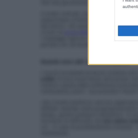
che trae giovamento quando è contratta»
authenti
A livello centrale, invece, il caldo
“distrae
subentrasse contemporaneamente una sensa
dal dolore. «Su queste basi, i cerotti ris
ovvero la
borsa dell’acqua calda
, ma anch
i massaggi vigorosi. Il vantaggio è che si t
portare con sé durante le normali faccen
Quando sono utili i cerotti riscaldanti
I cerotti riscaldanti possono risultare utili
entità
. Diversi studi hanno dimostrato che 
l’utilizzo spazia dalla sofferenza muscola
continuativa, però», raccomanda il dotto
«Se a livello periferico una loro applica
l’effetto centrale viene progressivamente
tempo, quindi svanisce il beneficio». In s
momento di difficoltà, ma
non vanno sca
cui – in caso di problematiche croniche – 
trattamento.