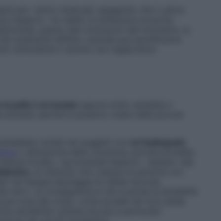
anti per i dolori mestruali, spiegando che il calore
ce l’esperto. «In realtà, la sofferenza avvertita
ddominali, quanto alle contrazioni del miometrio, la
che solamente l’effetto centrale può giustificarne
suto sottostante il cerotto non regala alcun
 la pelle è arrossata
oppure molto sensibile e
e anziane, perché si possono creare delle piccole
 andrebbero evitati nei soggetti con
un’inadeguata
enza
o alterazione della coscienza, perché potrebbe
lesione locale», raccomanda l’esperto. «Questo vale
iabetica
, un disturbo che colpisce le persone con
heri nel sangue danneggia le cellule nervose,
ei nervi. La conseguenza è che si perde la sensibilità
di alcune zone del corpo, come accade nel noto piede
dotta sensibilità cutanea dovuta a particolari
azione dei cerotti riscaldanti».