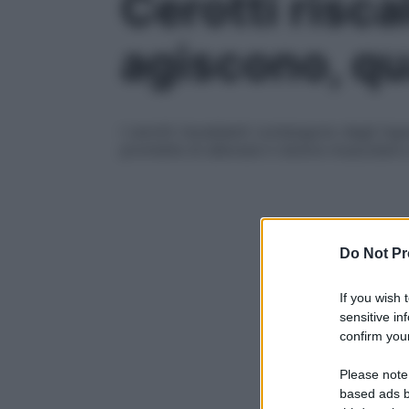
Cerotti risc
agiscono, q
I cerotti riscaldanti contengono degli ing
promette di alleviare il dolore muscolare
Do Not Pr
If you wish 
sensitive in
confirm your
Please note
based ads b