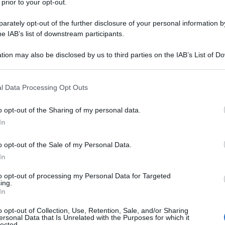
 prior to your opt-out.
rately opt-out of the further disclosure of your personal information by
he IAB’s list of downstream participants.
tion may also be disclosed by us to third parties on the IAB’s List of 
 that may further disclose it to other third parties.
 that this website/app uses one or more Google services and may gath
l Data Processing Opt Outs
including but not limited to your visit or usage behaviour. You may click 
 to Google and its third-party tags to use your data for below specifi
o opt-out of the Sharing of my personal data.
ogle consent section.
In
o opt-out of the Sale of my Personal Data.
In
to opt-out of processing my Personal Data for Targeted
ti preferite
ing.
In
o opt-out of Collection, Use, Retention, Sale, and/or Sharing
ersonal Data that Is Unrelated with the Purposes for which it
lected.