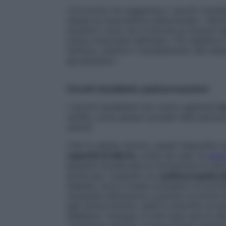
«C’è anche chi suggerisce i cerotti riscald
rilassa la muscolatura addominale», riferis
durante il ciclo non è dovuta ai muscoli a
tunica muscolare dell’utero. Ciò significa 
l’utilizzo, mentre il riscaldamento del tes
giovamento».
Cerotti riscaldanti, quali precauzioni
I cerotti riscaldanti non vanno applicati
se
sottile, come spesso accade nelle person
ustioni.
«Per lo stesso motivo, questi dispositivi
capacità di allerta
, come nel caso di
dem
passare inosservata la formazione di una 
anche per i pazienti con
polineuropatia d
diabete, dove il livello eccessivo di zucc
causando disfunzioni e persino la morte d
agli stimoli termici, tattili e dolorifici 
diabetico. Dunque, in tutti quei casi di ri
condizioni cliniche, è bene evitare l’applic