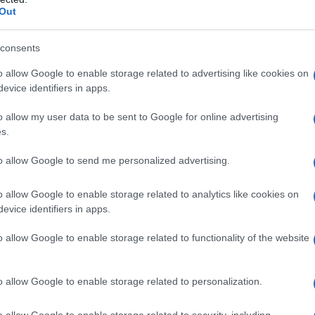
Out
 contrastare il dolore sin dall’antichità, quando
consents
rmaci antidolorifici e antinfiammatori, che oggi
lare. Sfruttando questo concetto di
calore
o allow Google to enable storage related to advertising like cookies on
positivi medici che generano un maggiore afflusso di
evice identifiers in apps.
o allow my user data to be sent to Google for online advertising
ngredienti, come
ferro
e carbone, che si attivano al
ocalizzato di circa 40 gradi, piacevole, non fastidioso
s.
», spiega il dottor
Michelangelo Buonocore
,
icina Fisica e Riabilitazione presso l’IRCCS Maugeri di
to allow Google to send me personalized advertising.
avia.
o allow Google to enable storage related to analytics like cookies on
evice identifiers in apps.
o allow Google to enable storage related to functionality of the website
ta grazie agli stessi recettori che ci fanno percepire
riferici (locali) e centrali (a livello cerebrale). «I primi
e la
vasodilatazione
, cioè aumenta il calibro dei vasi
o allow Google to enable storage related to personalization.
o di sangue in quel tessuto», evidenzia il dottor
dità, il calore aumenta
l’elasticità della muscolatura
,
o allow Google to enable storage related to security, including