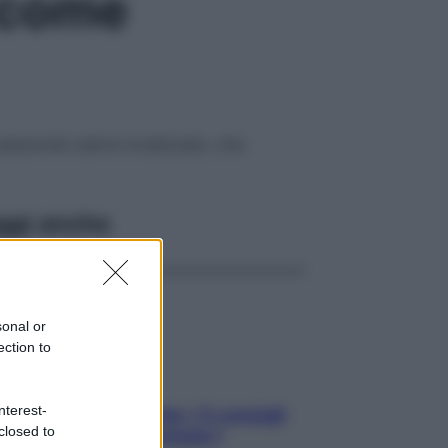
, come
 piacevole calore localizzato, che
ggi anche
sonal or
ection to
nterest-
Sicurezza al volante: i 5 consigli
closed to
dell’ex pilota di Formula 1