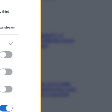
 third
Downstream
«Oggi che se magnamo?»: 4
ricette facili di Max Mariola senza
er and store
pesare gli ingredienti
to grant or
ed purposes
Perché la pressione con il caldo
scende e sale all’improvviso: cosa
succede alle donne e cosa fare
subito