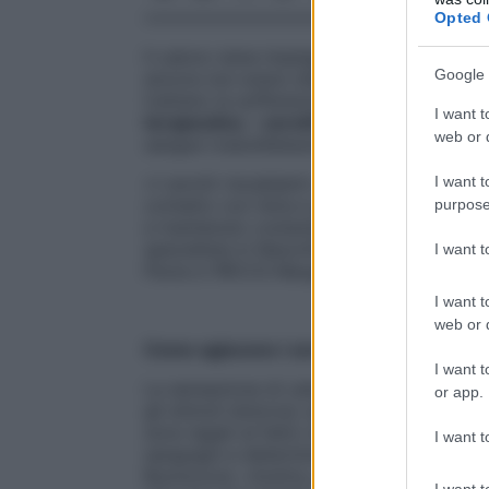
Opted 
Il calore viene impiegato come terapia per
Google 
ancora non erano disponibili gli attuali fa
trattano la sofferenza muscolare e artico
I want t
terapeutico
, i
cerotti riscaldanti
sono dis
web or d
sangue (vasodilatazione) nei tessuti.
I want t
«I cerotti riscaldanti contengono degli i
contatto con l’aria e generano un calore l
purpose
e mantenuto costante per almeno otto ore
specialista in Neurofisiologia clinica, Med
I want 
Pavia e l’IRCCS Maugeri di Montescano, P
I want t
web or d
Come agiscono i cerotti riscaldanti
I want t
La sensazione di calore, che viene avverti
or app.
gli stimoli dolorosi, esplica degli effetti pe
sono legati al fatto che il calore favorisc
I want t
sanguigni e determina un maggiore affluss
Buonocore. «Inoltre, penetrando in profon
I want t