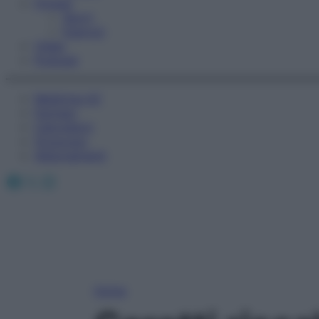
Fitness
Sport
Esercizi
Video
Podcast
Medicina AZ
Farmaci
Calcolatori
Oroscopo
Abbonamenti
Facebook
X
Instagram
Home