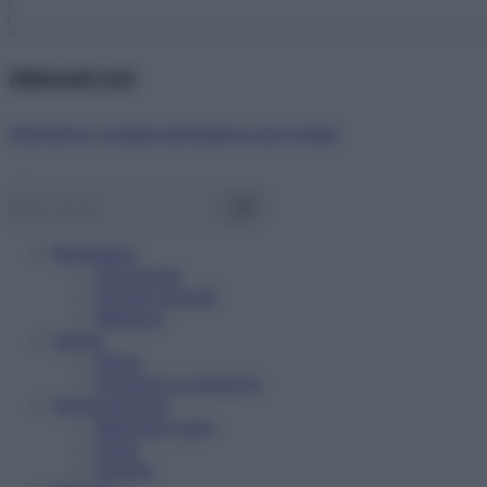
Abbonati ora!
Starbene ti regala benessere ogni mese!
Benessere
Psicologia
Rimedi naturali
Bellezza
Salute
News
Problemi e soluzioni
Alimentazione
Mangiare sano
Diete
Ricette